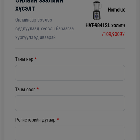
Онлайн зээлийн
Гал
хүсэлт
Homelux
тогоо
Гэр ахуйн
цахилгаан
Онлайнаар зээлээ
HAT-9841SL холигч
Гэр
бараа
судлуулаад хүссэн бараагаа
/109,900₮/
ахуйн
хүргүүлээд аваарай
цахилгаан
Угаалгын
бараа
машин
Таны нэр
*
Зөөврийн
Угаалгын
компьютер
машин
Таны овог
*
Хөргөгч,
Хөлдөөгч
Зөөврийн
компьютер
Регистерийн дугаар
*
Плитк,
Шарах