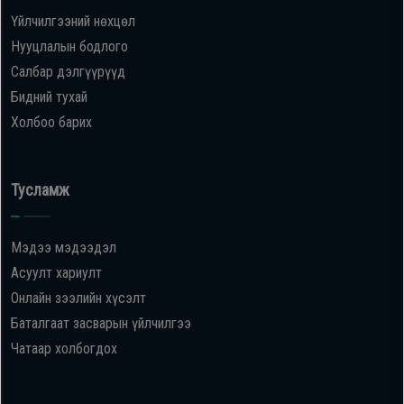
Үйлчилгээний нөхцөл
Нууцлалын бодлого
Салбар дэлгүүрүүд
Бидний тухай
Холбоо барих
Тусламж
Мэдээ мэдээдэл
Асуулт хариулт
Онлайн зээлийн хүсэлт
Баталгаат засварын үйлчилгээ
Чатаар холбогдох