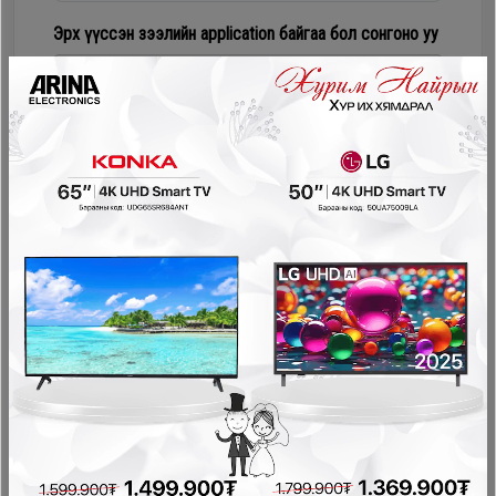
Дагалдах
Эрх үүссэн зээлийн application байгаа бол сонгоно уу
хэрэгсэл
Numur Лизинг
Соно сонгодог зээл
PayOn - LeaseOn
NetPay - Шимтгэлгүй ав, хүүгүй төл
Pocket - урьдчилгаагүй, шимтгэлгүй