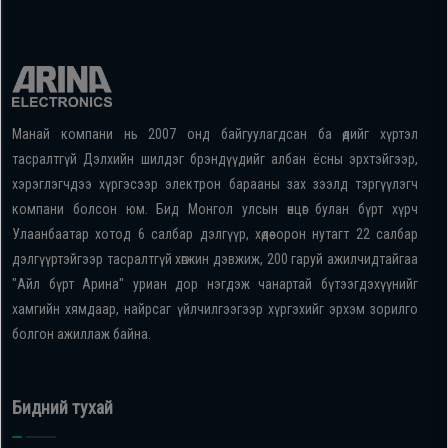
Манай компани нь 2007 онд байгуулагдсан ба өдийг хүртэл
тасралтгүй Дэлхийн шилдэг брэндүүдийг албан ёсны эрхтэйгээр,
хэрэглэгчдээ хүргэсээр электрон барааны зах зээлд тэргүүлэгч
компани болсон юм. Бид Монгол улсын өнцөг булан бүрт хүрч
Улаанбаатар хотод 6 салбар дэлгүүр, хөдөө орон нутагт 22 салбар
дэлгүүртэйгээр тасралтгүй хөгжин дэвжиж, 200 гаруй ажилчидтайгаа
"Айл бүрт Арина" уриан дор нэгдэж чанартай бүтээгдэхүүнийг
хамгийн хямдаар, найрсаг үйлчилгээгээр хүргэхийг эрхэм зорилго
болгон ажиллаж байна.
Бидний тухай