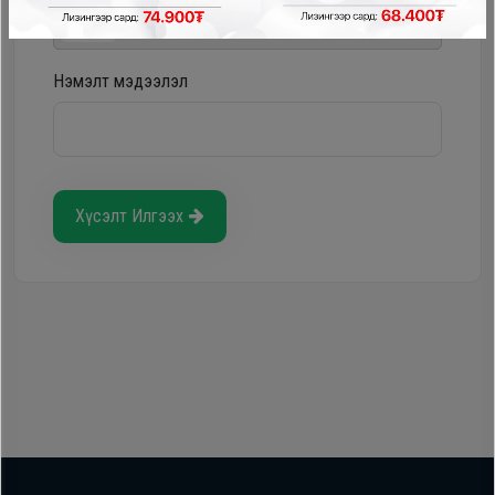
Storepay - урьдчилгаагүй, хүүгүй, шимтгэлгүй
Нэмэлт мэдээлэл
Хүсэлт Илгээх