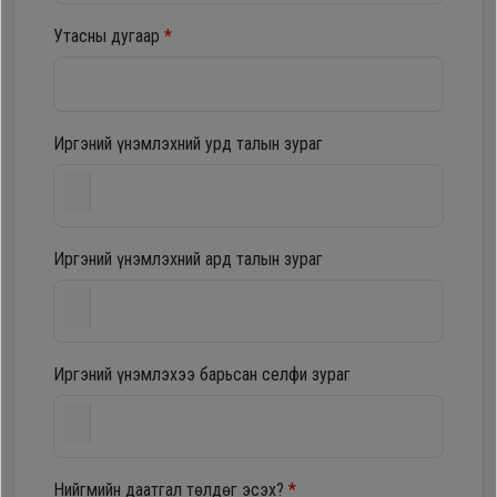
шүүгээ
Хөргөгч,
Утасны дугаар
*
Хөлдөөгч
Тавилга
Плитк,
Иргэний үнэмлэхний урд талын зураг
Эйр
Шарах
кондишн
шүүгээ
Иргэний үнэмлэхний ард талын зураг
ГАР
Тавилга
УТАС
Иргэний үнэмлэхээ барьсан селфи зураг
Эйр
Apple
кондишн
Samsung
Нийгмийн даатгал төлдөг эсэх?
*