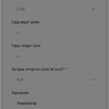
Oppo
3 сар
Mi
Сард авдаг цалин
Infinix
Сард төлдөг зээл
Huawei
Tablet
Хугацаа хэтэрсэн зээлтэй эсэх?
*
Ухаалаг
Үгүй
Цаг
Харъяалал
Чихэвч