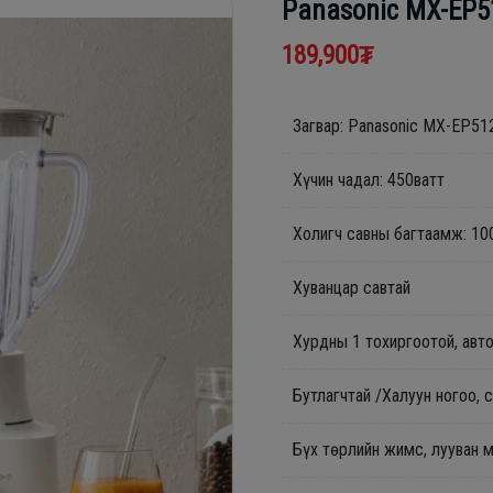
Panasonic MX-EP
189,900₮
Загвар: Panasonic MX-EP
Хүчин чадал: 450ватт
Холигч савны багтаамж: 10
Хуванцар савтай
Хурдны 1 тохиргоотой, авт
Бутлагчтай /Халуун ногоо,
Бүх төрлийн жимс, лууван м