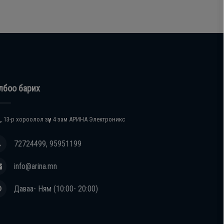
лбоо барих
, 13-р хороолол зүүн 4 зам АРИНА Электроникс
72724499, 95951199
info@arina.mn
Даваа- Ням (10:00- 20:00)