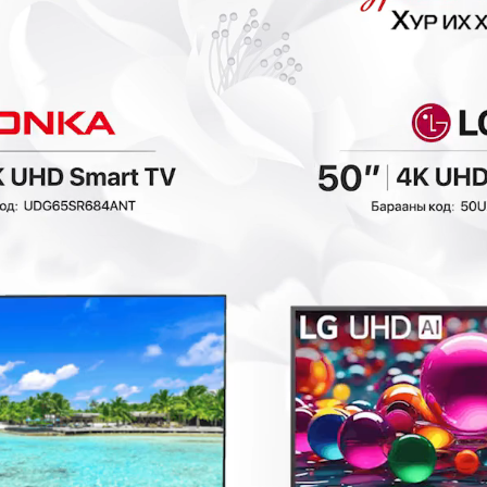
₮
- 40,000₮
Хутга ирлэгч /No
Philips HR-
brand-H1234/
2520/01 гар
холигч
Холигч, Миксер,
Шүүс шахагч,
Холигч, Миксер,
Махны машин
Шүүс шахагч,
Махны машин
139,900₮