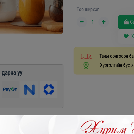
Тоо ширхэг
С
Х
Таны сонгосон ба
Хүргэлтийн бүс х
 дарна уу