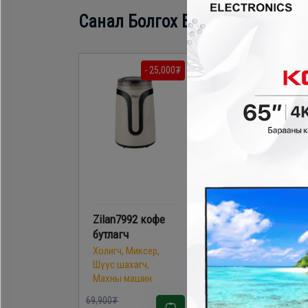
Санал Болгох Бүтээгдэхүүн
- 25,000₮
- 20,000
Zilan7992 кофе
Zilan8013 кофе
бутлагч
бутлагч
Холигч, Миксер,
Холигч, Миксер,
Шүүс шахагч,
Шүүс шахагч,
Махны машин
Махны машин
69,900₮
69,900₮