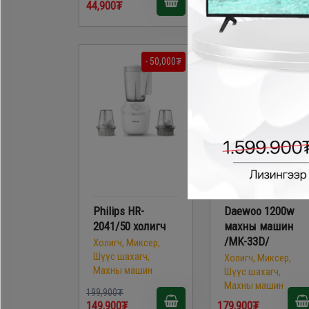
44,900₮
49,900₮
- 50,000₮
Philips HR-
Daewoo 1200w
2041/50 холигч
махны машин
/MK-33D/
Холигч, Миксер,
Шүүс шахагч,
Холигч, Миксер,
Махны машин
Шүүс шахагч,
Махны машин
199,900₮
149,900₮
179,900₮