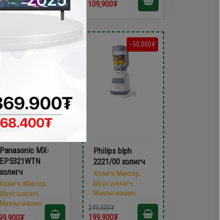
9,900₮
109,900₮
- 50,000₮
Panasonic MX-
Philips blph
EP5321WTN
2221/00 холигч
холигч
Холигч, Миксер,
Шүүс шахагч,
Холигч, Миксер,
Махны машин
Шүүс шахагч,
Махны машин
249,900₮
199,900₮
99,900₮