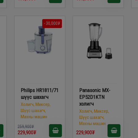
- 30,000₮
Philips HR1811/71
Panasonic MX-
шүүс шахагч
EP52D1KTN
холигч
Холигч, Миксер,
Шүүс шахагч,
Холигч, Миксер,
Махны машин
Шүүс шахагч,
Махны машин
259,900₮
229,900₮
229,900₮