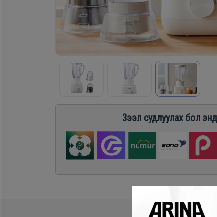
Хөргөгч,
Хөлдөөгч
Плитк,
Шарах
шүүгээ
Зээл судлуулах бол энд
Тавилга
Эйр
кондишн