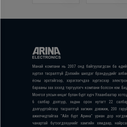
Манай компани нь 2007 онд байгуулагдсан ба өдий
хүртэл тасралтгүй Дэлхийн шилдэг брэндүүдийг алба
ёсны эрхтэйгээр, хэрэглэгчдээ хүргэсээр электро
барааны зах зээлд тэргүүлэгч компани болсон юм. Би
Монгол улсын өнцөг булан бүрт хүрч Улаанбаатар хото
6 салбар дэлгүүр, хөдөө орон нутагт 22 салба
дэлгүүртэйгээр тасралтгүй хөгжин дэвжиж, 200 гару
ажилчидтайгаа "Айл бүрт Арина" уриан дор нэгдэ
чанартай бүтээгдэхүүнийг хамгийн хямдаар, найрса