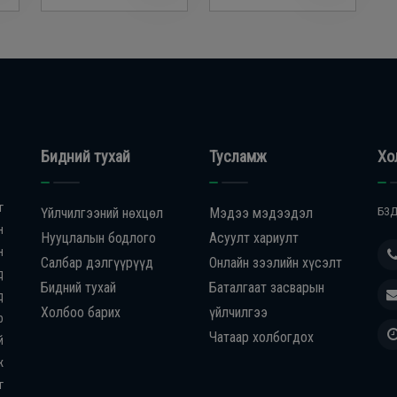
Бидний тухай
Тусламж
Хо
г
Үйлчилгээний нөхцөл
Мэдээ мэдээдэл
БЗД
н
Нууцлалын бодлого
Асуулт хариулт
н
Салбар дэлгүүрүүд
Онлайн зээлийн хүсэлт
д
Бидний тухай
Баталгаат засварын
д
Холбоо барих
үйлчилгээ
р
Чатаар холбогдох
й
ж
г