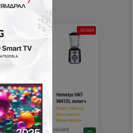
- 50,000₮
Midea MJ-
Homelux HAT-
BL6013W4 холигч
9841SL холигч
Холигч, Миксер,
Холигч, Миксер,
Шүүс шахагч,
Шүүс шахагч,
Махны машин
Махны машин
159,900₮