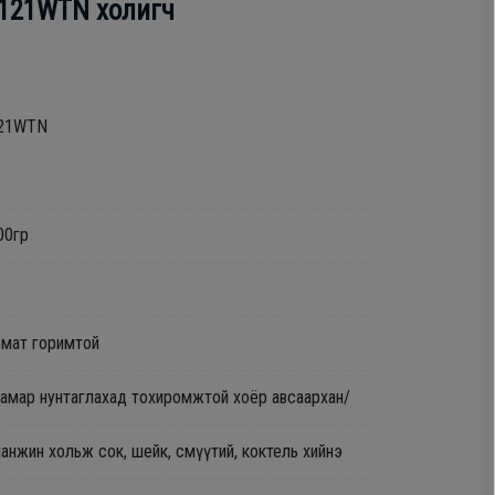
5121WTN холигч
5121WTN
00гр
омат горимтой
 самар нунтаглахад тохиромжтой хоёр авсаархан/
анжин хольж сок, шейк, смүүтий, коктель хийнэ