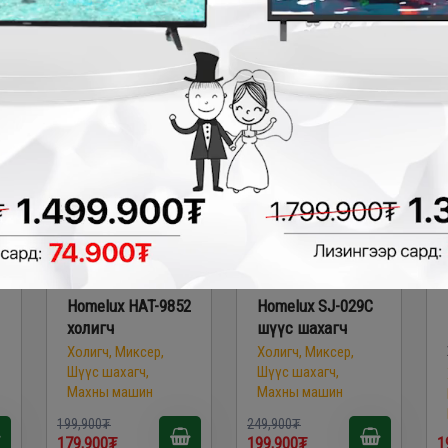
79,900₮
99,900₮
9
- 20,000₮
- 50,000₮
Homelux HAT-9852
Homelux SJ-029C
холигч
шүүс шахагч
Холигч, Миксер,
Холигч, Миксер,
Шүүс шахагч,
Шүүс шахагч,
Махны машин
Махны машин
199,900₮
249,900₮
179,900₮
199,900₮
1