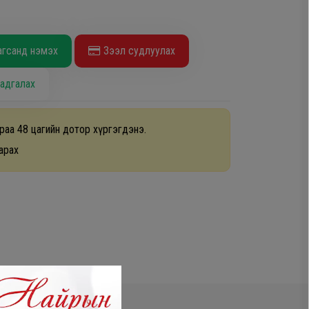
агсанд нэмэх
Зээл судлуулах
адгалах
раа 48 цагийн дотор хүргэгдэнэ.
арах