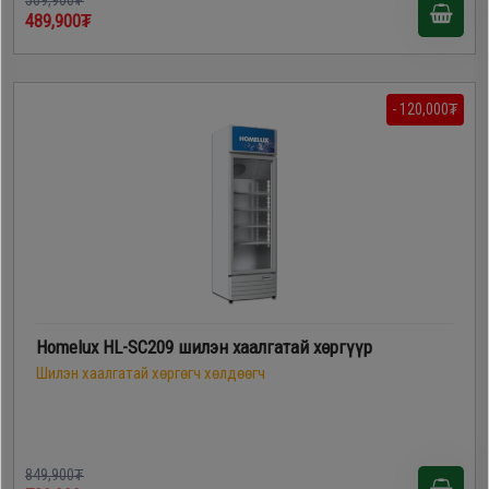
489,900₮
- 120,000₮
Homelux HL-SC209 шилэн хаалгатай хөргүүр
Шилэн хаалгатай хөргөгч хөлдөөгч
849,900₮