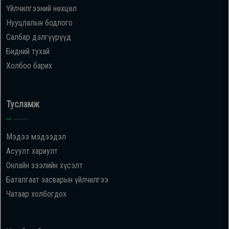
Үйлчилгээний нөхцөл
Нууцлалын бодлого
Салбар дэлгүүрүүд
Бидний тухай
Холбоо барих
Тусламж
Мэдээ мэдээдэл
Асуулт хариулт
Онлайн зээлийн хүсэлт
Баталгаат засварын үйлчилгээ
Чатаар холбогдох