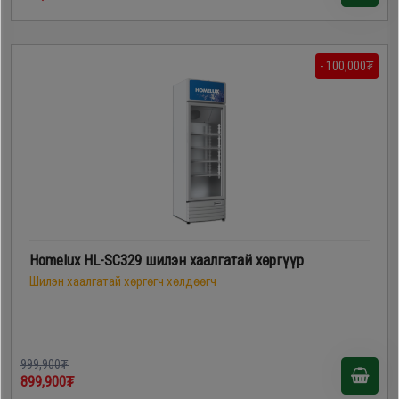
- 100,000₮
Homelux HL-SC329 шилэн хаалгатай хөргүүр
Шилэн хаалгатай хөргөгч хөлдөөгч
999,900₮
899,900₮