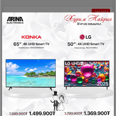
- 200,000₮
Homelux HL-SC409 шилэн хаалгатай хөргүүр
Шилэн хаалгатай хөргөгч хөлдөөгч
1,999,900₮
1,799,900₮