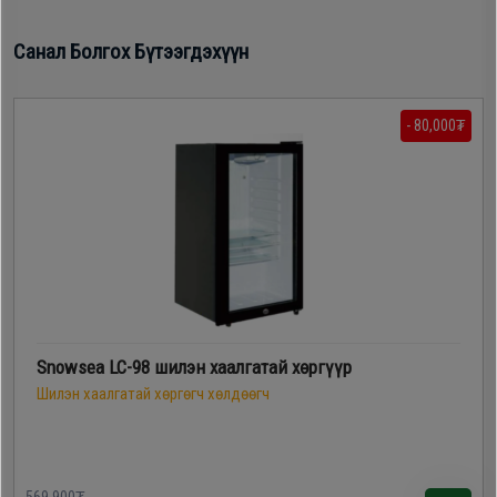
Дагалдах
хэрэгсэл
Санал Болгох Бүтээгдэхүүн
- 80,000₮
Snowsea LC-98 шилэн хаалгатай хөргүүр
Шилэн хаалгатай хөргөгч хөлдөөгч
569,900₮