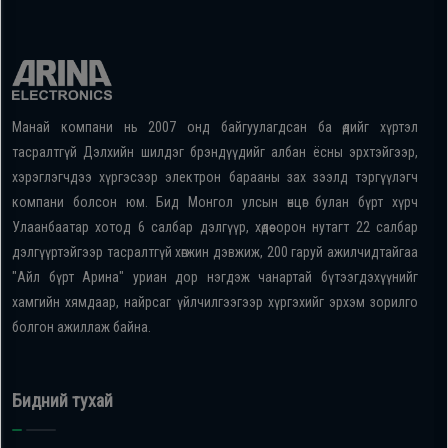
Манай компани нь 2007 онд байгуулагдсан ба өдийг хүртэл
тасралтгүй Дэлхийн шилдэг брэндүүдийг албан ёсны эрхтэйгээр,
хэрэглэгчдээ хүргэсээр электрон барааны зах зээлд тэргүүлэгч
компани болсон юм. Бид Монгол улсын өнцөг булан бүрт хүрч
Улаанбаатар хотод 6 салбар дэлгүүр, хөдөө орон нутагт 22 салбар
дэлгүүртэйгээр тасралтгүй хөгжин дэвжиж, 200 гаруй ажилчидтайгаа
"Айл бүрт Арина" уриан дор нэгдэж чанартай бүтээгдэхүүнийг
хамгийн хямдаар, найрсаг үйлчилгээгээр хүргэхийг эрхэм зорилго
болгон ажиллаж байна.
Бидний тухай