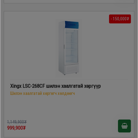
- 150,000₮
Xingx LSC-268CF шилэн хаалгатай хөргүүр
Шилэн хаалгатай хөргөгч хөлдөөгч
1,149,900₮
999,900₮