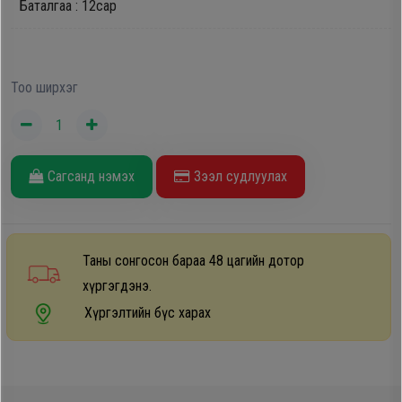
Баталгаа : 12сар
Oppo
Mi
Тоо ширхэг
Infinix
Сагсанд нэмэх
Зээл судлуулах
Huawei
Tablet
Таны сонгосон бараа 48 цагийн дотор
хүргэгдэнэ.
Ухаалаг
Хүргэлтийн бүс харах
Цаг
Чихэвч