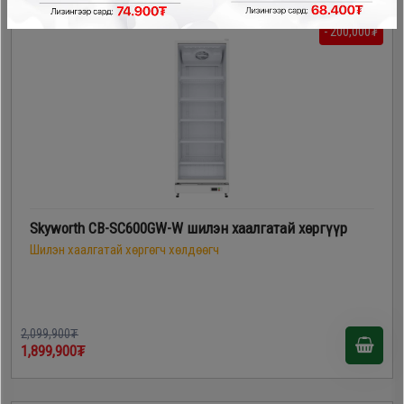
- 200,000₮
Skyworth CB-SC600GW-W шилэн хаалгатай хөргүүр
Шилэн хаалгатай хөргөгч хөлдөөгч
2,099,900₮
1,899,900₮