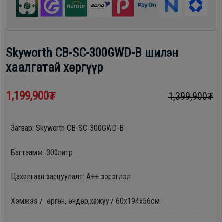
шүүгээ
Хөргөгч,
Хөлдөөгч
Тавилга
Skyworth CB-SC-300GWD-B шилэн
Плитк,
хаалгатай хөргүүр
Эйр
Шарах
кондишн
шүүгээ
1,199,900₮
1,399,900₮
ГАР
Загвар: Skyworth CB-SC-300GWD-B
Тавилга
УТАС
Багтаамж: 300литр
Эйр
Цахилгаан зарцуулалт: А++ зэрэглэл
Apple
кондишн
Хэмжээ / өргөн, өндөр,хажуу / 60х194х56см
Samsung