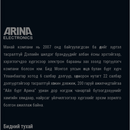
Манай компани нь 2007 онд байгуулагдсан ба өдийг хүртэл
тасралтгүй Дэлхийн шилдэг брэндүүдийг албан ёсны эрхтэйгээр,
хэрэглэгчдээ хүргэсээр электрон барааны зах зээлд тэргүүлэгч
компани болсон юм. Бид Монгол улсын өнцөг булан бүрт хүрч
Улаанбаатар хотод 6 салбар дэлгүүр, хөдөө орон нутагт 22 салбар
дэлгүүртэйгээр тасралтгүй хөгжин дэвжиж, 200 гаруй ажилчидтайгаа
"Айл бүрт Арина" уриан дор нэгдэж чанартай бүтээгдэхүүнийг
хамгийн хямдаар, найрсаг үйлчилгээгээр хүргэхийг эрхэм зорилго
болгон ажиллаж байна.
Бидний тухай