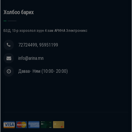
Холбоо барих
БЗД, 13-р хороолол зүүн 4 зам АРИНА Электроникс
72724499, 95951199
info@arina.mn
Даваа- Ням (10:00- 20:00)