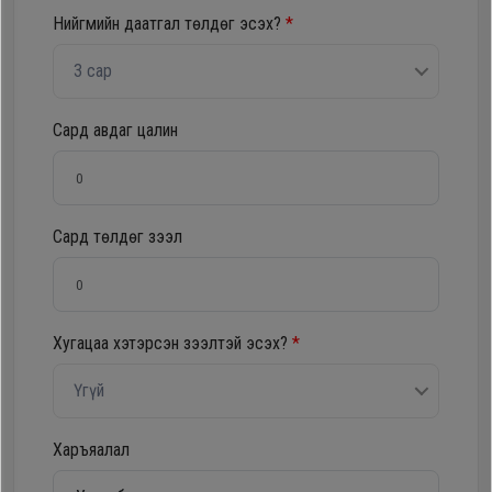
Нийгмийн даатгал төлдөг эсэх?
*
Oppo
3 сар
Mi
Сард авдаг цалин
Infinix
Huawei
Сард төлдөг зээл
Tablet
Хугацаа хэтэрсэн зээлтэй эсэх?
*
Ухаалаг
Цаг
Үгүй
Чихэвч
Харъяалал