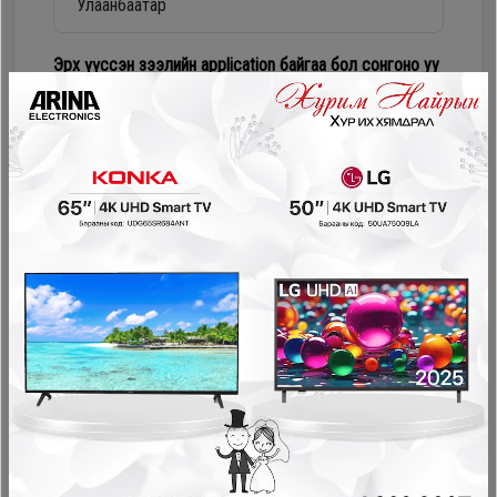
Дагалдах
хэрэгсэл
Эрх үүссэн зээлийн application байгаа бол сонгоно уу
Numur Лизинг
Соно сонгодог зээл
PayOn - LeaseOn
NetPay - Шимтгэлгүй ав, хүүгүй төл
Pocket - урьдчилгаагүй, шимтгэлгүй