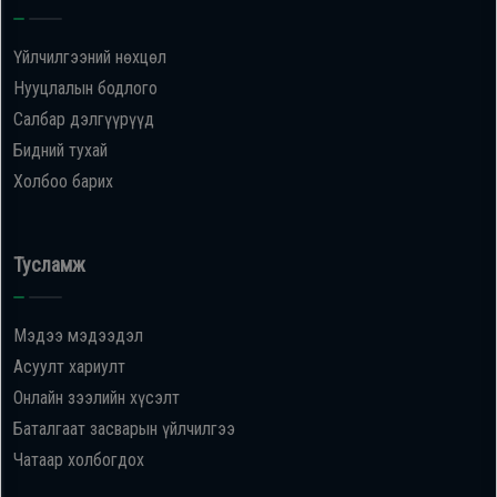
Үйлчилгээний нөхцөл
Нууцлалын бодлого
Салбар дэлгүүрүүд
Бидний тухай
Холбоо барих
Тусламж
Мэдээ мэдээдэл
Асуулт хариулт
Онлайн зээлийн хүсэлт
Баталгаат засварын үйлчилгээ
Чатаар холбогдох