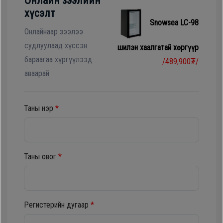
Онлайн зээлийн
Гал
хүсэлт
тогоо
Гэр ахуйн
Snowsea LC-98
цахилгаан
Онлайнаар зээлээ
Гэр
бараа
судлуулаад хүссэн
шилэн хаалгатай хөргүүр
ахуйн
бараагаа хүргүүлээд
/489,900₮/
цахилгаан
аваарай
Угаалгын
бараа
машин
Таны нэр
*
Зөөврийн
Угаалгын
компьютер
машин
Таны овог
*
Хөргөгч,
Хөлдөөгч
Зөөврийн
компьютер
Регистерийн дугаар
*
Плитк,
Шарах