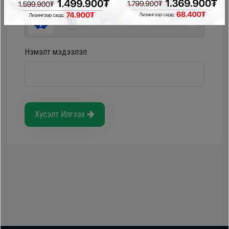
Storepay - урьдчилгаагүй, хүүгүй, шимтгэлгүй
Нэмэлт мэдээлэл
Хүсэлт Илгээх