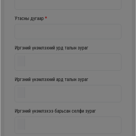
шүүгээ
Хөргөгч,
Хөлдөөгч
Утасны дугаар
*
Тавилга
Плитк,
Эйр
Шарах
Иргэний үнэмлэхний урд талын зураг
кондишн
шүүгээ
ГАР
Иргэний үнэмлэхний ард талын зураг
Тавилга
УТАС
Эйр
Apple
Иргэний үнэмлэхээ барьсан селфи зураг
кондишн
Samsung