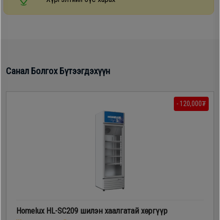
Дагалдах
хэрэгсэл
Санал Болгох Бүтээгдэхүүн
- 120,000₮
Homelux HL-SC209 шилэн хаалгатай хөргүүр