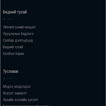
Бидний тухай
Үйлчилгээний нөхцөл
Нууцлалын бодлого
Салбар дэлгүүрүүд
Бидний тухай
Холбоо барих
Тусламж
Мэдээ мэдээдэл
Асуулт хариулт
Онлайн зээлийн хүсэлт