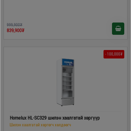
999,900₮
839,900₮
- 100,000₮
Homelux HL-SC329 шилэн хаалгатай хөргүүр
Шилэн хаалгатай хөргөгч хөлдөөгч