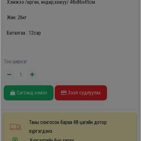
Хэмжээ /өргөн, өндөр,хажуу/ 48х86х45см
Oppo
Жин: 26кг
Mi
Баталгаа : 12сар
Infinix
Тоо ширхэг
Huawei
Tablet
Сагсанд нэмэх
Зээл судлуулах
Ухаалаг
Цаг
Таны сонгосон бараа 48 цагийн дотор
Чихэвч
хүргэгдэнэ.
Хүргэлтийн бүс харах