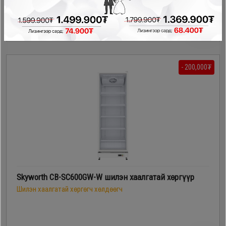
1,999,900₮
1,799,900₮
- 200,000₮
Skyworth CB-SC600GW-W шилэн хаалгатай хөргүүр
Шилэн хаалгатай хөргөгч хөлдөөгч