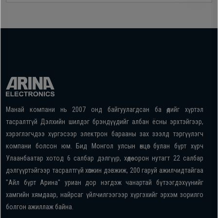
Манай компани нь 2007 онд байгуулагдсан ба өдийг хүртэл
тасралтгүй Дэлхийн шилдэг брэндүүдийг албан ёсны эрхтэйгээр,
хэрэглэгчдээ хүргэсээр электрон барааны зах зээлд тэргүүлэгч
компани болсон юм. Бид Монгол улсын өнцөг булан бүрт хүрч
Улаанбаатар хотод 6 салбар дэлгүүр, хөдөө орон нутагт 22 салбар
дэлгүүртэйгээр тасралтгүй хөгжин дэвжиж, 200 гаруй ажилчидтайгаа
"Айл бүрт Арина" уриан дор нэгдэж чанартай бүтээгдэхүүнийг
хамгийн хямдаар, найрсаг үйлчилгээгээр хүргэхийг эрхэм зорилго
болгон ажиллаж байна.