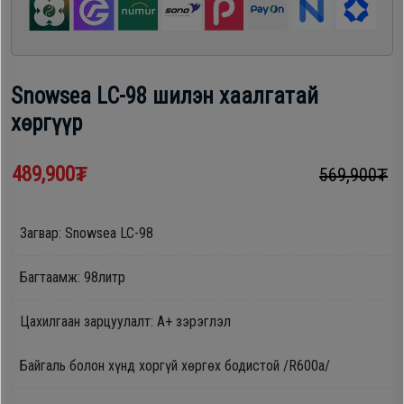
шүүгээ
Хөргөгч,
Хөлдөөгч
Тавилга
Snowsea LC-98 шилэн хаалгатай
Плитк,
хөргүүр
Эйр
Шарах
кондишн
шүүгээ
489,900₮
569,900₮
ГАР
Загвар: Snowsea LC-98
Тавилга
УТАС
Багтаамж: 98литр
Эйр
Цахилгаан зарцуулалт: А+ зэрэглэл
Apple
кондишн
Байгаль болон хүнд хоргүй хөргөх бодистой /R600a/
Samsung