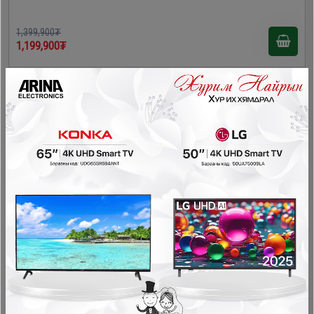
1,399,900₮
1,199,900₮
- 200,000₮
Homelux HL-SC409 шилэн хаалгатай хөргүүр
Шилэн хаалгатай хөргөгч хөлдөөгч