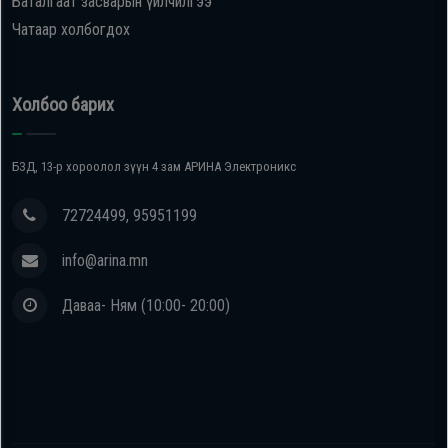
Баталгаат засварын үйлчилгээ
Чатаар холбогдох
Холбоо барих
БЗД, 13-р хороолол зүүн 4 зам АРИНА Электроникс
72724499, 95951199
info@arina.mn
Даваа- Ням (10:00- 20:00)