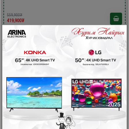
559,900₮
419,900₮
- 140,000₮
Xingx 200литр xөлдөөгч /BD-200YC/
Хөлдөөгч