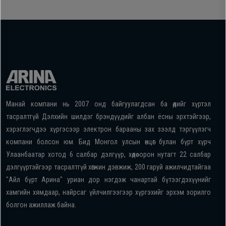
Манай компани нь 2007 онд байгуулагдсан ба өдийг хүртэл
тасралтгүй Дэлхийн шилдэг брэндүүдийг албан ёсны эрхтэйгээр,
хэрэглэгчдээ хүргэсээр электрон барааны зах зээлд тэргүүлэгч
компани болсон юм. Бид Монгол улсын өнцөг булан бүрт хүрч
Улаанбаатар хотод 6 салбар дэлгүүр, хөдөө орон нутагт 22 салбар
дэлгүүртэйгээр тасралтгүй хөгжин дэвжиж, 200 гаруй ажилчидтайгаа
"Айл бүрт Арина" уриан дор нэгдэж чанартай бүтээгдэхүүнийг
хамгийн хямдаар, найрсаг үйлчилгээгээр хүргэхийг эрхэм зорилго
болгон ажиллаж байна.