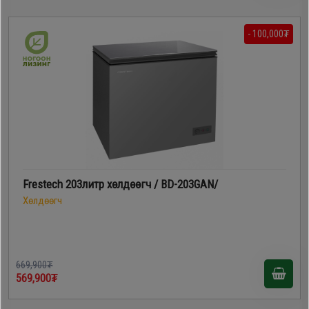
- 100,000₮
Frestech 203литр xөлдөөгч / BD-203GAN/
Хөлдөөгч
669,900₮
569,900₮