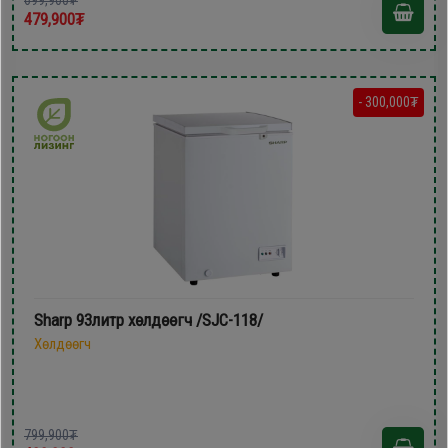
479,900₮
- 300,000₮
Sharp 93литр хөлдөөгч /SJC-118/
Хөлдөөгч
799,900₮