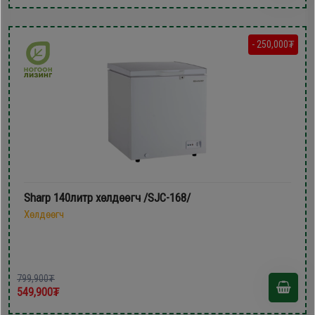
- 250,000₮
Sharp 140литр хөлдөөгч /SJC-168/
Хөлдөөгч
799,900₮
549,900₮