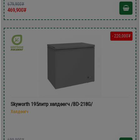
679,900₮
469,900₮
- 220,000₮
Skyworth 195литр xөлдөөгч /BD-218G/
Хөлдөөгч
699,900₮