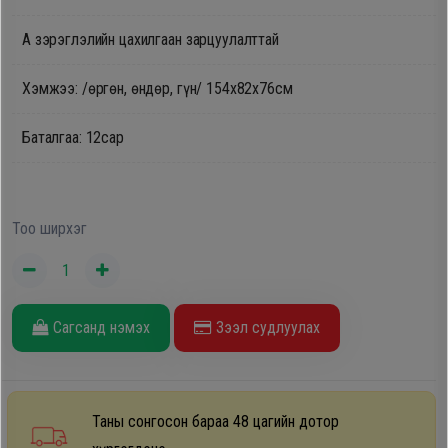
Oppo
A зэрэглэлийн цахилгаан зарцуулалттай
Хэмжээ: /өргөн, өндөр, гүн/ 154х82х76см
Mi
Баталгаа: 12сар
Infinix
Huawei
Тоо ширхэг
Tablet
Ухаалаг
Сагсанд нэмэх
Зээл судлуулах
Цаг
Чихэвч
Таны сонгосон бараа 48 цагийн дотор