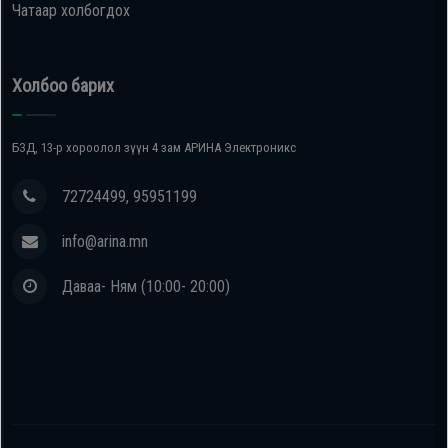
Чатаар холбогдох
Холбоо барих
БЗД, 13-р хороолол зүүн 4 зам АРИНА Электроникс
72724499, 95951199
info@arina.mn
Даваа- Ням (10:00- 20:00)