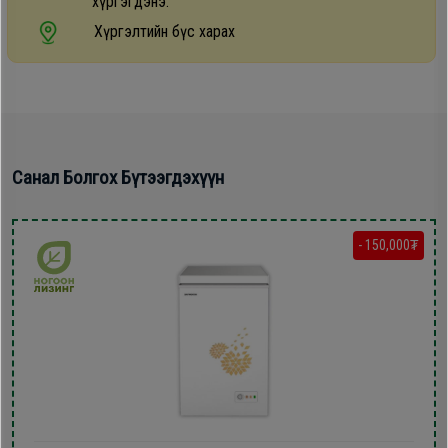
хүргэгдэнэ.
Дагалдах
Хүргэлтийн бүс харах
хэрэгсэл
Санал Болгох Бүтээгдэхүүн
- 150,000₮