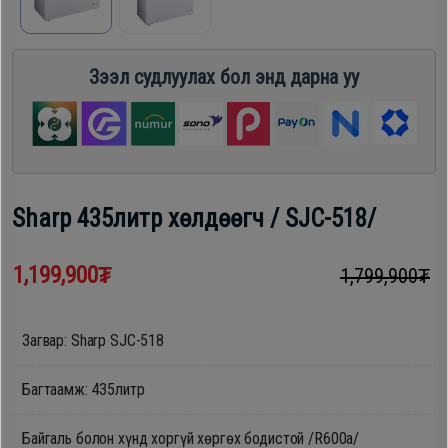
шүүгээ
Хөргөгч,
Хөлдөөгч
Зээл судлуулах бол энд дарна уу
Тавилга
Плитк,
Эйр
Шарах
кондишн
шүүгээ
Sharp 435литр хөлдөөгч / SJC-518/
ГАР
Тавилга
1,199,900₮
1,799,900₮
УТАС
Загвар: Sharp SJC-518
Эйр
Apple
кондишн
Багтаамж: 435литр
Samsung
Байгаль болон хүнд хоргүй хөргөх бодистой /R600a/