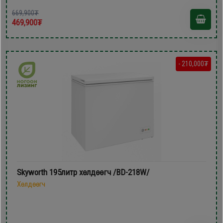
669,900₮
469,900₮
- 210,000₮
Skyworth 195литр xөлдөөгч /BD-218W/
Хөлдөөгч