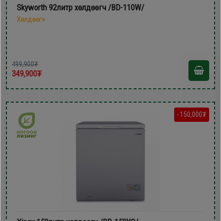
Skyworth 92литр xөлдөөгч /BD-110W/
Хөлдөөгч
499,900₮
349,900₮
- 150,000₮