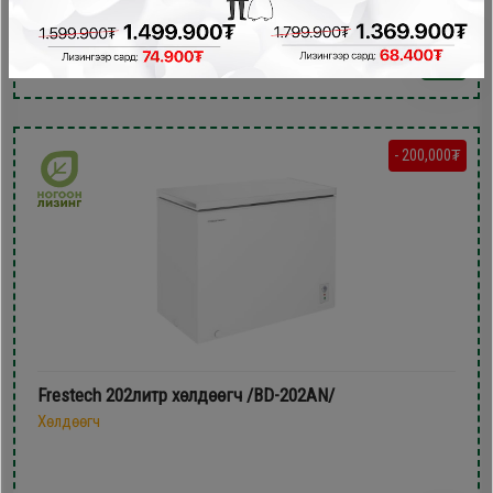
599,900₮
459,900₮
- 200,000₮
Frestech 202литр xөлдөөгч /BD-202AN/
Хөлдөөгч