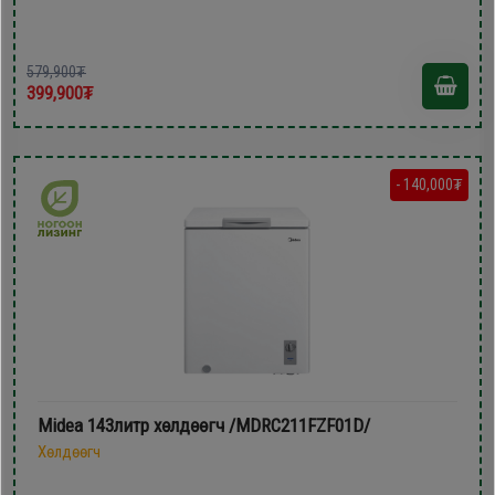
579,900₮
399,900₮
- 140,000₮
Midea 143литр хөлдөөгч /MDRC211FZF01D/
Хөлдөөгч