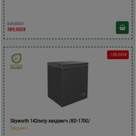
569,900₮
389,900₮
- 180,000₮
Skyworth 142литр xөлдөөгч /BD-170G/
Хөлдөөгч