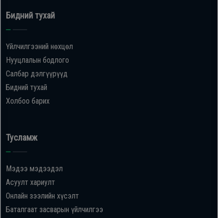
Бидний тухай
Үйлчилгээний нөхцөл
Нууцлалын бодлого
Салбар дэлгүүрүүд
Бидний тухай
Холбоо барих
Тусламж
Мэдээ мэдээдэл
Асуулт хариулт
Онлайн зээлийн хүсэлт
Баталгаат засварын үйлчилгээ