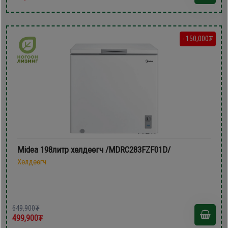
- 150,000₮
Midea 198литр хөлдөөгч /MDRC283FZF01D/
Хөлдөөгч
649,900₮
499,900₮