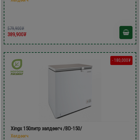
579,900₮
389,900₮
- 180,000₮
Xingx 150литр xөлдөөгч /BD-150/
Хөлдөөгч