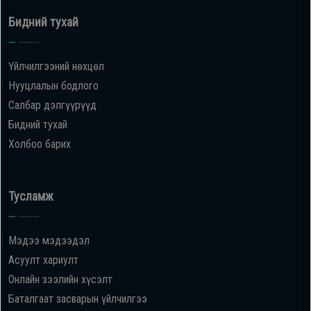
Бидний тухай
Үйлчилгээний нөхцөл
Нууцлалын бодлого
Салбар дэлгүүрүүд
Бидний тухай
Холбоо барих
Тусламж
Мэдээ мэдээдэл
Асуулт хариулт
Онлайн зээлийн хүсэлт
Баталгаат засварын үйлчилгээ