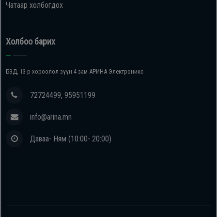
Чатаар холбогдох
Холбоо барих
БЗД, 13-р хороолол зүүн 4 зам АРИНА Электроникс
72724499, 95951199
info@arina.mn
Даваа- Ням (10:00- 20:00)