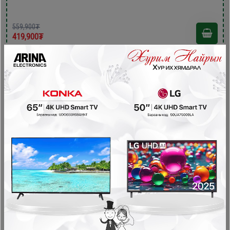
559,900₮
419,900₮
- 140,000₮
Xingx 200литр xөлдөөгч /BD-200YC/
Хөлдөөгч