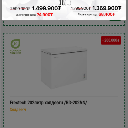
599,900₮
459,900₮
- 200,000₮
Frestech 202литр xөлдөөгч /BD-202AN/
Хөлдөөгч