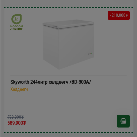
- 210,000₮
Skyworth 244литр xөлдөөгч /BD-300A/
Хөлдөөгч
799,900₮
589,900₮