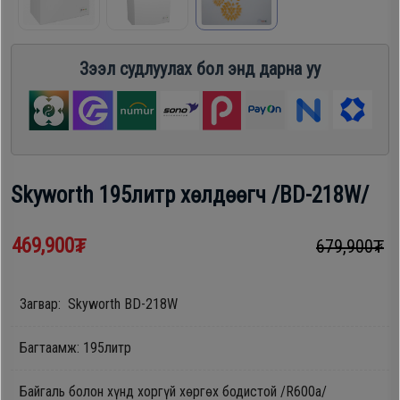
шүүгээ
Хөргөгч,
Хөлдөөгч
Зээл судлуулах бол энд дарна уу
Тавилга
Плитк,
Эйр
Шарах
кондишн
шүүгээ
Skyworth 195литр xөлдөөгч /BD-218W/
ГАР
Тавилга
469,900₮
679,900₮
УТАС
Загвар: Skyworth BD-218W
Эйр
Apple
кондишн
Багтаамж: 195литр
Samsung
Байгаль болон хүнд хоргүй хөргөх бодистой /R600a/