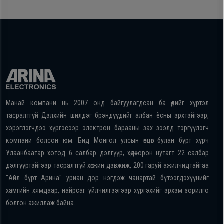
Манай компани нь 2007 онд байгуулагдсан ба өдийг хүртэл
тасралтгүй Дэлхийн шилдэг брэндүүдийг албан ёсны эрхтэйгээр,
хэрэглэгчдээ хүргэсээр электрон барааны зах зээлд тэргүүлэгч
компани болсон юм. Бид Монгол улсын өнцөг булан бүрт хүрч
Улаанбаатар хотод 6 салбар дэлгүүр, хөдөө орон нутагт 22 салбар
дэлгүүртэйгээр тасралтгүй хөгжин дэвжиж, 200 гаруй ажилчидтайгаа
"Айл бүрт Арина" уриан дор нэгдэж чанартай бүтээгдэхүүнийг
хамгийн хямдаар, найрсаг үйлчилгээгээр хүргэхийг эрхэм зорилго
болгон ажиллаж байна.