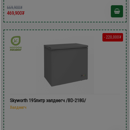
669,900₮
469,900₮
- 220,000₮
Skyworth 195литр xөлдөөгч /BD-218G/
Хөлдөөгч