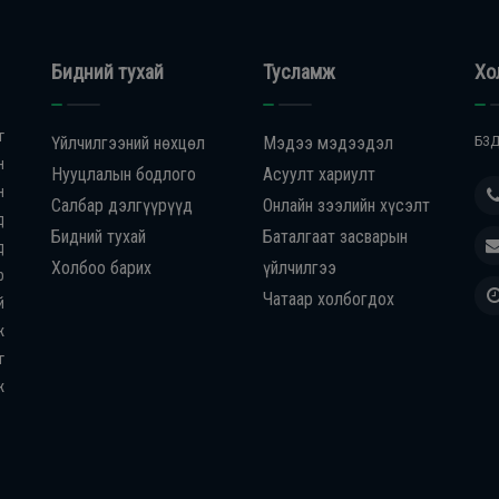
Бидний тухай
Тусламж
Хо
г
Үйлчилгээний нөхцөл
Мэдээ мэдээдэл
БЗД
н
Нууцлалын бодлого
Асуулт хариулт
н
Салбар дэлгүүрүүд
Онлайн зээлийн хүсэлт
д
Бидний тухай
Баталгаат засварын
д
Холбоо барих
үйлчилгээ
р
Чатаар холбогдох
й
ж
г
ж