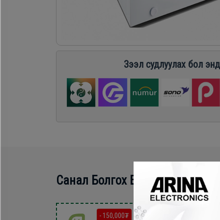
Хөргөгч,
Хөлдөөгч
Плитк,
Зээл судлуулах бол энд
Шарах
шүүгээ
Тавилга
Эйр
Санал Болгох Бүтээгдэхүүн
кондишн
- 150,000₮
- 150,000