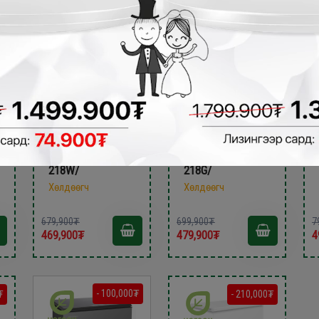
Skyworth 195литр
Skyworth 195литр
xөлдөөгч /BD-
xөлдөөгч /BD-
218W/
218G/
Хөлдөөгч
Хөлдөөгч
679,900₮
699,900₮
7
469,900₮
479,900₮
4
- 100,000₮
₮
- 210,000₮