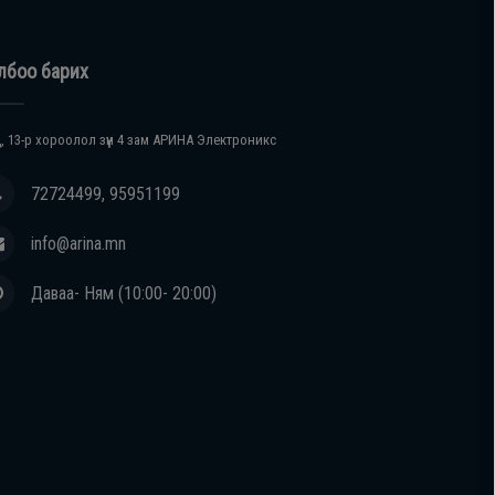
лбоо барих
, 13-р хороолол зүүн 4 зам АРИНА Электроникс
72724499, 95951199
info@arina.mn
Даваа- Ням (10:00- 20:00)