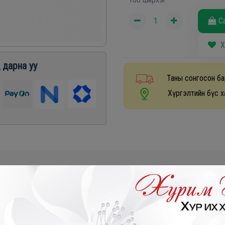
С
Х
 дарна уу
Таны сонгосон ба
Хүргэлтийн бүс х
₮
- 130,000₮
- 190,000₮