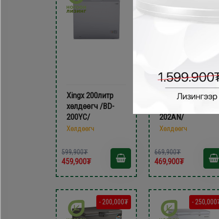
Xingx 200литр
Frestech 202литр
xөлдөөгч /BD-
xөлдөөгч /BD-
200YC/
202AN/
Хөлдөөгч
Хөлдөөгч
599,900₮
669,900₮
459,900₮
469,900₮
- 200,000₮
- 250,000