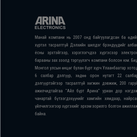
Манай компани нь 2007 онд байгуулагдсан ба өдий
хүртэл тасралтгүй Дэлхийн шилдэг брэндүүдийг алба
ёсны эрхтэйгээр, хэрэглэгчдээ хүргэсээр электро
барааны зах зээлд тэргүүлэгч компани болсон юм. Би
Монгол улсын өнцөг булан бүрт хүрч Улаанбаатар хото
6 салбар дэлгүүр, хөдөө орон нутагт 22 салба
дэлгүүртэйгээр тасралтгүй хөгжин дэвжиж, 200 гару
ажилчидтайгаа "Айл бүрт Арина" уриан дор нэгдэ
чанартай бүтээгдэхүүнийг хамгийн хямдаар, найрса
үйлчилгээгээр хүргэхийг эрхэм зорилго болгон ажилла
байна.