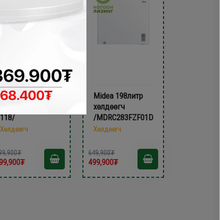
Sharp 93литр
Midea 198литр
хөлдөөгч /SJC-
хөлдөөгч
118/
/MDRC283FZF01D/
Хөлдөөгч
Хөлдөөгч
99,900₮
649,900₮
99,900₮
499,900₮