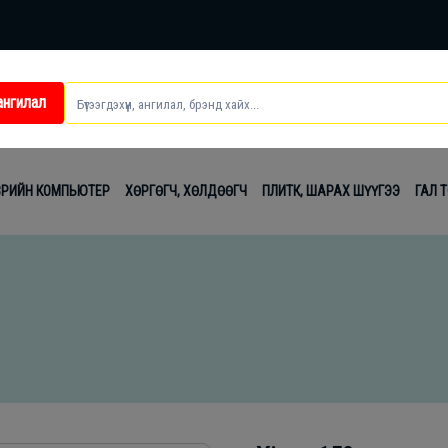
ангилал
ei
ВРИЙН КОМПЬЮТЕР
ХӨРГӨГЧ, ХӨЛДӨӨГЧ
ПЛИТК, ШАРАХ ШҮҮГЭЭ
ГАЛ 
t
лаг
вч
лдах
гсэл