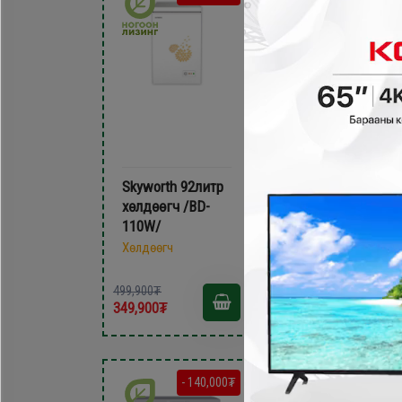
Skyworth 92литр
Xingx 150литр
xөлдөөгч /BD-
xөлдөөгч /BD-
110W/
150YC/
Хөлдөөгч
Хөлдөөгч
499,900₮
529,900₮
349,900₮
379,900₮
- 140,000₮
- 200,000