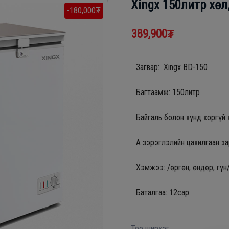
Xingx 150литр xөл
-180,000₮
389,900₮
Загвар: Xingx BD-150
Багтаамж: 150литр
Байгаль болон хүнд хоргүй
A зэрэглэлийн цахилгаан з
Хэмжээ: /өргөн, өндөр, гү
Баталгаа: 12сар
Тоо ширхэг