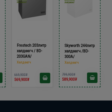
Frestech 203литр
Skyworth 244литр
xөлдөөгч / BD-
xөлдөөгч /BD-
203GAN/
300A/
Хөлдөөгч
Хөлдөөгч
799,900₮
669,900₮
589,900₮
569,900₮