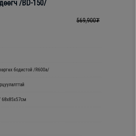
дөөгч /BD-150/
569,900₮
 хөргөх бодистой /R600a/
арцуулалттай
н/ 68х85х57см