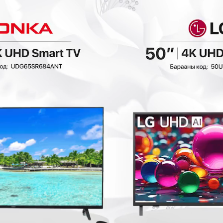
Xingx 105литр
Skyworth 142литр
xөлдөөгч /BD-
xөлдөөгч /BD-
105/
170W/
Хөлдөөгч
Хөлдөөгч
519,900₮
579,900₮
5
389,900₮
389,900₮
3
₮
- 210,000₮
- 220,000₮