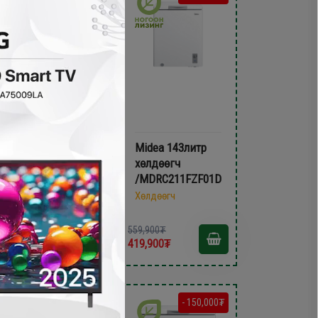
Skyworth 142литр
Midea 143литр
xөлдөөгч /BD-
хөлдөөгч
170G/
/MDRC211FZF01D/
Хөлдөөгч
Хөлдөөгч
79,900₮
559,900₮
99,900₮
419,900₮
- 300,000₮
- 150,000₮