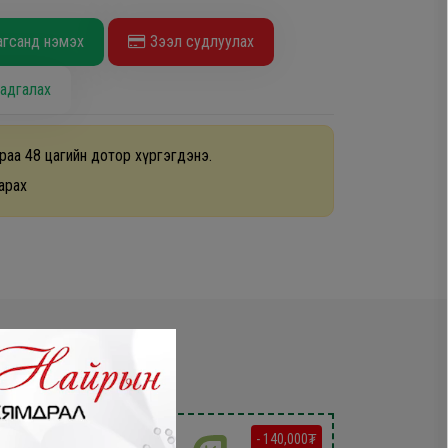
агсанд нэмэх
Зээл судлуулах
адгалах
раа 48 цагийн дотор хүргэгдэнэ.
арах
- 180,000₮
- 140,000₮