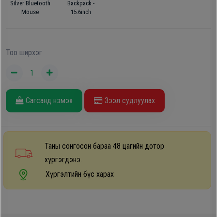
Silver Bluetooth
Backpack -
Дагалдах
Mouse
15.6inch
хэрэгсэл
Тоо ширхэг
Сагсанд нэмэх
Зээл судлуулах
Таны сонгосон бараа 48 цагийн дотор
хүргэгдэнэ.
Хүргэлтийн бүс харах