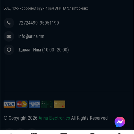
БЗД, 13-р хороолол зүүн 4 зам АРИНА Электроникс
72724499, 95951199
info@arina.mn
Даваа- Ням (10:00- 20:00)
© Copyright
2026
Arina Electronics
All Rights Reserved.