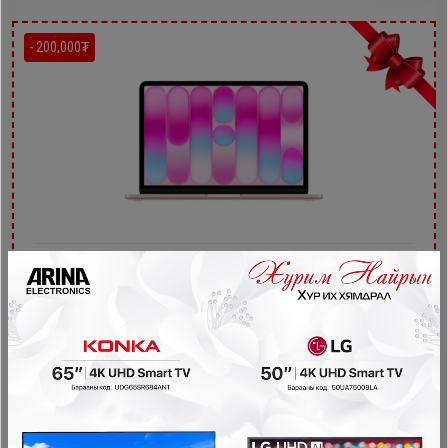
- 200,000₮
Apple MacBook Neo 13-inch A18 Pro MHFD4ZA/A
Зөөврийн Компьютер
2,999,900₮
2,799,900₮