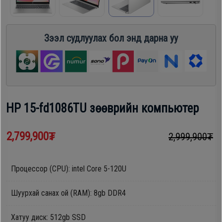
шүүгээ
Хөргөгч,
Хөлдөөгч
Зээл судлуулах бол энд дарна уу
Тавилга
Плитк,
Эйр
Шарах
кондишн
шүүгээ
HP 15-fd1086TU зөөврийн компьютер
ГАР
Тавилга
2,799,900₮
2,999,900₮
УТАС
Процессор (CPU): intel Core 5-120U
Эйр
Apple
кондишн
Шуурхай санах ой (RAM): 8gb DDR4
Samsung
Хатуу диск: 512gb SSD