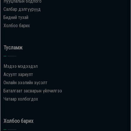
Нууцлалын бодлого
Салбар дэлгүүрүүд
Бидний тухай
Холбоо барих
Тусламж
Мэдээ мэдээдэл
Асуулт хариулт
Онлайн зээлийн хүсэлт
Баталгаат засварын үйлчилгээ
Чатаар холбогдох
Холбоо барих