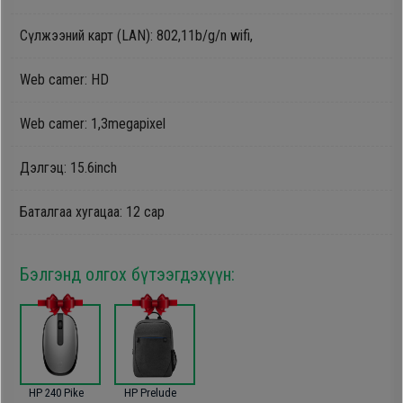
Oppo
Сүлжээний карт (LAN): 802,11b/g/n wifi,
Web camer: HD
Mi
Web camer: 1,3megapixel
Infinix
Дэлгэц: 15.6inch
Huawei
Баталгаа хугацаа: 12 сар
Tablet
Бэлгэнд олгох бүтээгдэхүүн:
Ухаалаг
Цаг
Чихэвч
HP 240 Pike
HP Prelude