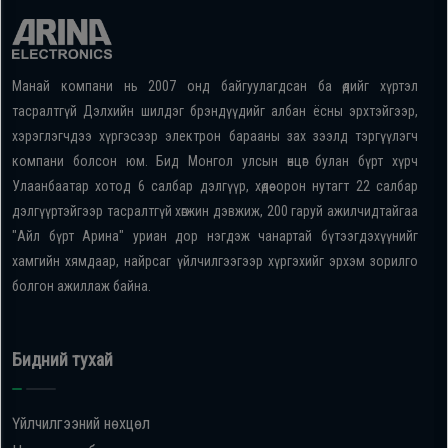
Манай компани нь 2007 онд байгуулагдсан ба өдийг хүртэл
тасралтгүй Дэлхийн шилдэг брэндүүдийг албан ёсны эрхтэйгээр,
хэрэглэгчдээ хүргэсээр электрон барааны зах зээлд тэргүүлэгч
компани болсон юм. Бид Монгол улсын өнцөг булан бүрт хүрч
Улаанбаатар хотод 6 салбар дэлгүүр, хөдөө орон нутагт 22 салбар
дэлгүүртэйгээр тасралтгүй хөгжин дэвжиж, 200 гаруй ажилчидтайгаа
"Айл бүрт Арина" уриан дор нэгдэж чанартай бүтээгдэхүүнийг
хамгийн хямдаар, найрсаг үйлчилгээгээр хүргэхийг эрхэм зорилго
болгон ажиллаж байна.
Бидний тухай
Үйлчилгээний нөхцөл