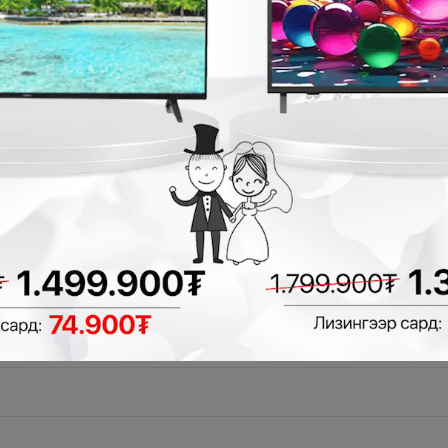
гэлгүй