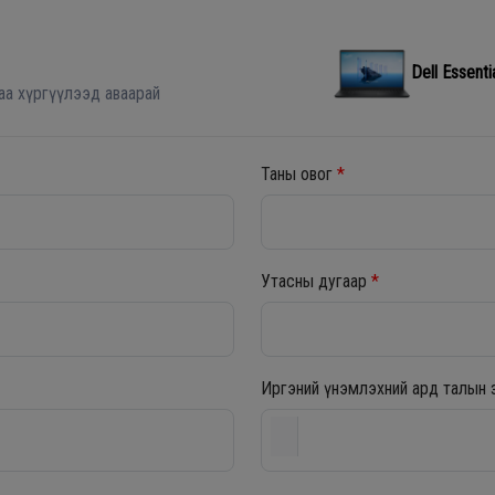
Dell Essen
аа хүргүүлээд аваарай
Таны овог
*
Утасны дугаар
*
Иргэний үнэмлэхний ард талын 