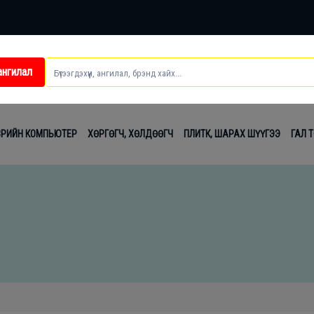
ангилал
ei
ВРИЙН КОМПЬЮТЕР
ХӨРГӨГЧ, ХӨЛДӨӨГЧ
ПЛИТК, ШАРАХ ШҮҮГЭЭ
ГАЛ 
t
лаг
вч
лдах
гсэл