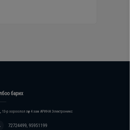
лбоо барих
, 13-р хороолол зүүн 4 зам АРИНА Электроникс
72724499, 95951199