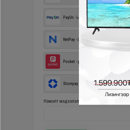
PayOn - LeaseOn
NetPay - Шимтгэлгүй ав, хүүгүй төл
Pocket - урьдчилгаагүй, шимтгэлгүй
Storepay - урьдчилгаагүй, хүүгүй, шимт
Нэмэлт мэдээлэл