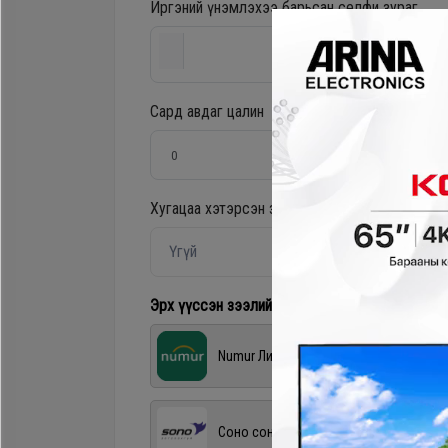
Иргэний үнэмлэхээ барьсан селфи зураг
Хөргөгч,
Хөлдөөгч
Сард авдаг цалин
Плитк,
Шарах
шүүгээ
Хугацаа хэтэрсэн зээлтэй эсэх?
*
Үгүй
Тавилга
Эрх үүссэн зээлийн application байгаа бол со
Эйр
Numur Лизинг
кондишн
Соно сонгодог зээл