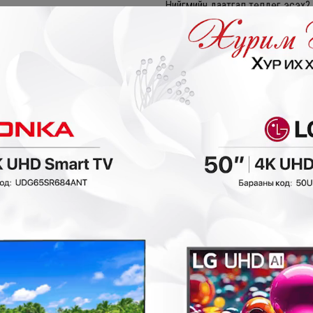
Нийгмийн даатгал төлдөг эсэх?
3 сар
Сард төлдөг зээл
Харъяалал
нгоно уу