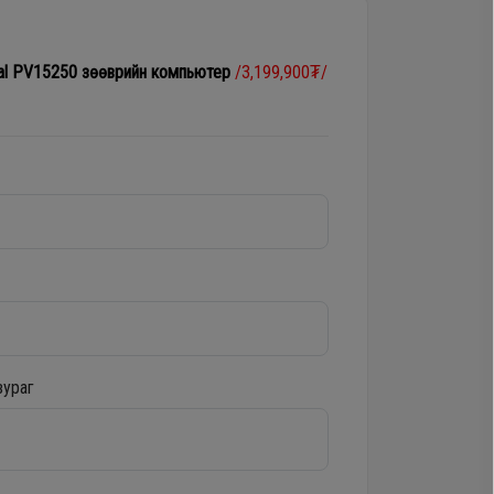
tial PV15250 зөөврийн компьютер
/3,199,900₮/
зураг