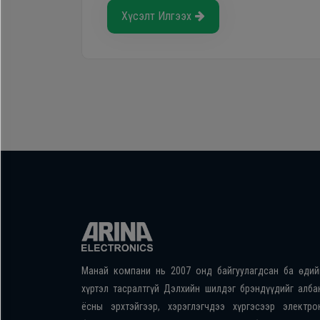
Хүсэлт Илгээх
Манай компани нь 2007 онд байгуулагдсан ба өдий
хүртэл тасралтгүй Дэлхийн шилдэг брэндүүдийг алба
ёсны эрхтэйгээр, хэрэглэгчдээ хүргэсээр электро