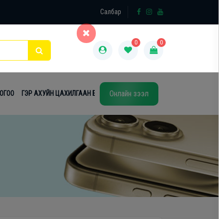
×
Салбар
0
0
Онлайн зээл
ТОГОО
ГЭР АХУЙН ЦАХИЛГААН БАРАА
ТАВИЛГА
ЭЙР КОНДИШН