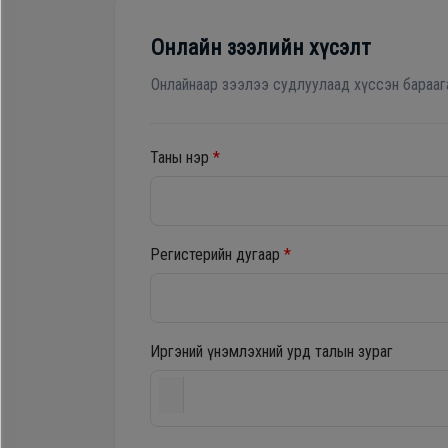
Гал
Зөөврийн компьютер
тогоо
Онлайн зээлийн хүсэлт
Хөргөгч, Хөлдөөгч
Гэр
Онлайнаар зээлээ судлуулаад хүссэн барааг
ахуйн
цахилгаан
Плитк, Шарах шүүгээ
Таны нэр
*
бараа
Тавилга
Угаалгын
Регистерийн дугаар
*
Эйр кондишн
машин
Иргэний үнэмлэхний урд талын зураг
Зөөврийн
компьютер