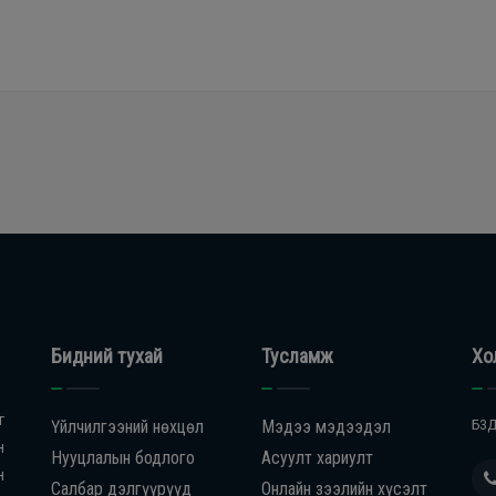
Бидний тухай
Тусламж
Хо
г
Үйлчилгээний нөхцөл
Мэдээ мэдээдэл
БЗД
н
Нууцлалын бодлого
Асуулт хариулт
н
Салбар дэлгүүрүүд
Онлайн зээлийн хүсэлт