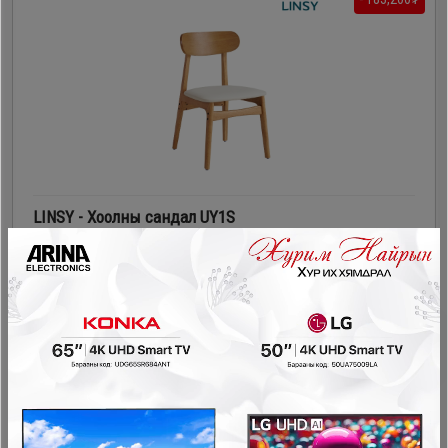
LINSY - Хоолны сандал UY1S
Гал тогооны өрөө
458,000₮
274,800₮
- 183,200₮