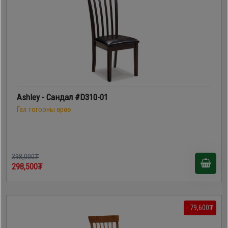
Ashley - Сандал #D310-01
Гал тогооны өрөө
398,000₮
298,500₮
- 79,600₮