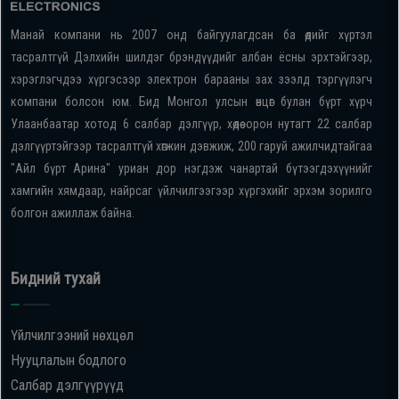
Манай компани нь 2007 онд байгуулагдсан ба өдийг хүртэл
тасралтгүй Дэлхийн шилдэг брэндүүдийг албан ёсны эрхтэйгээр,
хэрэглэгчдээ хүргэсээр электрон барааны зах зээлд тэргүүлэгч
компани болсон юм. Бид Монгол улсын өнцөг булан бүрт хүрч
Улаанбаатар хотод 6 салбар дэлгүүр, хөдөө орон нутагт 22 салбар
дэлгүүртэйгээр тасралтгүй хөгжин дэвжиж, 200 гаруй ажилчидтайгаа
"Айл бүрт Арина" уриан дор нэгдэж чанартай бүтээгдэхүүнийг
хамгийн хямдаар, найрсаг үйлчилгээгээр хүргэхийг эрхэм зорилго
болгон ажиллаж байна.
Бидний тухай
Үйлчилгээний нөхцөл
Нууцлалын бодлого
Салбар дэлгүүрүүд