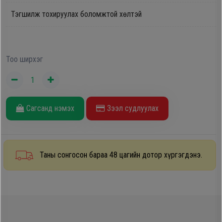
Дагалдах
Тэгшилж тохируулах боломжтой хөлтэй
хэрэгсэл
Тоо ширхэг
Сагсанд нэмэх
Зээл судлуулах
Таны сонгосон бараа 48 цагийн дотор хүргэгдэнэ.