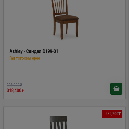
Ashley - Сандал D199-01
Гал тогооны өрөө
398,000₮
318,400₮
- 239,200₮