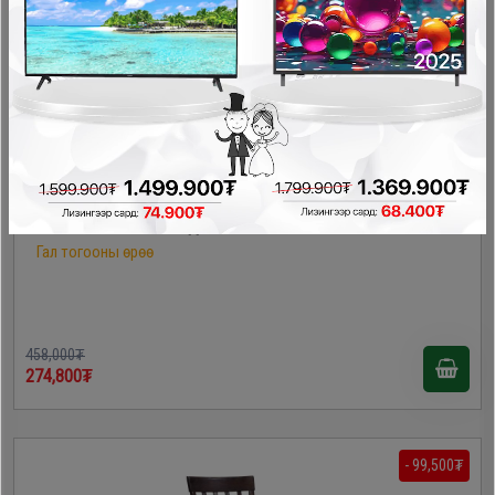
LINSY - Хоолны сандал LH217S2
Гал тогооны өрөө
458,000₮
274,800₮
- 99,500₮