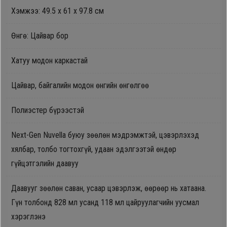
Хэмжээ: 49.5 х 61 х 97.8 см
Oppo
Өнгө: Цайвар бор
Mi
Хатуу модон каркастай
Infinix
Цайвар, байгалийн модон өнгийн өнгөлгөө
Huawei
Полиэстер бүрээстэй
Tablet
Next-Gen Nuvella буюу зөөлөн мэдрэмжтэй, цэвэрлэхэд
хялбар, толбо тогтохгүй, удаан эдэлгээтэй өндөр
гүйцэтгэлийн даавуу
Ухаалаг
Цаг
Даавууг зөөлөн саван, усаар цэвэрлэж, өөрөөр нь хатаана.
Гүн толбонд 828 мл усанд 118 мл цайруулагчийн уусмал
Чихэвч
хэрэглэнэ