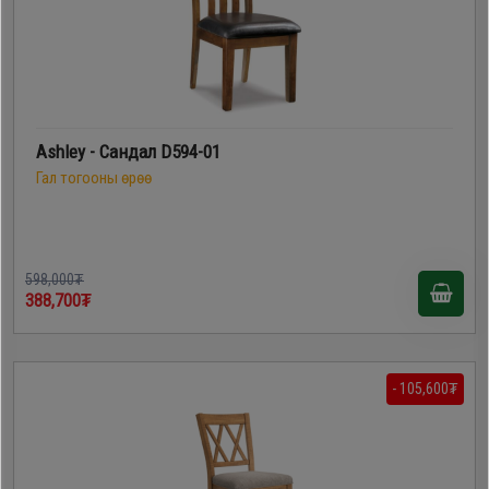
Ashley - Сандал D594-01
Гал тогооны өрөө
598,000₮
388,700₮
- 105,600₮