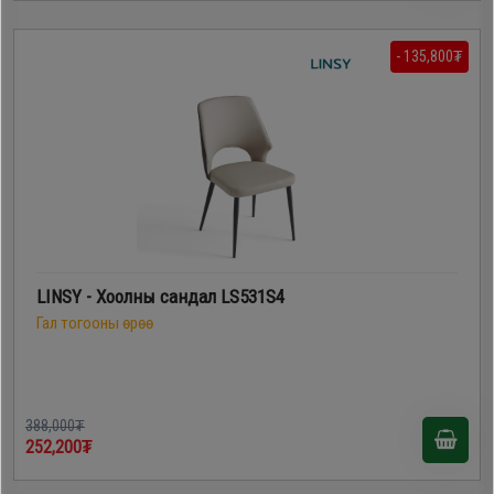
- 135,800₮
LINSY - Хоолны сандал LS531S4
Гал тогооны өрөө
388,000₮
252,200₮