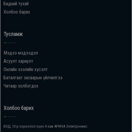
Бидний тухай
Холбоо барих
Тусламж
Мэдээ мэдээдэл
Асуулт хариулт
Онлайн зээлийн хүсэлт
Баталгаат засварын үйлчилгээ
Чатаар холбогдох
Холбоо барих
БЗД, 13-р хороолол зүүн 4 зам АРИНА Электроникс