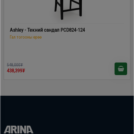
Ashley - Текний сандал PCD824-124
Гал тогооны өрөө
548,000₮
438,399₮