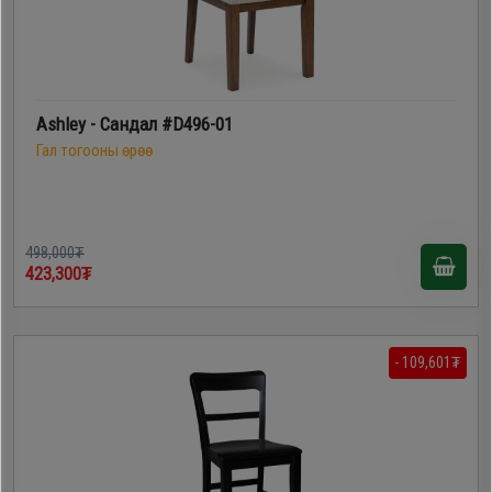
Ashley - Сандал #D496-01
Гал тогооны өрөө
498,000₮
423,300₮
- 109,601₮