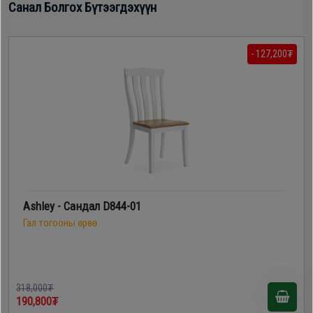
Санал Болгох Бүтээгдэхүүн
- 127,200₮
Ashley - Сандал D844-01
Гал тогооны өрөө
318,000₮
190,800₮