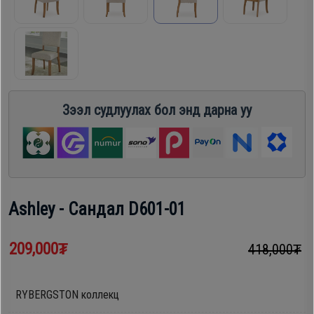
шүүгээ
Хөргөгч,
Хөлдөөгч
Тавилга
Плитк,
Эйр
Зээл судлуулах бол энд дарна уу
Шарах
кондишн
шүүгээ
ГАР
Тавилга
УТАС
Ashley - Сандал D601-01
Эйр
209,000₮
418,000₮
Apple
кондишн
Samsung
RYBERGSTON коллекц