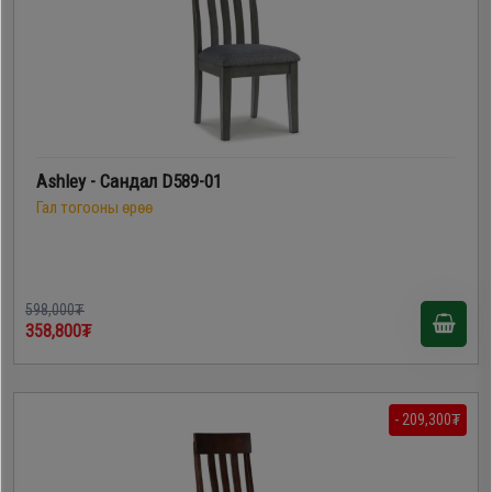
Ashley - Сандал D589-01
Гал тогооны өрөө
598,000₮
358,800₮
- 209,300₮