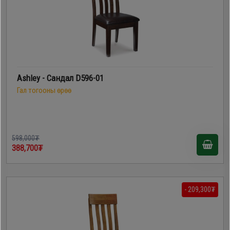
Ashley - Сандал D596-01
Гал тогооны өрөө
598,000₮
388,700₮
- 209,300₮