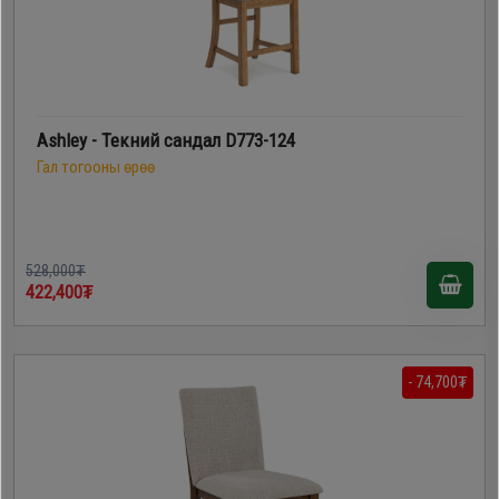
Ashley - Текний сандал D773-124
Гал тогооны өрөө
528,000₮
422,400₮
- 74,700₮