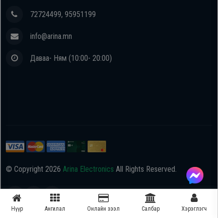
72724499, 95951199
info@arina.mn
Даваа- Ням (10:00- 20:00)
© Copyright
2026
Arina Electronics
All Rights Reserved.
Нүүр
Ангилал
Онлайн зээл
Салбар
Хэрэглэгч