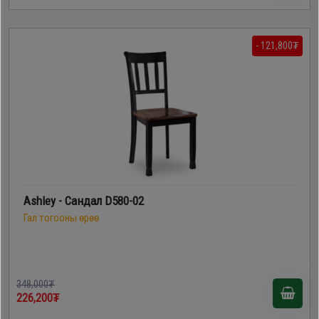
- 121,800₮
Ashley - Сандал D580-02
Гал тогооны өрөө
348,000₮
226,200₮