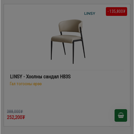
- 135,800₮
LINSY - Хоолны сандал HB3S
Гал тогооны өрөө
388,000₮
252,200₮