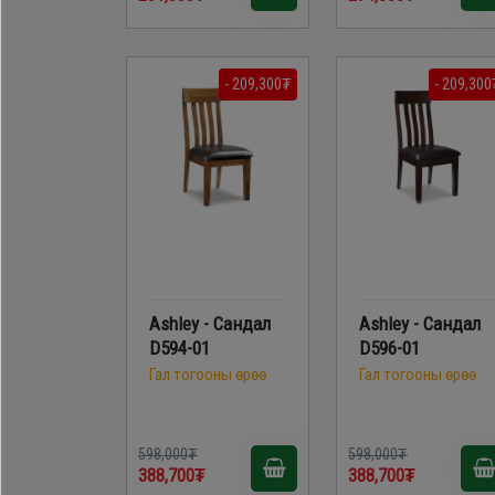
- 209,300₮
- 209,300
Ashley - Сандал
Ashley - Сандал
D594-01
D596-01
Гал тогооны өрөө
Гал тогооны өрөө
598,000₮
598,000₮
388,700₮
388,700₮