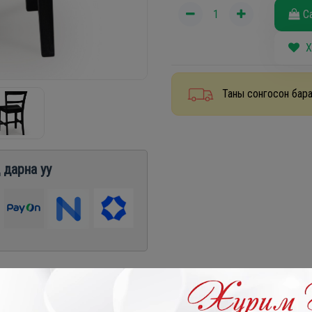
С
Х
Таны сонгосон бара
 дарна уу