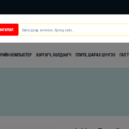
ангилал
ei
ВРИЙН КОМПЬЮТЕР
ХӨРГӨГЧ, ХӨЛДӨӨГЧ
ПЛИТК, ШАРАХ ШҮҮГЭЭ
ГАЛ 
t
лаг
вч
лдах
гсэл