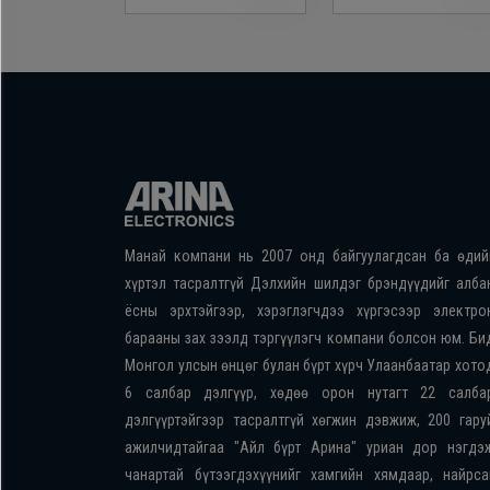
Манай компани нь 2007 онд байгуулагдсан ба өдий
хүртэл тасралтгүй Дэлхийн шилдэг брэндүүдийг алба
ёсны эрхтэйгээр, хэрэглэгчдээ хүргэсээр электро
барааны зах зээлд тэргүүлэгч компани болсон юм. Би
Монгол улсын өнцөг булан бүрт хүрч Улаанбаатар хото
6 салбар дэлгүүр, хөдөө орон нутагт 22 салба
дэлгүүртэйгээр тасралтгүй хөгжин дэвжиж, 200 гару
ажилчидтайгаа "Айл бүрт Арина" уриан дор нэгдэ
чанартай бүтээгдэхүүнийг хамгийн хямдаар, найрса