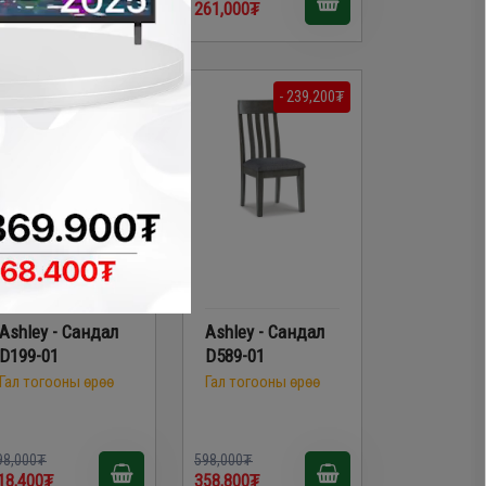
52,200₮
261,000₮
- 79,600₮
- 239,200₮
Ashley - Сандал
Ashley - Сандал
D199-01
D589-01
Гал тогооны өрөө
Гал тогооны өрөө
98,000₮
598,000₮
18,400₮
358,800₮