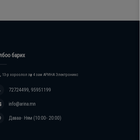
лбоо барих
, 13-р хороолол зүүн 4 зам АРИНА Электроникс
72724499, 95951199
info@arina.mn
Даваа- Ням (10:00- 20:00)