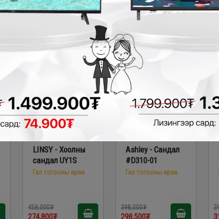
226,200₮
252,200₮
2
₮
- 183,200₮
- 99,500₮
LINSY - Хоолны
Ashley - Сандал
сандал UY1S
#D310-01
Гал тогооны өрөө
Гал тогооны өрөө
458,000₮
398,000₮
3
274,800₮
298,500₮
3