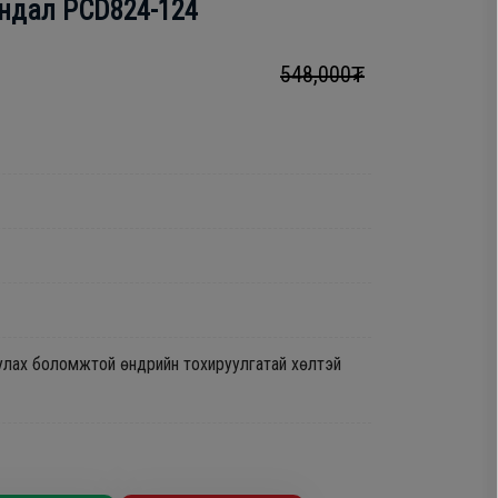
андал PCD824-124
548,000₮
улах боломжтой өндрийн тохируулгатай хөлтэй