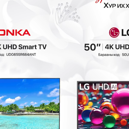
₮
- 121,800₮
- 135,800₮
Ashley - Сандал
LINSY - Хоолны
D583-02
сандал LS531S4
Гал тогооны өрөө
Гал тогооны өрөө
348,000₮
388,000₮
3