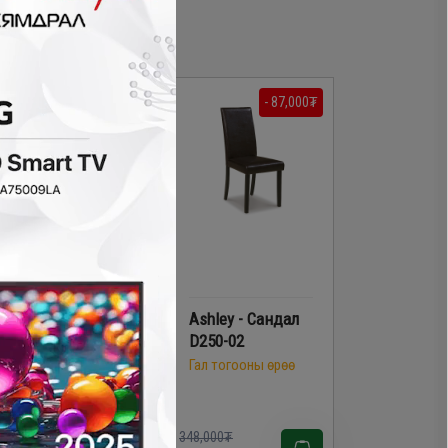
- 135,800₮
- 87,000₮
LINSY - Хоолны
Ashley - Сандал
сандал HB3S
D250-02
Гал тогооны өрөө
Гал тогооны өрөө
88,000₮
348,000₮