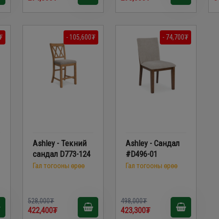
₮
- 105,600₮
- 74,700₮
Ashley - Текний
Ashley - Сандал
сандал D773-124
#D496-01
Гал тогооны өрөө
Гал тогооны өрөө
528,000₮
498,000₮
422,400₮
423,300₮