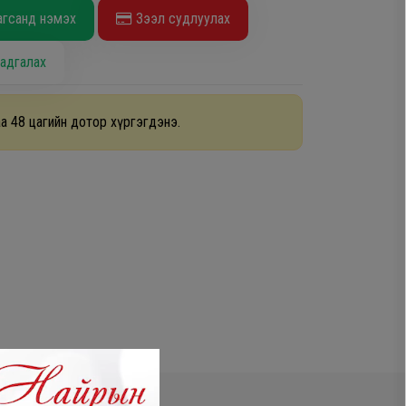
агсанд нэмэх
Зээл судлуулах
адгалах
а 48 цагийн дотор хүргэгдэнэ.