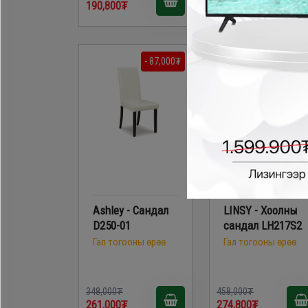
190,800₮
226,200₮
- 87,000₮
- 183,200
Ashley - Сандал
LINSY - Хоолны
D250-01
сандал LH217S2
Гал тогооны өрөө
Гал тогооны өрөө
348,000₮
458,000₮
261,000₮
274,800₮