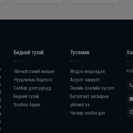
Бидний тухай
Тусламж
Хо
г
Үйлчилгээний нөхцөл
Мэдээ мэдээдэл
БЗД
н
Нууцлалын бодлого
Асуулт хариулт
н
Салбар дэлгүүрүүд
Онлайн зээлийн хүсэлт
д
Бидний тухай
Баталгаат засварын
д
Холбоо барих
үйлчилгээ
р
Чатаар холбогдох
й
ж
г