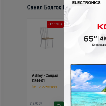
Санал Болгох Бүтээгдэхүүн
- 127,200₮
- 121,800
Ashley - Сандал
Ashley - Сандал
D844-01
D580-02
Гал тогооны өрөө
Гал тогооны өрөө
318,000₮
348,000₮