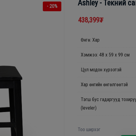
Ashley - Текний с
- 20%
438,399₮
Өнгө: Хар
Хэмжээ: 48 х 59 х 99 см
Цул модон хүрээтэй
Хар өнгийн өнгөлгөөтэй
Тэгш бус гадаргууд тохиру
(leveler)
Тоо ширхэг