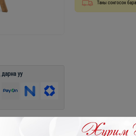
Таны сонгосон бара
 дарна уу