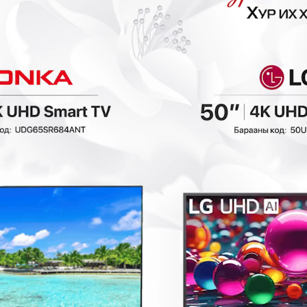
₮
- 121,800₮
- 135,800₮
Ashley - Сандал
LINSY - Хоолны
D583-02
сандал LS531S4
Гал тогооны өрөө
Гал тогооны өрөө
348,000₮
388,000₮
3