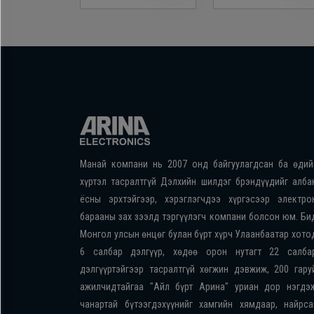
Манай компани нь 2007 онд байгуулагдсан ба өдий
хүртэл тасралтгүй Дэлхийн шилдэг брэндүүдийг алба
ёсны эрхтэйгээр, хэрэглэгчдээ хүргэсээр электро
барааны зах зээлд тэргүүлэгч компани болсон юм. Би
Монгол улсын өнцөг булан бүрт хүрч Улаанбаатар хото
6 салбар дэлгүүр, хөдөө орон нутагт 22 салба
дэлгүүртэйгээр тасралтгүй хөгжин дэвжиж, 200 гару
ажилчидтайгаа "Айл бүрт Арина" уриан дор нэгдэ
чанартай бүтээгдэхүүнийг хамгийн хямдаар, найрса