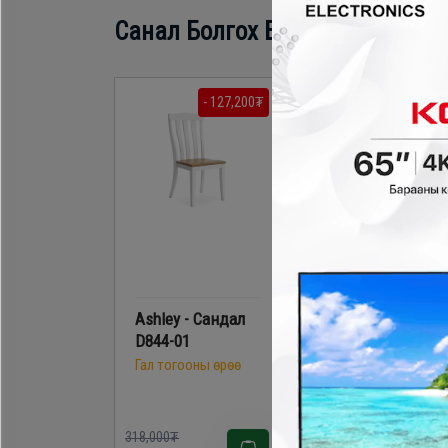
Санал Болгох Бүтээгдэхүүн
- 127,200₮
- 121,800
Ashley - Сандал
Ashley - Сандал
D844-01
D580-02
Гал тогооны өрөө
Гал тогооны өрөө
318,000₮
348,000₮