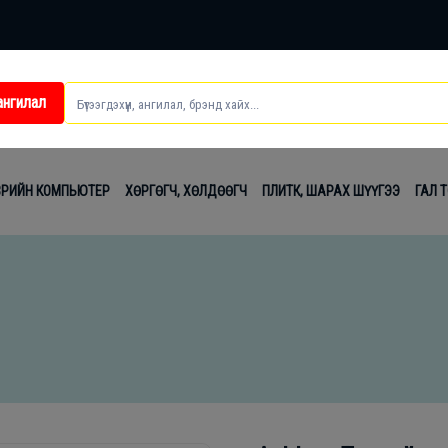
ангилал
ei
ВРИЙН КОМПЬЮТЕР
ХӨРГӨГЧ, ХӨЛДӨӨГЧ
ПЛИТК, ШАРАХ ШҮҮГЭЭ
ГАЛ 
t
лаг
вч
лдах
гсэл