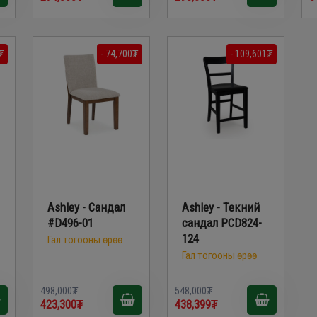
₮
- 74,700₮
- 109,601₮
Ashley - Сандал
Ashley - Текний
#D496-01
сандал PCD824-
124
Гал тогооны өрөө
Гал тогооны өрөө
498,000₮
548,000₮
423,300₮
438,399₮