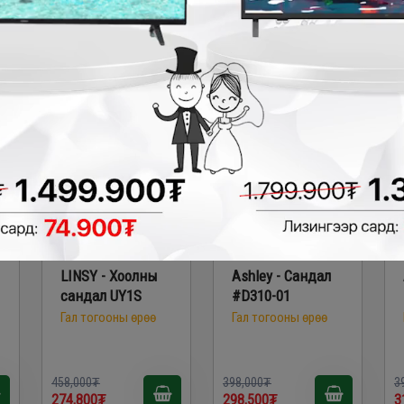
226,200₮
252,200₮
2
₮
- 183,200₮
- 99,500₮
LINSY - Хоолны
Ashley - Сандал
сандал UY1S
#D310-01
Гал тогооны өрөө
Гал тогооны өрөө
458,000₮
398,000₮
3
274,800₮
298,500₮
3