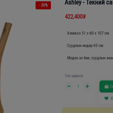
Ashley - Текний с
- 20%
422,400₮
Хэмжээ 51 x 60 x 107 см
Суудлын өндөр 65 см
Модон эх бие, суудлын зөө
Тоо ширхэг
С
Х