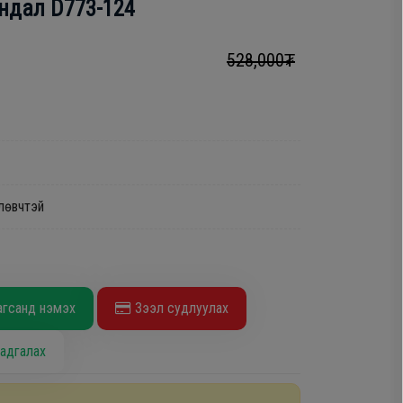
андал D773-124
528,000₮
лөвчтэй
агсанд нэмэх
Зээл судлуулах
адгалах