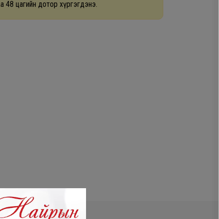
а 48 цагийн дотор хүргэгдэнэ.