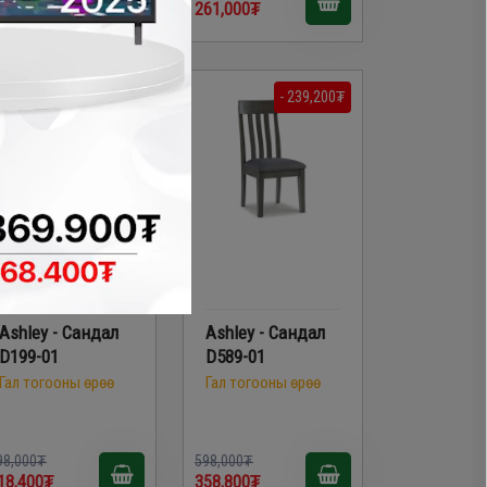
52,200₮
261,000₮
- 79,600₮
- 239,200₮
Ashley - Сандал
Ashley - Сандал
D199-01
D589-01
Гал тогооны өрөө
Гал тогооны өрөө
98,000₮
598,000₮
18,400₮
358,800₮