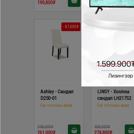
190,800₮
226,200₮
- 87,000₮
- 183,200
Ashley - Сандал
LINSY - Хоолны
D250-01
сандал LH217S2
Гал тогооны өрөө
Гал тогооны өрөө
348,000₮
458,000₮
261,000₮
274,800₮