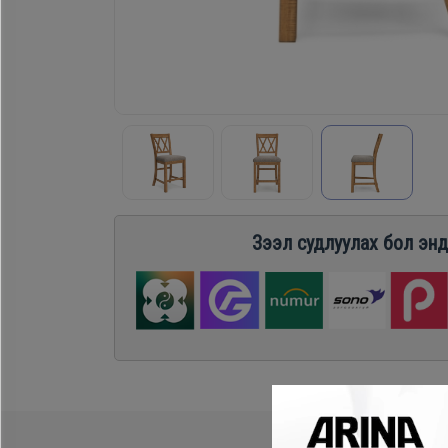
Хөргөгч,
Хөлдөөгч
Плитк,
Шарах
шүүгээ
Зээл судлуулах бол энд
Тавилга
Эйр
кондишн