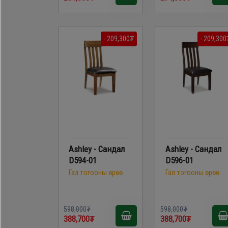
- 209,300₮
- 209,300
Ashley - Сандал
Ashley - Сандал
D594-01
D596-01
Гал тогооны өрөө
Гал тогооны өрөө
598,000₮
598,000₮
388,700₮
388,700₮