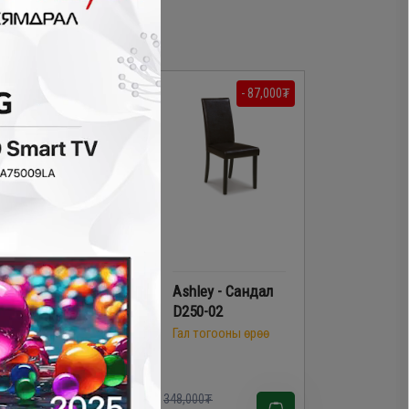
- 135,800₮
- 87,000₮
LINSY - Хоолны
Ashley - Сандал
сандал HB3S
D250-02
Гал тогооны өрөө
Гал тогооны өрөө
88,000₮
348,000₮