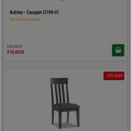
Ashley - Сандал D199-01
Гал тогооны өрөө
398,000₮
318,400₮
- 239,200₮