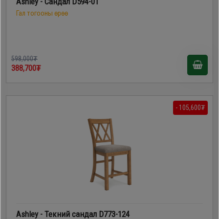
Ashley - Сандал D594-01
Гал тогооны өрөө
598,000₮
388,700₮
- 105,600₮
Ashley - Текний сандал D773-124