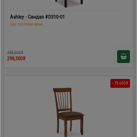
Ashley - Сандал #D310-01
Гал тогооны өрөө
398,000₮
298,500₮
- 79,600₮