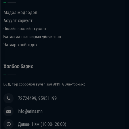
Мэдээ мэдээдэл
Асуулт хариулт
Онлайн зээлийн хүсэлт
Баталгаат засварын үйлчилгээ
Чатаар холбогдох
Холбоо барих
БЗД, 13-р хороолол зүүн 4 зам АРИНА Электроникс
72724499, 95951199
info@arina.mn
Даваа- Ням (10:00- 20:00)