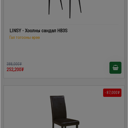
LINSY - Хоолны сандал HB3S
Гал тогооны өрөө
388,000₮
252,200₮
- 87,000₮