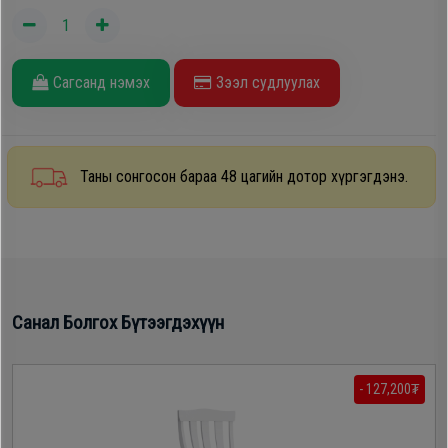
Oppo
Сагсанд нэмэх
Зээл судлуулах
Mi
Infinix
Таны сонгосон бараа 48 цагийн дотор хүргэгдэнэ.
Huawei
Tablet
Санал Болгох Бүтээгдэхүүн
Ухаалаг
Цаг
- 127,200₮
Чихэвч