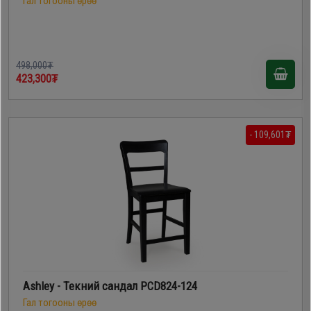
Гал тогооны өрөө
498,000₮
423,300₮
- 109,601₮
Ashley - Текний сандал PCD824-124
Гал тогооны өрөө