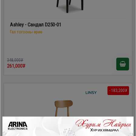
Ashley - Сандал D250-01
Гал тогооны өрөө
348,000₮
261,000₮
- 183,200₮