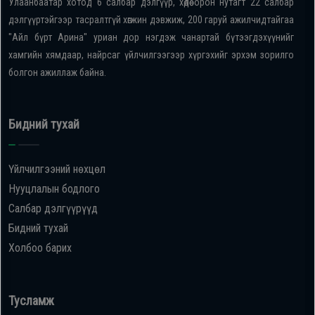
Улаанбаатар хотод 6 салбар дэлгүүр, хөдөө орон нутагт 22 салбар
дэлгүүртэйгээр тасралтгүй хөгжин дэвжиж, 200 гаруй ажилчидтайгаа
"Айл бүрт Арина" уриан дор нэгдэж чанартай бүтээгдэхүүнийг
хамгийн хямдаар, найрсаг үйлчилгээгээр хүргэхийг эрхэм зорилго
болгон ажиллаж байна.
Бидний тухай
Үйлчилгээний нөхцөл
Нууцлалын бодлого
Салбар дэлгүүрүүд
Бидний тухай
Холбоо барих
Тусламж