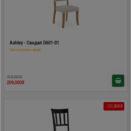
Ashley - Сандал D601-01
Гал тогооны өрөө
418,000₮
209,000₮
- 121,800₮