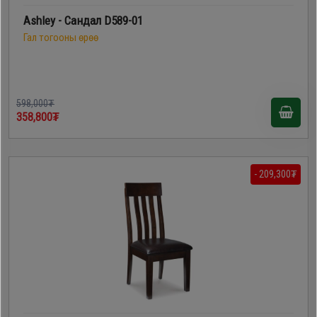
Ashley - Сандал D589-01
Гал тогооны өрөө
598,000₮
358,800₮
- 209,300₮