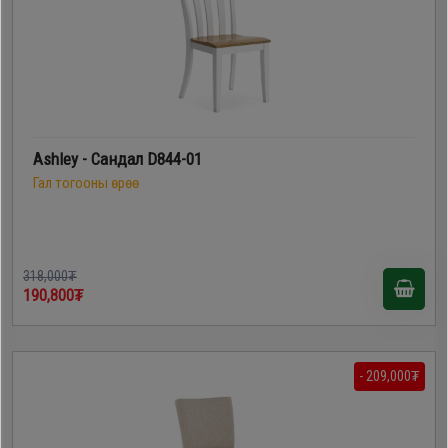
Дагалдах
хэрэгсэл
Ashley - Сандал D844-01
Гал тогооны өрөө
318,000₮
190,800₮
- 209,000₮