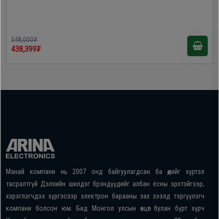
548,000₮
438,399₮
Манай компани нь 2007 онд байгуулагдсан ба өдийг хүртэл
тасралтгүй Дэлхийн шилдэг брэндүүдийг албан ёсны эрхтэйгээр,
хэрэглэгчдээ хүргэсээр электрон барааны зах зээлд тэргүүлэгч
компани болсон юм. Бид Монгол улсын өнцөг булан бүрт хүрч