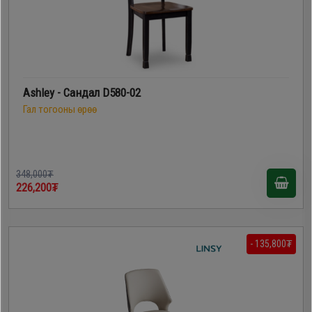
Ashley - Сандал D580-02
Гал тогооны өрөө
348,000₮
226,200₮
- 135,800₮