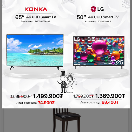
LINSY - Хоолны сандал UY1S
Гал тогооны өрөө
458,000₮
274,800₮
- 99,500₮