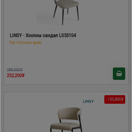
LINSY - Хоолны сандал LS531S4
Гал тогооны өрөө
388,000₮
252,200₮
- 135,800₮