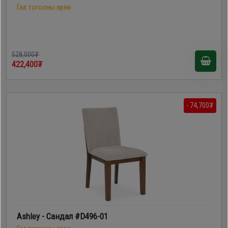
Гал тогооны өрөө
528,000₮
422,400₮
- 74,700₮
Ashley - Сандал #D496-01