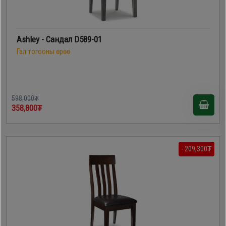
Ashley - Сандал D589-01
Гал тогооны өрөө
598,000₮
358,800₮
- 209,300₮