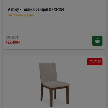
Ashley - Текний сандал D773-124
Гал тогооны өрөө
528,000₮
422,400₮
- 74,700₮