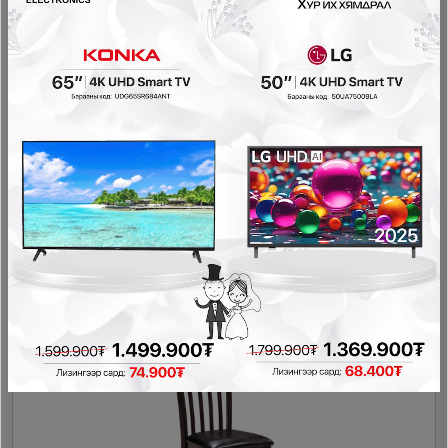
LINSY - Хоолны сандал LH217S2
Гал тогооны өрөө
458,000₮
274,800₮
- 99,500₮