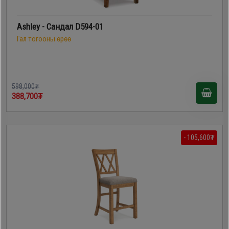
Ashley - Сандал D594-01
Гал тогооны өрөө
598,000₮
388,700₮
- 105,600₮