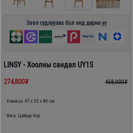
шүүгээ
Хөргөгч,
Хөлдөөгч
Зээл судлуулах бол энд дарна уу
Тавилга
Плитк,
Эйр
Шарах
кондишн
шүүгээ
LINSY - Хоолны сандал UY1S
ГАР
Тавилга
274,800₮
458,000₮
УТАС
Хэмжээ: 47 х 53 х 80 см
Эйр
Apple
кондишн
Өнгө: Цайвар бор
Samsung