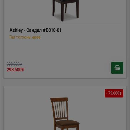
Ashley - Сандал #D310-01
Гал тогооны өрөө
398,000₮
298,500₮
- 79,600₮