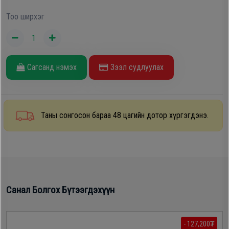
Oppo
Тоо ширхэг
Mi
Сагсанд нэмэх
Зээл судлуулах
Infinix
Huawei
Таны сонгосон бараа 48 цагийн дотор хүргэгдэнэ.
Tablet
Ухаалаг
Цаг
Санал Болгох Бүтээгдэхүүн
Чихэвч
- 127,200₮