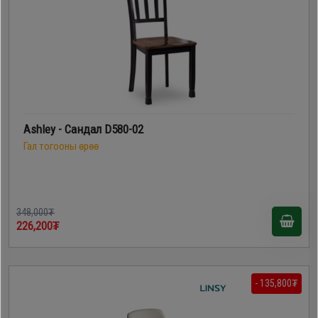
Ashley - Сандал D580-02
Гал тогооны өрөө
348,000₮
226,200₮
- 135,800₮