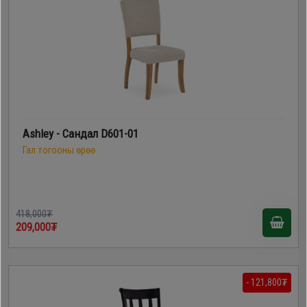
Ashley - Сандал D601-01
Гал тогооны өрөө
418,000₮
209,000₮
- 121,800₮