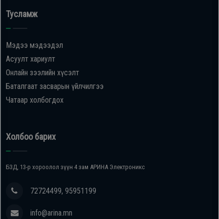
Тусламж
Мэдээ мэдээдэл
Асуулт хариулт
Онлайн зээлийн хүсэлт
Баталгаат засварын үйлчилгээ
Чатаар холбогдох
Холбоо барих
БЗД, 13-р хороолол зүүн 4 зам АРИНА Электроникс
72724499, 95951199
info@arina.mn