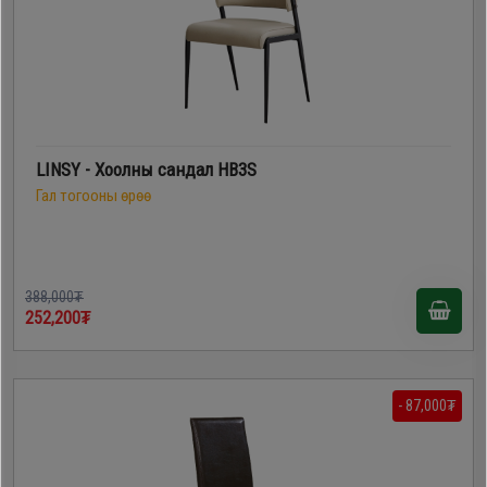
LINSY - Хоолны сандал HB3S
Гал тогооны өрөө
388,000₮
252,200₮
- 87,000₮