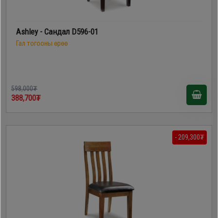
Ashley - Сандал D596-01
Гал тогооны өрөө
598,000₮
388,700₮
- 209,300₮