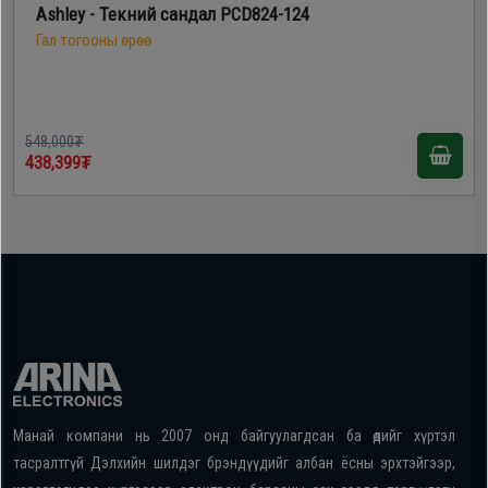
Ashley - Текний сандал PCD824-124
Гал тогооны өрөө
548,000₮
438,399₮
Манай компани нь 2007 онд байгуулагдсан ба өдийг хүртэл
тасралтгүй Дэлхийн шилдэг брэндүүдийг албан ёсны эрхтэйгээр,