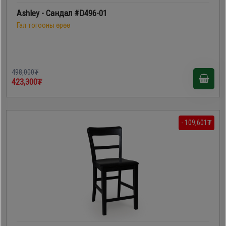
Ashley - Сандал #D496-01
Гал тогооны өрөө
498,000₮
423,300₮
- 109,601₮