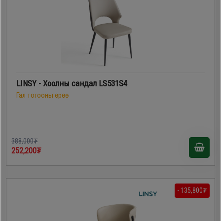
LINSY - Хоолны сандал LS531S4
Гал тогооны өрөө
388,000₮
252,200₮
- 135,800₮