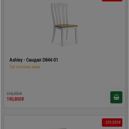
Дагалдах
хэрэгсэл
Ashley - Сандал D844-01
Гал тогооны өрөө
318,000₮
190,800₮
- 209,000₮