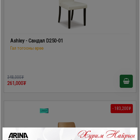
Ashley - Сандал D250-01
Гал тогооны өрөө
348,000₮
261,000₮
- 183,200₮