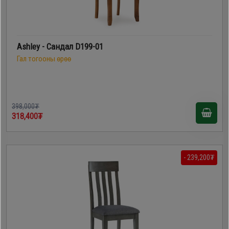
Ashley - Сандал D199-01
Гал тогооны өрөө
398,000₮
318,400₮
- 239,200₮