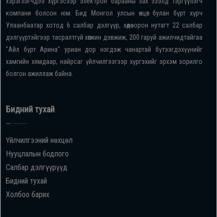
хэрэглэгчдээ хүргэсээр электрон барааны зах зээлд тэргүүлэгч
компани болсон юм. Бид Монгол улсын өнцөг булан бүрт хүрч
Улаанбаатар хотод 6 салбар дэлгүүр, хөдөө орон нутагт 22 салбар
дэлгүүртэйгээр тасралтгүй хөгжин дэвжиж, 200 гаруй ажилчидтайгаа
"Айл бүрт Арина" уриан дор нэгдэж чанартай бүтээгдэхүүнийг
хамгийн хямдаар, найрсаг үйлчилгээгээр хүргэхийг эрхэм зорилго
болгон ажиллаж байна.
Бидний тухай
Үйлчилгээний нөхцөл
Нууцлалын бодлого
Салбар дэлгүүрүүд
Бидний тухай
Холбоо барих