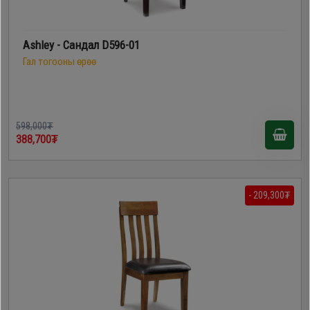
Ashley - Сандал D596-01
Гал тогооны өрөө
598,000₮
388,700₮
- 209,300₮