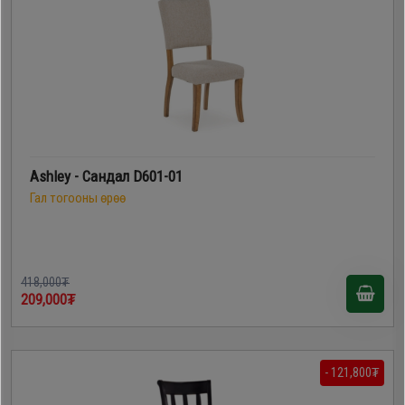
Ashley - Сандал D601-01
Гал тогооны өрөө
418,000₮
209,000₮
- 121,800₮