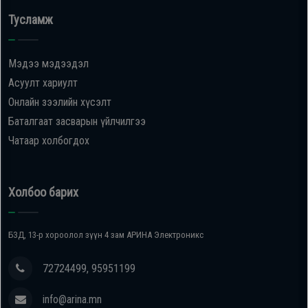
Тусламж
Мэдээ мэдээдэл
Асуулт хариулт
Онлайн зээлийн хүсэлт
Баталгаат засварын үйлчилгээ
Чатаар холбогдох
Холбоо барих
БЗД, 13-р хороолол зүүн 4 зам АРИНА Электроникс
72724499, 95951199
info@arina.mn