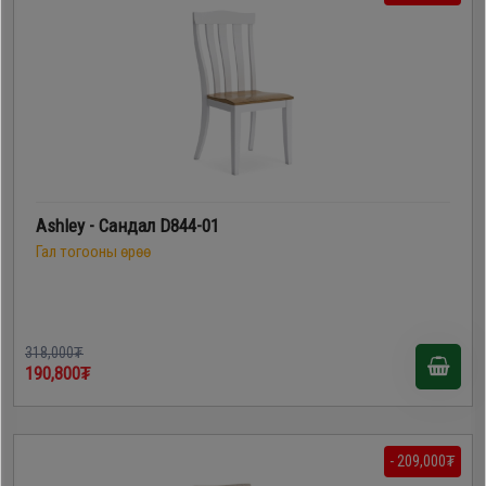
Дагалдах
хэрэгсэл
Ashley - Сандал D844-01
Гал тогооны өрөө
318,000₮
190,800₮
- 209,000₮