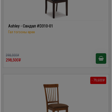
Ashley - Сандал #D310-01
Гал тогооны өрөө
398,000₮
298,500₮
- 79,600₮