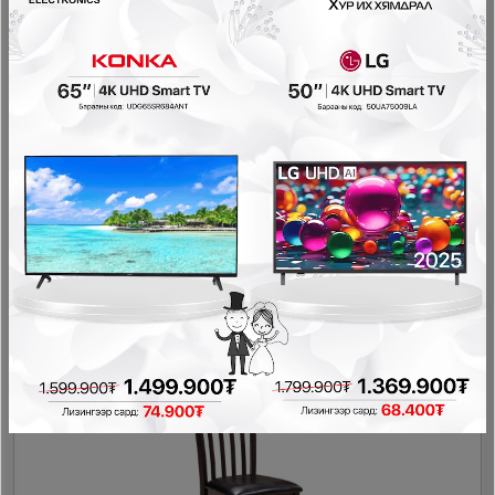
LINSY - Хоолны сандал LH217S2
Гал тогооны өрөө
458,000₮
274,800₮
- 99,500₮