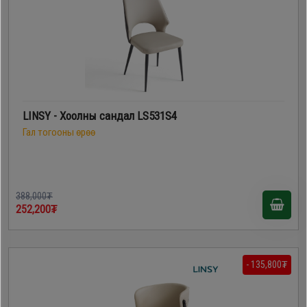
LINSY - Хоолны сандал LS531S4
Гал тогооны өрөө
388,000₮
252,200₮
- 135,800₮