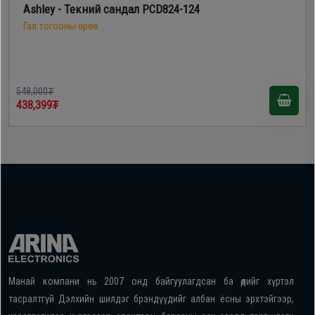
Ashley - Текний сандал PCD824-124
Гал тогооны өрөө
548,000₮
438,399₮
Манай компани нь 2007 онд байгуулагдсан ба өдийг хүртэл
тасралтгүй Дэлхийн шилдэг брэндүүдийг албан ёсны эрхтэйгээр,