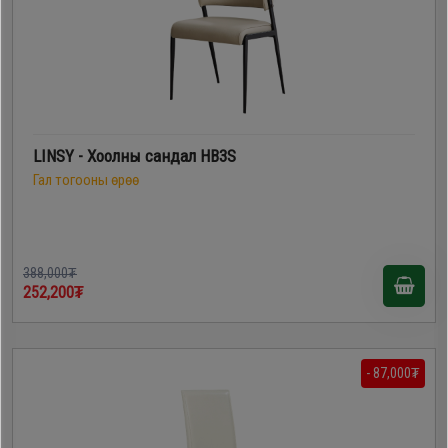
LINSY - Хоолны сандал HB3S
Гал тогооны өрөө
388,000₮
252,200₮
- 87,000₮