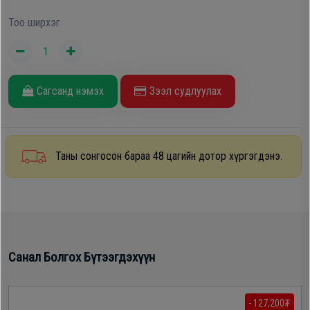
Oppo
Тоо ширхэг
Mi
Сагсанд нэмэх
Зээл судлуулах
Infinix
Huawei
Таны сонгосон бараа 48 цагийн дотор хүргэгдэнэ.
Tablet
Ухаалаг
Цаг
Санал Болгох Бүтээгдэхүүн
Чихэвч
- 127,200₮