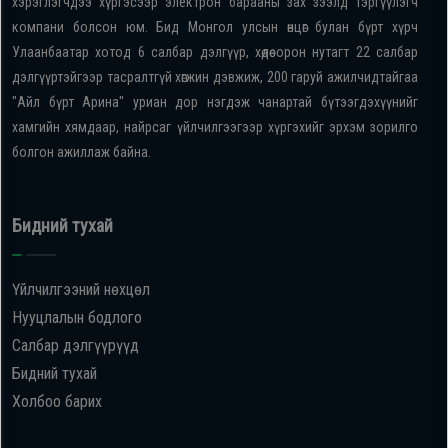
хэрэглэгчдээ хүргэсээр электрон барааны зах зээлд тэргүүлэгч
компани болсон юм. Бид Монгол улсын өнцөг булан бүрт хүрч
Улаанбаатар хотод 6 салбар дэлгүүр, хөдөө орон нутагт 22 салбар
дэлгүүртэйгээр тасралтгүй хөгжин дэвжиж, 200 гаруй ажилчидтайгаа
"Айл бүрт Арина" уриан дор нэгдэж чанартай бүтээгдэхүүнийг
хамгийн хямдаар, найрсаг үйлчилгээгээр хүргэхийг эрхэм зорилго
болгон ажиллаж байна.
Бидний тухай
Үйлчилгээний нөхцөл
Нууцлалын бодлого
Салбар дэлгүүрүүд
Бидний тухай
Холбоо барих