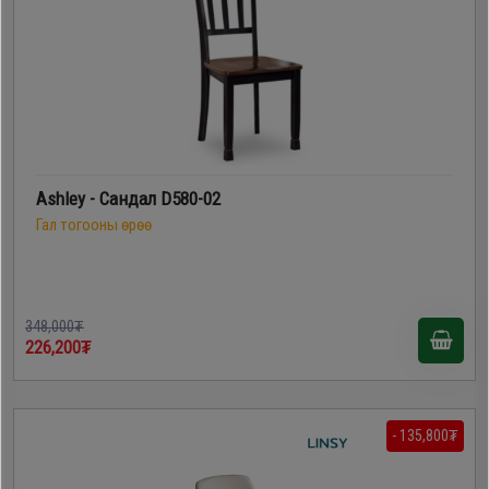
Ashley - Сандал D580-02
Гал тогооны өрөө
348,000₮
226,200₮
- 135,800₮