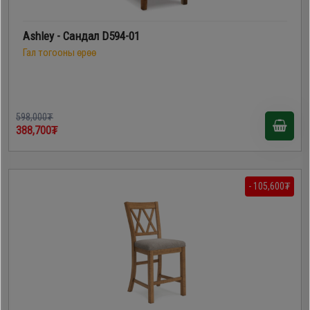
Ashley - Сандал D594-01
Гал тогооны өрөө
598,000₮
388,700₮
- 105,600₮