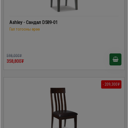
Ashley - Сандал D589-01
Гал тогооны өрөө
598,000₮
358,800₮
- 209,300₮