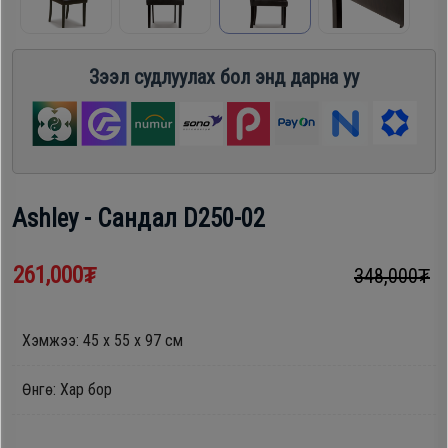
шүүгээ
Хөргөгч,
Хөлдөөгч
Зээл судлуулах бол энд дарна уу
Тавилга
Плитк,
Эйр
Шарах
кондишн
шүүгээ
Ashley - Сандал D250-02
ГАР
Тавилга
261,000₮
348,000₮
УТАС
Хэмжээ: 45 х 55 х 97 см
Эйр
Apple
кондишн
Өнгө: Хар бор
Samsung