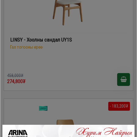
LINSY - Хоолны сандал UY1S
Гал тогооны өрөө
458,000₮
274,800₮
- 183,200₮