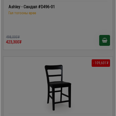
Ashley - Сандал #D496-01
Гал тогооны өрөө
498,000₮
423,300₮
- 109,601₮