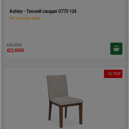
Ashley - Текний сандал D773-124
Гал тогооны өрөө
528,000₮
422,400₮
- 74,700₮