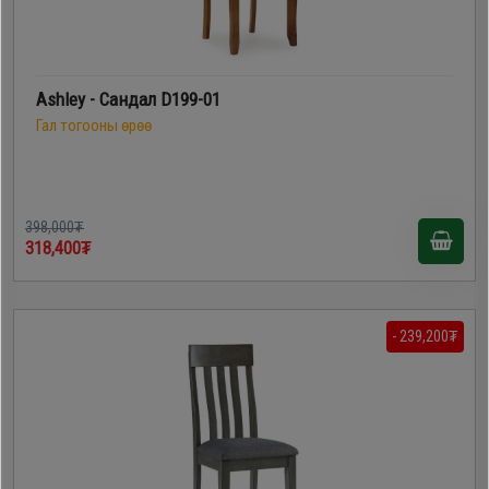
Ashley - Сандал D199-01
Гал тогооны өрөө
398,000₮
318,400₮
- 239,200₮