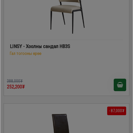
LINSY - Хоолны сандал HB3S
Гал тогооны өрөө
388,000₮
252,200₮
- 87,000₮