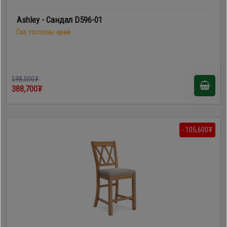
Ashley - Сандал D596-01
Гал тогооны өрөө
598,000₮
388,700₮
- 105,600₮