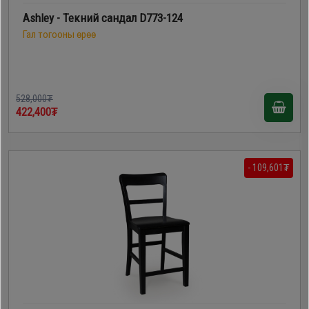
Ashley - Текний сандал D773-124
Гал тогооны өрөө
528,000₮
422,400₮
- 109,601₮