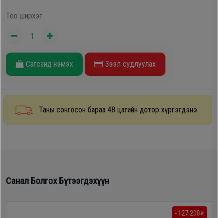
Oppo
Тоо ширхэг
Mi
Сагсанд нэмэх
Зээл судлуулах
Infinix
Huawei
Таны сонгосон бараа 48 цагийн дотор хүргэгдэнэ.
Tablet
Ухаалаг
Цаг
Санал Болгох Бүтээгдэхүүн
Чихэвч
- 127,200₮