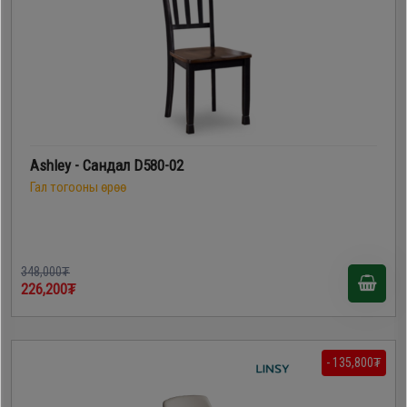
Ashley - Сандал D580-02
Гал тогооны өрөө
348,000₮
226,200₮
- 135,800₮