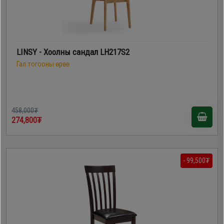
LINSY - Хоолны сандал LH217S2
Гал тогооны өрөө
458,000₮
274,800₮
- 99,500₮