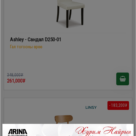
Ashley - Сандал D250-01
Гал тогооны өрөө
348,000₮
261,000₮
- 183,200₮