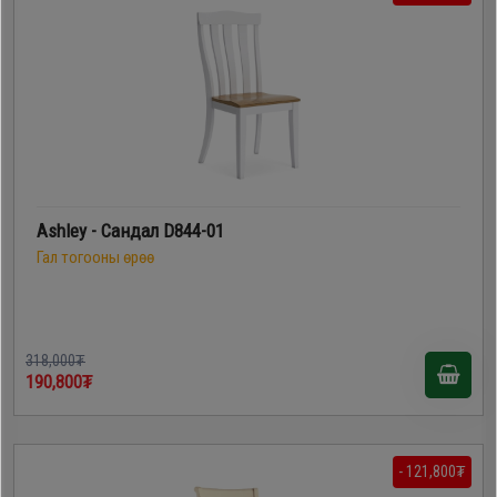
Дагалдах
хэрэгсэл
Ashley - Сандал D844-01
Гал тогооны өрөө
318,000₮
190,800₮
- 121,800₮