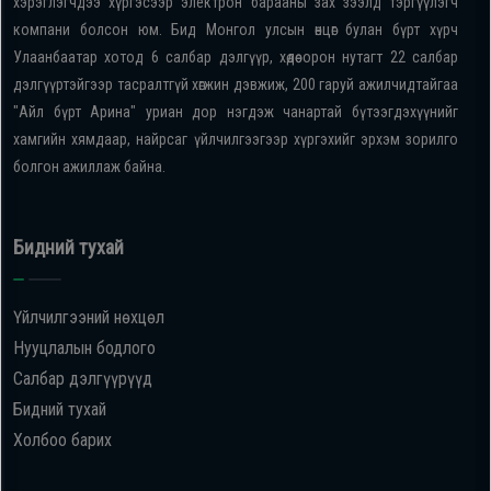
хэрэглэгчдээ хүргэсээр электрон барааны зах зээлд тэргүүлэгч
компани болсон юм. Бид Монгол улсын өнцөг булан бүрт хүрч
Улаанбаатар хотод 6 салбар дэлгүүр, хөдөө орон нутагт 22 салбар
дэлгүүртэйгээр тасралтгүй хөгжин дэвжиж, 200 гаруй ажилчидтайгаа
"Айл бүрт Арина" уриан дор нэгдэж чанартай бүтээгдэхүүнийг
хамгийн хямдаар, найрсаг үйлчилгээгээр хүргэхийг эрхэм зорилго
болгон ажиллаж байна.
Бидний тухай
Үйлчилгээний нөхцөл
Нууцлалын бодлого
Салбар дэлгүүрүүд
Бидний тухай
Холбоо барих