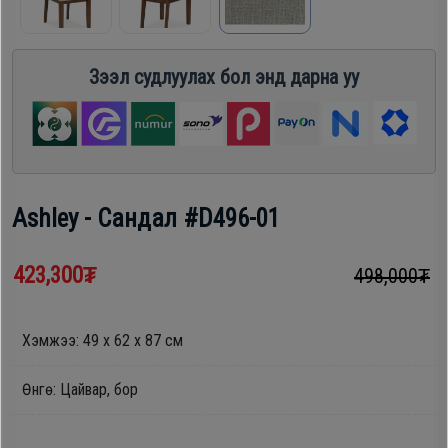
шүүгээ
Хөргөгч,
Хөлдөөгч
Зээл судлуулах бол энд дарна уу
Тавилга
Плитк,
Эйр
Шарах
кондишн
шүүгээ
Ashley - Сандал #D496-01
ГАР
Тавилга
423,300₮
498,000₮
УТАС
Хэмжээ: 49 х 62 х 87 см
Эйр
Apple
кондишн
Өнгө: Цайвар, бор
Samsung