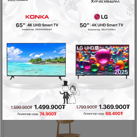
LINSY - Хоолны сандал UY1S
Гал тогооны өрөө
458,000₮
274,800₮
- 183,200₮