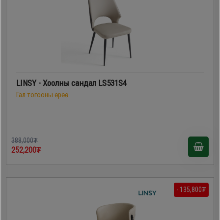
LINSY - Хоолны сандал LS531S4
Гал тогооны өрөө
388,000₮
252,200₮
- 135,800₮