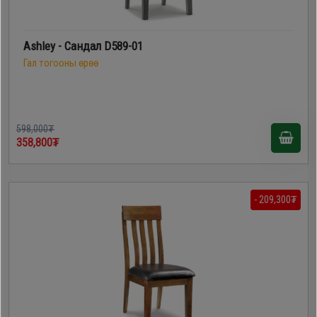
Ashley - Сандал D589-01
Гал тогооны өрөө
598,000₮
358,800₮
- 209,300₮