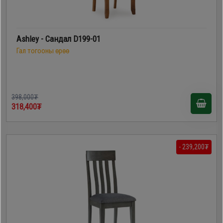
Ashley - Сандал D199-01
Гал тогооны өрөө
398,000₮
318,400₮
- 239,200₮