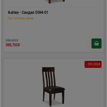
Ashley - Сандал D594-01
Гал тогооны өрөө
598,000₮
388,700₮
- 209,300₮