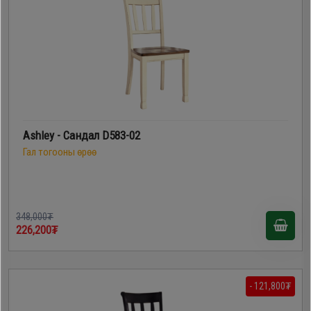
Ashley - Сандал D583-02
Гал тогооны өрөө
348,000₮
226,200₮
- 121,800₮