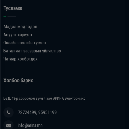
Тусламж
Мэдээ мэдээдэл
Асуулт хариулт
Онлайн зээлийн хүсэлт
Баталгаат засварын үйлчилгээ
Чатаар холбогдох
Холбоо барих
БЗД, 13-р хороолол зүүн 4 зам АРИНА Электроникс
72724499, 95951199
info@arina.mn