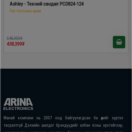
Ashley - Текний сандал PCD824-124
Гал тогооны өрөө
548,000₮
438,399₮
Манай компани нь 2007 онд байгуулагдсан ба өдийг хүртэл
тасралтгүй Дэлхийн шилдэг брэндүүдийг албан ёсны эрхтэйгээр,