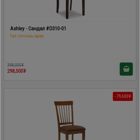
Ashley - Сандал #D310-01
Гал тогооны өрөө
398,000₮
298,500₮
- 79,600₮