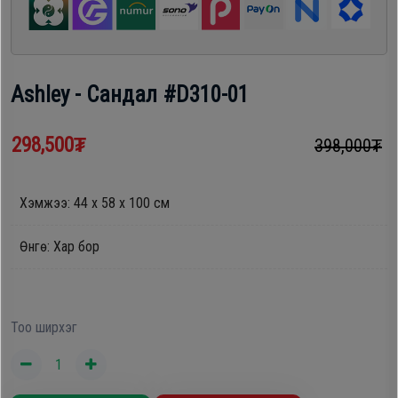
шүүгээ
Хөргөгч,
Хөлдөөгч
Тавилга
Ashley - Сандал #D310-01
Плитк,
Эйр
Шарах
298,500₮
398,000₮
кондишн
шүүгээ
Хэмжээ: 44 х 58 х 100 см
ГАР
Тавилга
УТАС
Өнгө: Хар бор
Эйр
Apple
Тоо ширхэг
кондишн
Samsung