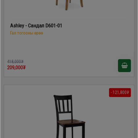
Ashley - Сандал D601-01
Гал тогооны өрөө
418,000₮
209,000₮
- 121,800₮