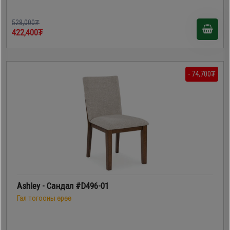
528,000₮
422,400₮
- 74,700₮
Ashley - Сандал #D496-01
Гал тогооны өрөө