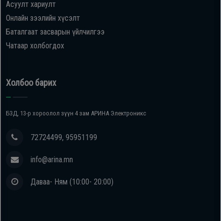
Асуулт хариулт
Онлайн зээлийн хүсэлт
Баталгаат засварын үйлчилгээ
Чатаар холбогдох
Холбоо барих
БЗД, 13-р хороолол зүүн 4 зам АРИНА Электроникс
72724499, 95951199
info@arina.mn
Даваа- Ням (10:00- 20:00)