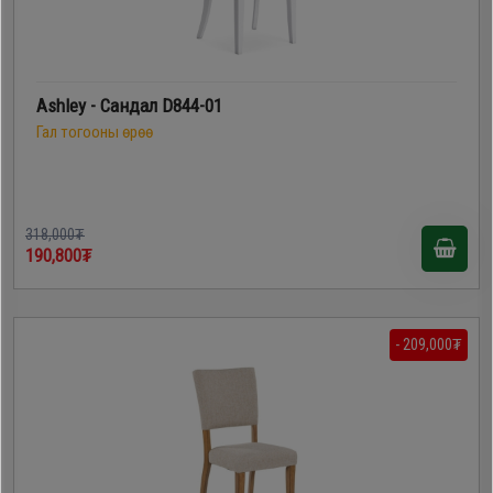
Дагалдах
хэрэгсэл
Ashley - Сандал D844-01
Гал тогооны өрөө
318,000₮
190,800₮
- 209,000₮