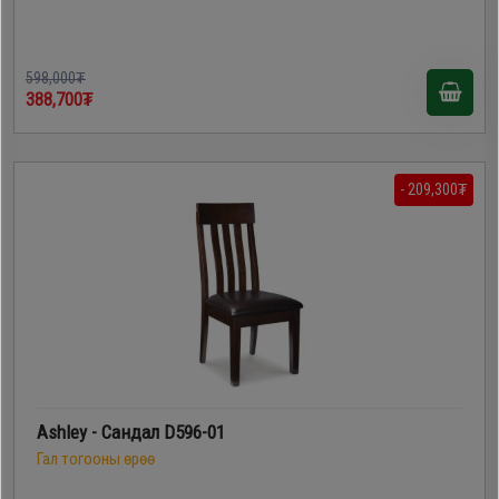
598,000₮
388,700₮
- 209,300₮
Ashley - Сандал D596-01
Гал тогооны өрөө