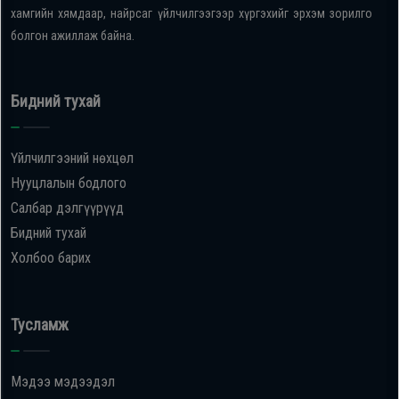
хамгийн хямдаар, найрсаг үйлчилгээгээр хүргэхийг эрхэм зорилго
болгон ажиллаж байна.
Бидний тухай
Үйлчилгээний нөхцөл
Нууцлалын бодлого
Салбар дэлгүүрүүд
Бидний тухай
Холбоо барих
Тусламж
Мэдээ мэдээдэл