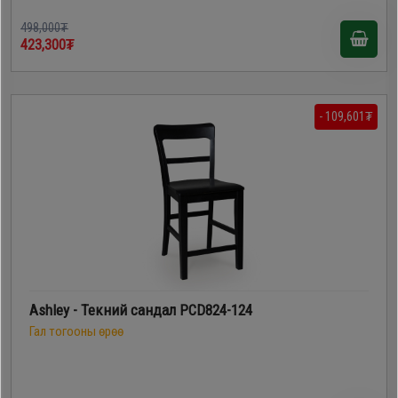
498,000₮
423,300₮
- 109,601₮
Ashley - Текний сандал PCD824-124
Гал тогооны өрөө