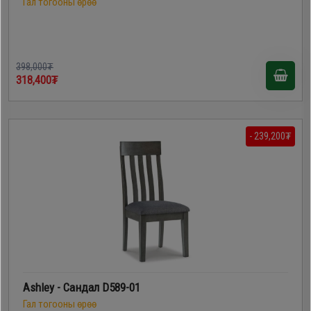
Гал тогооны өрөө
398,000₮
318,400₮
- 239,200₮
Ashley - Сандал D589-01
Гал тогооны өрөө