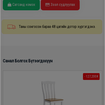
Сагсанд нэмэх
Зээл судлуулах
Oppo
Mi
Таны сонгосон бараа 48 цагийн дотор хүргэгдэнэ.
Infinix
Huawei
Санал Болгох Бүтээгдэхүүн
Tablet
Ухаалаг
- 127,200₮
Цаг
Чихэвч