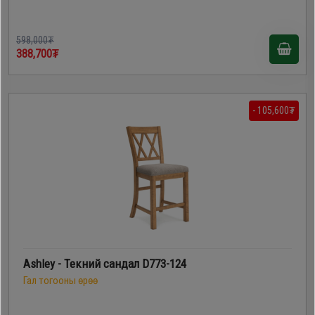
598,000₮
388,700₮
- 105,600₮
Ashley - Текний сандал D773-124
Гал тогооны өрөө