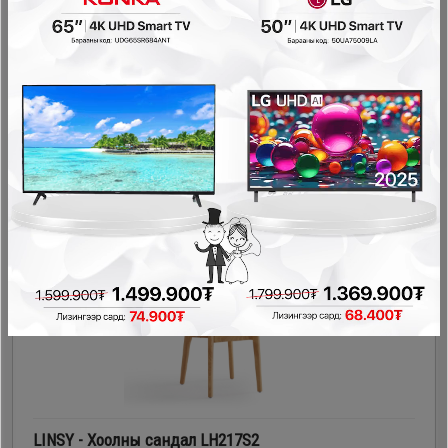
LINSY - Хоолны сандал UY1S
Гал тогооны өрөө
458,000₮
274,800₮
- 183,200₮
LINSY - Хоолны сандал LH217S2