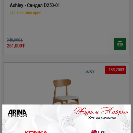
Ashley - Сандал D250-01
Гал тогооны өрөө
348,000₮
261,000₮
- 183,200₮