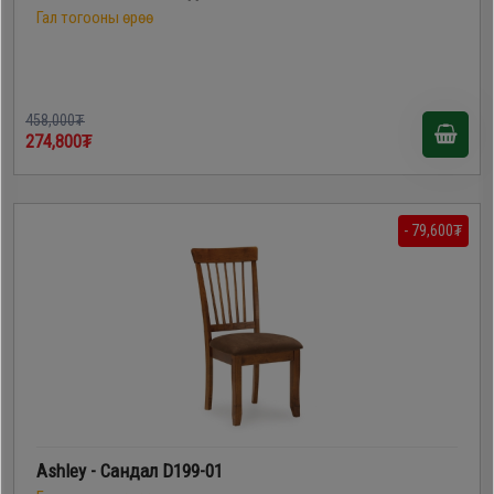
Гал тогооны өрөө
458,000₮
274,800₮
- 79,600₮
Ashley - Сандал D199-01