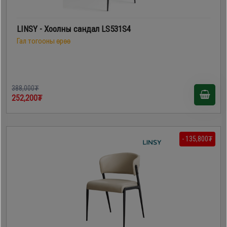
LINSY - Хоолны сандал LS531S4
Гал тогооны өрөө
388,000₮
252,200₮
- 135,800₮