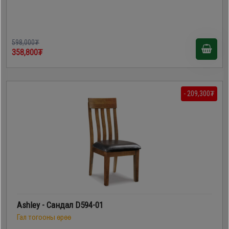
598,000₮
358,800₮
- 209,300₮
Ashley - Сандал D594-01
Гал тогооны өрөө