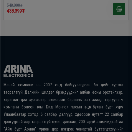
548,000₮
438,399₮
Манай компани нь 2007 онд байгуулагдсан ба өдийг хүртэл
тасралтгүй Дэлхийн шилдэг брэндүүдийг албан ёсны эрхтэйгээр,
хэрэглэгчдээ хүргэсээр электрон барааны зах зээлд тэргүүлэгч
компани болсон юм. Бид Монгол улсын өнцөг булан бүрт хүрч
Улаанбаатар хотод 6 салбар дэлгүүр, хөдөө орон нутагт 22 салбар
дэлгүүртэйгээр тасралтгүй хөгжин дэвжиж, 200 гаруй ажилчидтайгаа
"Айл бүрт Арина" уриан дор нэгдэж чанартай бүтээгдэхүүнийг