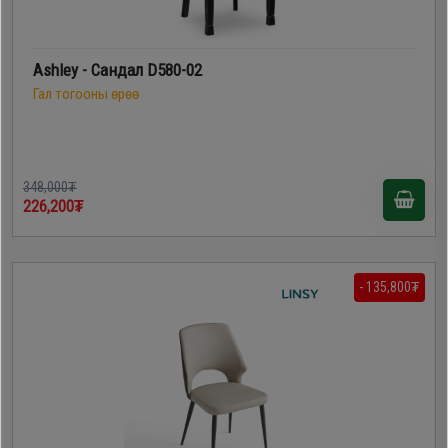
Ashley - Сандал D580-02
Гал тогооны өрөө
348,000₮
226,200₮
- 135,800₮