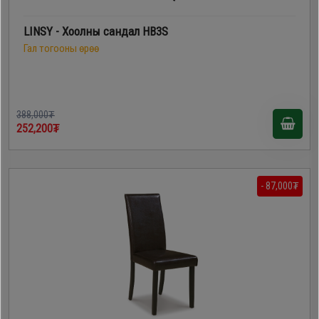
LINSY - Хоолны сандал HB3S
Гал тогооны өрөө
388,000₮
252,200₮
- 87,000₮