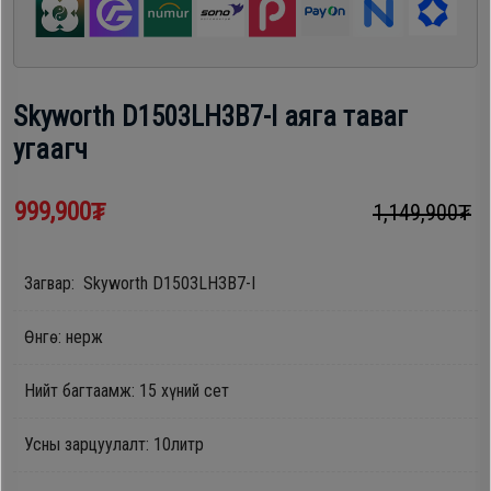
шүүгээ
Хөргөгч,
Хөлдөөгч
Тавилга
Skyworth D1503LH3B7-I аяга таваг
Плитк,
угаагч
Эйр
Шарах
кондишн
шүүгээ
999,900₮
1,149,900₮
ГАР
Загвар: Skyworth D1503LH3B7-I
Тавилга
УТАС
Өнгө: нерж
Эйр
Нийт багтаамж: 15 хүний сет
Apple
кондишн
Усны зарцуулалт: 10литр
Samsung