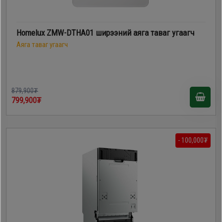
Homelux ZMW-DTHA01 ширээний аяга таваг угаагч
Аяга таваг угаагч
879,900₮
799,900₮
- 100,000₮