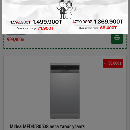
Finlux DW60FS15 аяга таваг угаагч
Аяга таваг угаагч
1,349,900₮
999,900₮
- 150,000₮
Midea MFD45S050S аяга таваг угаагч