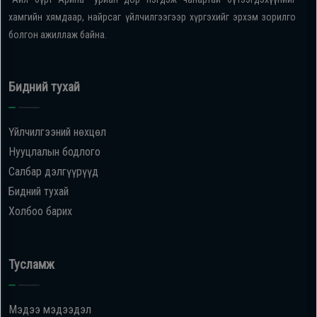
хамгийн хямдаар, найрсаг үйлчилгээгээр хүргэхийг эрхэм зорилго
болгон ажиллаж байна.
Бидний тухай
Үйлчилгээний нөхцөл
Нууцлалын бодлого
Салбар дэлгүүрүүд
Бидний тухай
Холбоо барих
Тусламж
Мэдээ мэдээдэл