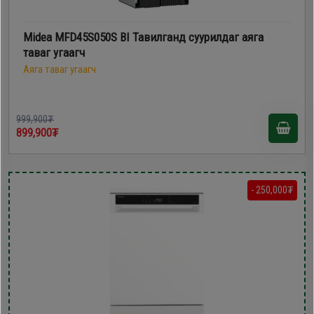
Midea MFD45S050S BI Тавилганд суурилдаг аяга
таваг угаагч
Аяга таваг угаагч
999,900₮
899,900₮
- 250,000₮