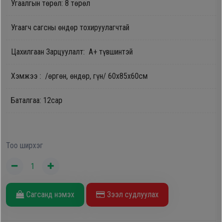
Угаалгын төрөл: 8 төрөл
Oppo
Угаагч сагсны өндөр тохируулагчтай
Mi
Цахилгаан Зарцуулалт: A+ түвшинтэй
Infinix
Хэмжээ : /өргөн, өндөр, гүн/ 60х85х60см
Баталгаа: 12сар
Huawei
Tablet
Тоо ширхэг
Ухаалаг
Цаг
Сагсанд нэмэх
Зээл судлуулах
Чихэвч