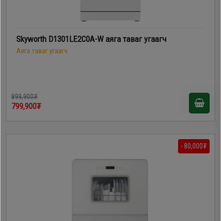
Skyworth D1301LE2C0A-W аяга таваг угаагч
Аяга таваг угаагч
899,900₮
799,900₮
- 80,000₮