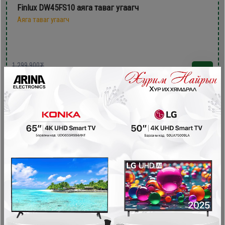
Finlux DW45FS10 аяга таваг угаагч
Аяга таваг угаагч
1,299,900₮
999,900₮
- 350,000₮