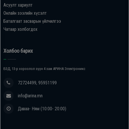
Асуулт хариулт
Онлайн зээлийн хүсэлт
Баталгаат засварын үйлчилгээ
Чатаар холбогдох
Холбоо барих
БЗД, 13-р хороолол зүүн 4 зам АРИНА Электроникс
72724499, 95951199
info@arina.mn
Даваа- Ням (10:00- 20:00)