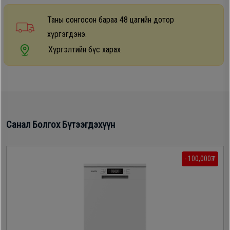
Дагалдах
Таны сонгосон бараа 48 цагийн дотор
хэрэгсэл
хүргэгдэнэ.
Хүргэлтийн бүс харах
Санал Болгох Бүтээгдэхүүн
- 100,000₮