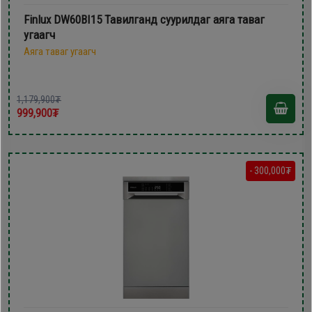
Finlux DW60BI15 Тавилганд суурилдаг аяга таваг
угаагч
Аяга таваг угаагч
1,179,900₮
999,900₮
- 300,000₮