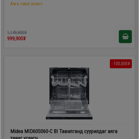
Аяга таваг угаагч
1,149,900₮
999,900₮
- 100,000₮
Midea MID60S060-C BI Тавилганд суурилдаг аяга
таваг угаагч