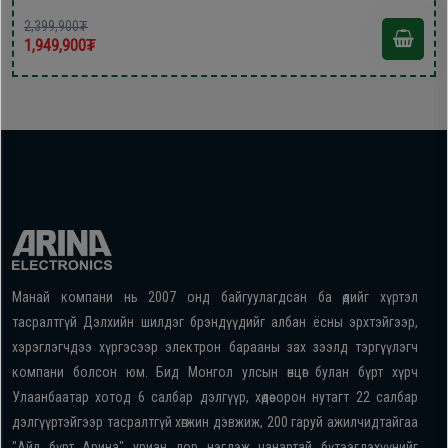
2,399,900₮
1,949,900₮
Манай компани нь 2007 онд байгуулагдсан ба өдийг хүртэл
тасралтгүй Дэлхийн шилдэг брэндүүдийг албан ёсны эрхтэйгээр,
хэрэглэгчдээ хүргэсээр электрон барааны зах зээлд тэргүүлэгч
компани болсон юм. Бид Монгол улсын өнцөг булан бүрт хүрч
Улаанбаатар хотод 6 салбар дэлгүүр, хөдөө орон нутагт 22 салбар
дэлгүүртэйгээр тасралтгүй хөгжин дэвжиж, 200 гаруй ажилчидтайгаа
"Айл бүрт Арина" уриан дор нэгдэж чанартай бүтээгдэхүүнийг