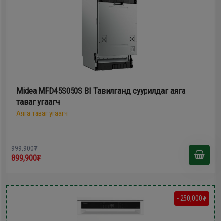
Midea MFD45S050S BI Тавилганд суурилдаг аяга
таваг угаагч
Аяга таваг угаагч
999,900₮
899,900₮
- 250,000₮