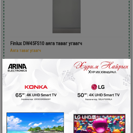
Finlux DW45FS10 аяга таваг угаагч
Аяга таваг угаагч
1,299,900₮
999,900₮
- 150,000₮