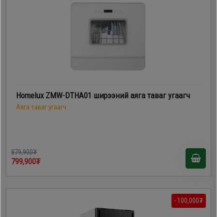
Homelux ZMW-DTHA01 ширээний аяга таваг угаагч
Аяга таваг угаагч
879,900₮
799,900₮
- 100,000₮