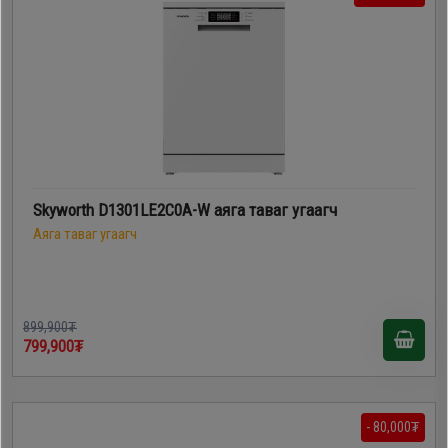
Skyworth D1301LE2C0A-W аяга таваг угаагч
Аяга таваг угаагч
899,900₮
799,900₮
- 80,000₮