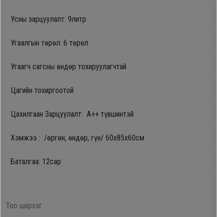
Oppo
Усны зарцуулалт: 9литр
Угаалгын төрөл: 6 төрөл
Mi
Угаагч сагсны өндөр тохируулагчтай
Infinix
Цагийн тохиргоотой
Huawei
Цахилгаан Зарцуулалт: A++ түвшинтэй
Tablet
Хэмжээ : /өргөн, өндөр, гүн/ 60х85х60см
Ухаалаг
Баталгаа: 12сар
Цаг
Чихэвч
Тоо ширхэг