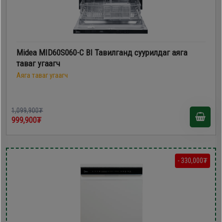
Midea MID60S060-C BI Тавилганд суурилдаг аяга
таваг угаагч
Аяга таваг угаагч
1,099,900₮
999,900₮
- 330,000₮