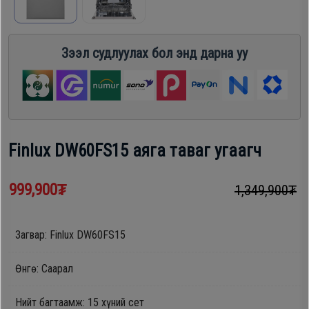
шүүгээ
Хөргөгч,
Хөлдөөгч
Зээл судлуулах бол энд дарна уу
Тавилга
Плитк,
Эйр
Шарах
кондишн
шүүгээ
Finlux DW60FS15 аяга таваг угаагч
ГАР
Тавилга
999,900₮
1,349,900₮
УТАС
Загвар: Finlux DW60FS15
Эйр
Apple
кондишн
Өнгө: Саарал
Samsung
Нийт багтаамж: 15 хүний сет