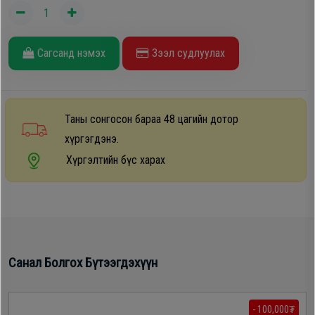
Дагалдах
хэрэгсэл
Сагсанд нэмэх
Зээл судлуулах
Таны сонгосон бараа 48 цагийн дотор
хүргэгдэнэ.
Хүргэлтийн бүс харах
Санал Болгох Бүтээгдэхүүн
- 100,000₮