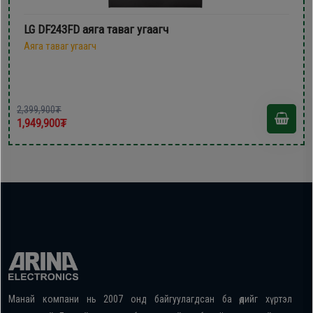
LG DF243FD аяга таваг угаагч
Аяга таваг угаагч
2,399,900₮
1,949,900₮
Манай компани нь 2007 онд байгуулагдсан ба өдийг хүртэл