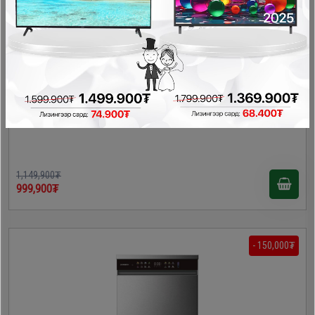
Midea MFD45S050S аяга таваг угаагч
Аяга таваг угаагч
1,149,900₮
999,900₮
- 150,000₮