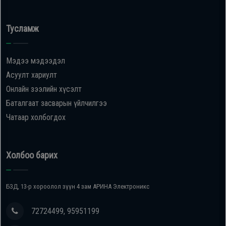
Тусламж
Мэдээ мэдээдэл
Асуулт хариулт
Онлайн зээлийн хүсэлт
Баталгаат засварын үйлчилгээ
Чатаар холбогдох
Холбоо барих
БЗД, 13-р хороолол зүүн 4 зам АРИНА Электроникс
72724499, 95951199