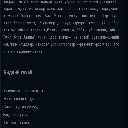
тасралтгүй Дэлхийн шилдэг брэндүүдийг албан ёсны эрхтэйгээр,
хэрэглэгчдээ хүргэсээр электрон барааны зах зээлд тэргүүлэгч
компани болсон юм. Бид Монгол улсын өнцөг булан бүрт хүрч
Улаанбаатар хотод 6 салбар дэлгүүр, хөдөө орон нутагт 22 салбар
дэлгүүртэйгээр тасралтгүй хөгжин дэвжиж, 200 гаруй ажилчидтайгаа
"Айл бүрт Арина" уриан дор нэгдэж чанартай бүтээгдэхүүнийг
хамгийн хямдаар, найрсаг үйлчилгээгээр хүргэхийг эрхэм зорилго
болгон ажиллаж байна.
Бидний тухай
Үйлчилгээний нөхцөл
Нууцлалын бодлого
Салбар дэлгүүрүүд
Бидний тухай
Холбоо барих