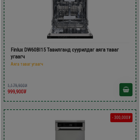
Finlux DW60BI15 Тавилганд суурилдаг аяга таваг
угаагч
Аяга таваг угаагч
1,179,900₮
999,900₮
- 300,000₮