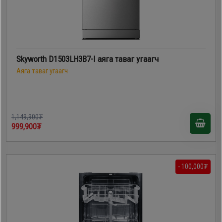
Skyworth D1503LH3B7-I аяга таваг угаагч
Аяга таваг угаагч
1,149,900₮
999,900₮
- 100,000₮