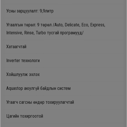
Oppo
Усны зарцуулалт: 9,9литр
Угаалгын төрөл: 9 төрөл /Auto, Delicate, Eco, Express,
Mi
Intensive, Rinse, Turbo тусгай програмууд/
Infinix
Хатаагчтай
Huawei
Inverter технологи
Хойшлуулж эхлэх
Tablet
Aquastop аюулгүй байдлын систем
Ухаалаг
Цаг
Угаагч сагсны өндөр тохируулагчтай
Чихэвч
Цагийн тохиргоотой