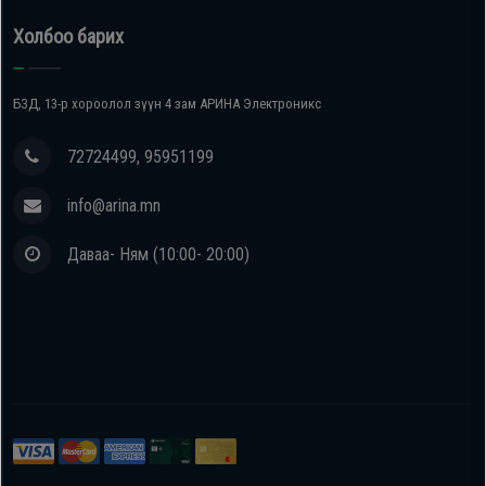
Холбоо барих
БЗД, 13-р хороолол зүүн 4 зам АРИНА Электроникс
72724499, 95951199
info@arina.mn
Даваа- Ням (10:00- 20:00)