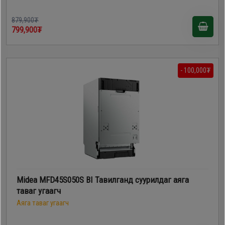
879,900₮
799,900₮
- 100,000₮
Midea MFD45S050S BI Тавилганд суурилдаг аяга
таваг угаагч
Аяга таваг угаагч