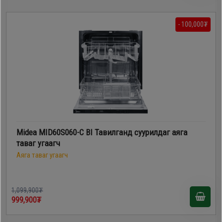
- 100,000₮
Midea MID60S060-C BI Тавилганд суурилдаг аяга
таваг угаагч
Аяга таваг угаагч
1,099,900₮
999,900₮