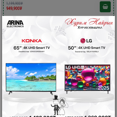
1,199,900₮
949,900₮
- 180,000₮
Finlux DW60BI15 Тавилганд суурилдаг аяга таваг
угаагч
Аяга таваг угаагч
1,179,900₮