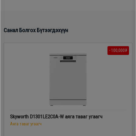
Санал Болгох Бүтээгдэхүүн
- 100,000₮
Skyworth D1301LE2C0A-W аяга таваг угаагч
Аяга таваг угаагч