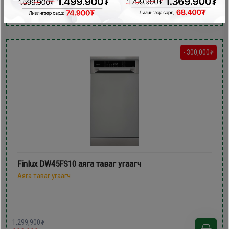
999,900₮
- 300,000₮
Finlux DW45FS10 аяга таваг угаагч
Аяга таваг угаагч
1,299,900₮