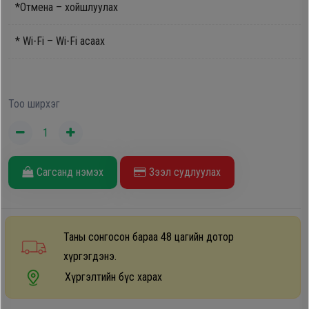
*Отмена – хойшлуулах
* Wi-Fi – Wi-Fi асаах
Тоо ширхэг
Сагсанд нэмэх
Зээл судлуулах
Таны сонгосон бараа 48 цагийн дотор
хүргэгдэнэ.
Хүргэлтийн бүс харах