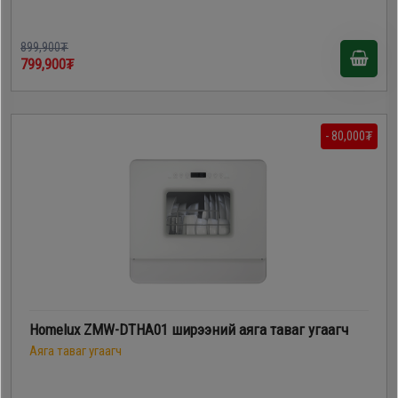
899,900₮
799,900₮
- 80,000₮
Homelux ZMW-DTHA01 ширээний аяга таваг угаагч
Аяга таваг угаагч