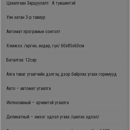
Цахилгаан Зарцуулалт: A түвшинтэй
Дагалдах
хэрэгсэл
Уян хатан 3-р тавиур
Автомат програмын сонголт
Хэмжээ: /өргөн, өндөр, гүн/ 60х85х60см
Баталгаа: 12сар
Аяга таваг угаагчийн дэлгэц дээр байрлах угаах горимууд
Авто – автомат угаалга
Интенсивный – эрчимтэй угаалга
Деликатный – эмзэг эдлэл угаах /шилэн эдлэл/