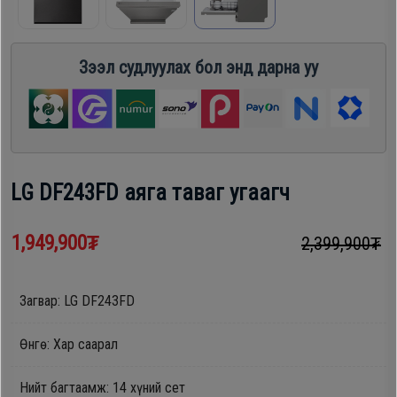
шүүгээ
Хөргөгч,
Хөлдөөгч
Зээл судлуулах бол энд дарна уу
Тавилга
Плитк,
Эйр
Шарах
кондишн
шүүгээ
LG DF243FD аяга таваг угаагч
ГАР
Тавилга
1,949,900₮
2,399,900₮
УТАС
Загвар: LG DF243FD
Эйр
Apple
кондишн
Өнгө: Хар саарал
Samsung
Нийт багтаамж: 14 хүний сет