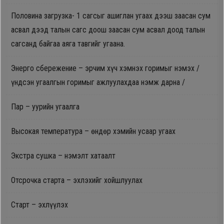
Половина загрузка- 1 сагсыг ашиглан угаах дээш заасан сум
асвал дээд талын сагс доош заасан сум асвал доод талын
сагсанд байгаа аяга тавгийг угаана.
Энерго сбережение – эрчим хүч хэмнэх горимыг нэмэх /
үндсэн угаалгын горимыг ажлуулахдаа нэмж дарна /
Пар – уурийн угаалга
Высокая температура – өндөр хэмийн усаар угаах
Экстра сушка – нэмэлт хатаалт
Отсрочка старта – эхлэхийг хойшлуулах
Старт – эхлүүлэх