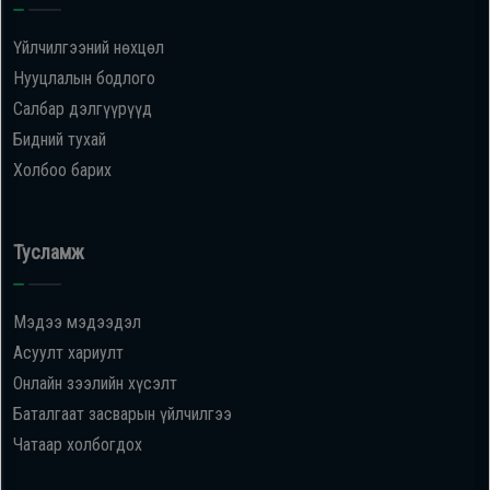
Үйлчилгээний нөхцөл
Нууцлалын бодлого
Салбар дэлгүүрүүд
Бидний тухай
Холбоо барих
Тусламж
Мэдээ мэдээдэл
Асуулт хариулт
Онлайн зээлийн хүсэлт
Баталгаат засварын үйлчилгээ
Чатаар холбогдох