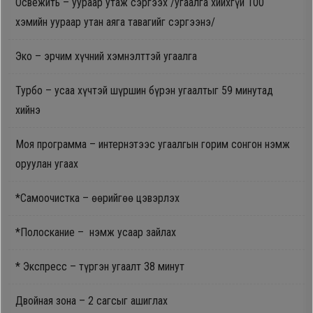
Освежить – уураар утаж сэргээх /угаалга хийхгүй 100
хэмийн уураар утан аяга тавагийг сэргээнэ/
Эко – эрчим хүчний хэмнэлттэй угаалга
Турбо – усаа хүчтэй шүршин бүрэн угаалтыг 59 минутад
хийнэ
Моя программа – интернэтээс угаалгын горим сонгон нэмж
оруулан угаах
*Самоочистка – өөрийгөө цэвэрлэх
*Полоскание – нэмж усаар зайлах
* Экспресс – түргэн угаалт 38 минут
Двойная зона – 2 сагсыг ашиглах