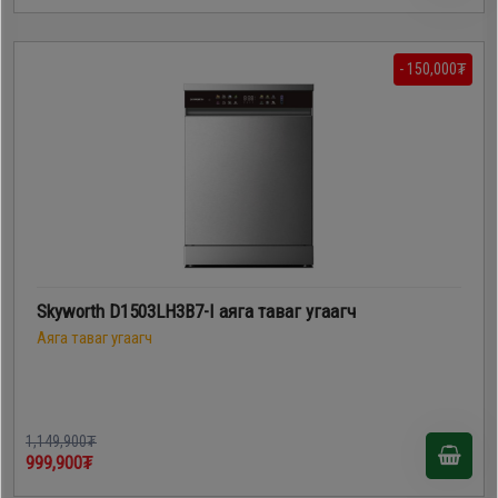
- 150,000₮
Skyworth D1503LH3B7-I аяга таваг угаагч
Аяга таваг угаагч
1,149,900₮
999,900₮