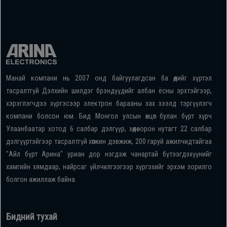
Манай компани нь 2007 онд байгуулагдсан ба өдийг хүртэл
тасралтгүй Дэлхийн шилдэг брэндүүдийг албан ёсны эрхтэйгээр,
хэрэглэгчдээ хүргэсээр электрон барааны зах зээлд тэргүүлэгч
компани болсон юм. Бид Монгол улсын өнцөг булан бүрт хүрч
Улаанбаатар хотод 6 салбар дэлгүүр, хөдөө орон нутагт 22 салбар
дэлгүүртэйгээр тасралтгүй хөгжин дэвжиж, 200 гаруй ажилчидтайгаа
"Айл бүрт Арина" уриан дор нэгдэж чанартай бүтээгдэхүүнийг
хамгийн хямдаар, найрсаг үйлчилгээгээр хүргэхийг эрхэм зорилго
болгон ажиллаж байна.
Бидний тухай