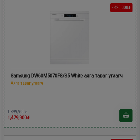
- 420,000₮
Samsung DW60M5070FS/S5 White аяга таваг угаагч
Аяга таваг угаагч
1,899,900₮
1,479,900₮