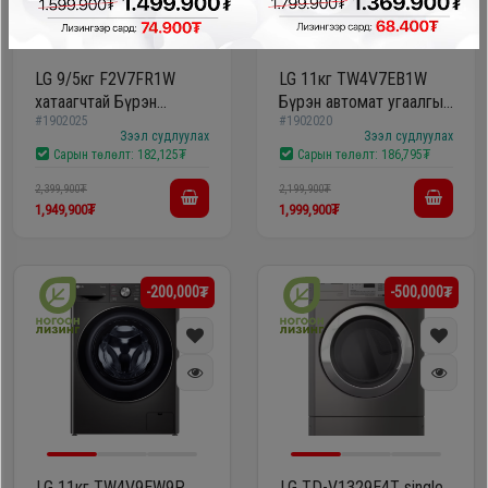
LG 9/5кг F2V7FR1W
LG 11кг TW4V7EB1W
хатаагчтай Бүрэн
Бүрэн автомат угаалгын
#1902025
#1902020
автомат угаалгын
машин
Зээл судлуулах
Зээл судлуулах
машин
Сарын төлөлт:
182,125₮
Сарын төлөлт:
186,795₮
2,399,900₮
2,199,900₮
1,949,900₮
1,999,900₮
-200,000₮
-500,000₮
LG 11кг TW4V9EW9P
LG TD-V1329E4T single