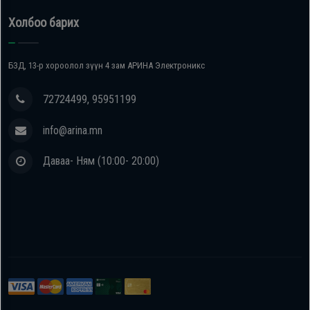
Холбоо барих
БЗД, 13-р хороолол зүүн 4 зам АРИНА Электроникс
72724499, 95951199
info@arina.mn
Даваа- Ням (10:00- 20:00)