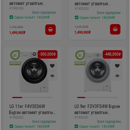
автомат угаалгын
автомат угаалгын
#1902006
машин
#1902033
машин
Зээл судлуулах
Зээл судлуулах
Сарын төлөлт:
140,094₮
Сарын төлөлт:
140,094₮
1,699,900₮
1,799,900₮
1,499,900₮
1,499,900₮
-300,000₮
-440,000₮
LG 11кг F4V3ES6W
LG 9кг F2V3FS4W Бүрэн
Бүрэн автомат угаалгын
автомат угаалгын
#1902023
#1902032
машин
машин
Зээл судлуулах
Зээл судлуулах
Сарын төлөлт:
140,094₮
Сарын төлөлт:
145,698₮