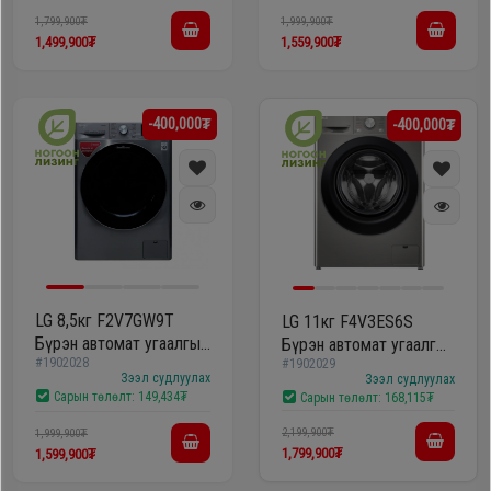
1,799,900₮
1,999,900₮
1,499,900₮
1,559,900₮
-400,000₮
-400,000₮
LG 8,5кг F2V7GW9T
LG 11кг F4V3ES6S
Бүрэн автомат угаалгын
Бүрэн автомат угаалгын
#1902028
машин
#1902029
машин
Зээл судлуулах
Зээл судлуулах
Сарын төлөлт:
149,434₮
Сарын төлөлт:
168,115₮
2,199,900₮
1,999,900₮
1,799,900₮
1,599,900₮