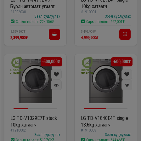
Бүрэн автомат угаалгын
10kg хатаагч
#1902030
#1910001
машин
Зээл судлуулах
Зээл судлуулах
Сарын төлөлт:
224,156₮
Сарын төлөлт:
467,001₮
2,599,900₮
5,499,900₮
2,399,900₮
4,999,900₮
-500,000₮
-600,000₮
LG TD-V1329E7T stack
LG TD-V1840E4T single
10kg хатаагч
13.6kg хатаагч
#1910002
#1910003
Зээл судлуулах
Зээл судлуулах
Сарын төлөлт:
513,702₮
Сарын төлөлт:
644,465₮