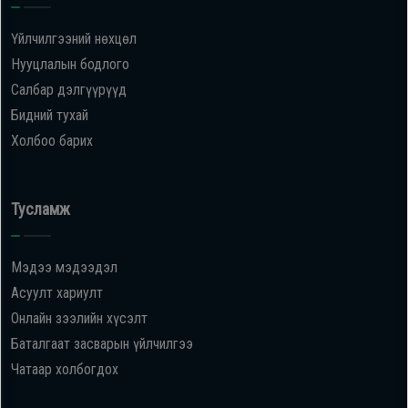
Үйлчилгээний нөхцөл
Нууцлалын бодлого
Салбар дэлгүүрүүд
Бидний тухай
Холбоо барих
Тусламж
Мэдээ мэдээдэл
Асуулт хариулт
Онлайн зээлийн хүсэлт
Баталгаат засварын үйлчилгээ
Чатаар холбогдох