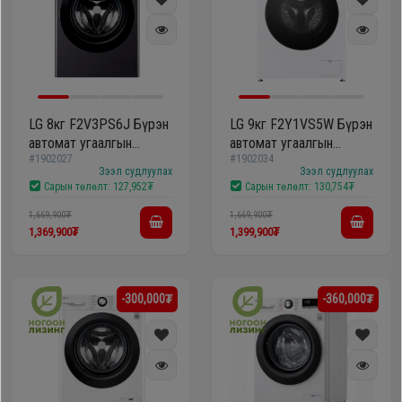
Oppo
Mi
LG 8кг F2V3PS6J Бүрэн
LG 9кг F2Y1VS5W Бүрэн
Infinix
автомат угаалгын
автомат угаалгын
#1902027
#1902034
машин
машин
Зээл судлуулах
Зээл судлуулах
Huawei
Сарын төлөлт:
127,952₮
Сарын төлөлт:
130,754₮
1,669,900₮
1,669,900₮
1,369,900₮
1,399,900₮
Tablet
Ухаалаг
-300,000₮
-360,000₮
Цаг
Чихэвч