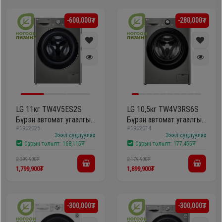
-600,000₮
-280,000₮
LG 11кг TW4V5ES2S
LG 10,5кг TW4V3RS6S
Бүрэн автомат угаалгын
Бүрэн автомат угаалгын
#1902026
#1902014
машин
машин
Зээл судлуулах
Зээл судлуулах
Сарын төлөлт:
168,115₮
Сарын төлөлт:
177,455₮
2,399,900₮
2,179,900₮
1,799,900₮
1,899,900₮
-300,000₮
-300,000₮