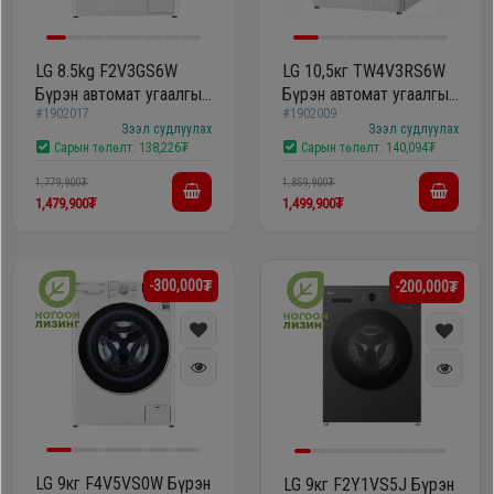
Дагалдах
хэрэгсэл
LG 8.5kg F2V3GS6W
LG 10,5кг TW4V3RS6W
Бүрэн автомат угаалгын
Бүрэн автомат угаалгын
#1902017
#1902009
машин
машин
Зээл судлуулах
Зээл судлуулах
Сарын төлөлт:
138,226₮
Сарын төлөлт:
140,094₮
1,779,900₮
1,859,900₮
1,479,900₮
1,499,900₮
-300,000₮
-200,000₮
LG 9кг F4V5VS0W Бүрэн
LG 9кг F2Y1VS5J Бүрэн