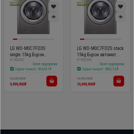
LG WD-M0C7FD3S
LG WD-M0C7FD2S stack
single 15kg Бүрэн
15kg Бүрэн автомат
#1902037
#1902038
автомат угаалгын
угаалгын машин
Зээл судлуулах
Зээл судлуулах
машин
Сарын төлөлт:
934,011₮
Сарын төлөлт:
980,712₮
10,599,900₮
10,999,900₮
9,999,900₮
10,499,900₮