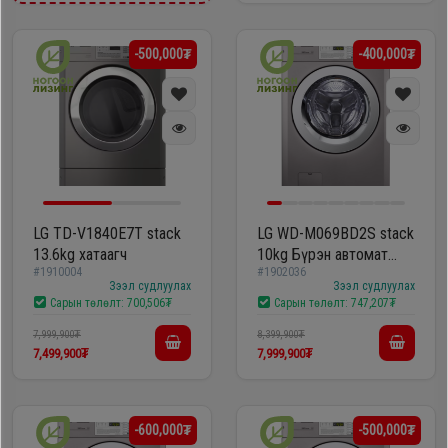
-500,000₮
-400,000₮
LG TD-V1840E7T stack
LG WD-M069BD2S stack
13.6kg хатаагч
10kg Бүрэн автомат
#1910004
#1902036
угаалгын машин
Зээл судлуулах
Зээл судлуулах
Сарын төлөлт:
700,506₮
Сарын төлөлт:
747,207₮
7,999,900₮
8,399,900₮
7,499,900₮
7,999,900₮
-600,000₮
-500,000₮