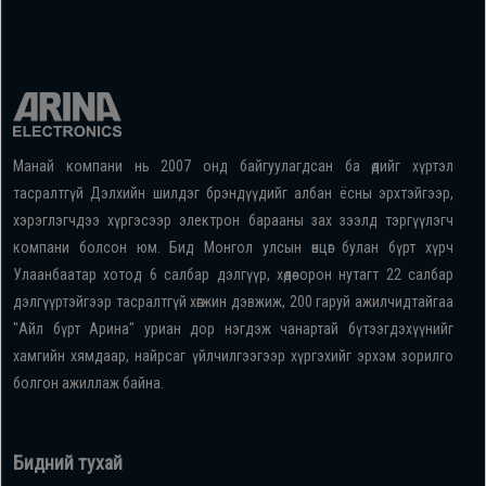
Манай компани нь 2007 онд байгуулагдсан ба өдийг хүртэл
тасралтгүй Дэлхийн шилдэг брэндүүдийг албан ёсны эрхтэйгээр,
хэрэглэгчдээ хүргэсээр электрон барааны зах зээлд тэргүүлэгч
компани болсон юм. Бид Монгол улсын өнцөг булан бүрт хүрч
Улаанбаатар хотод 6 салбар дэлгүүр, хөдөө орон нутагт 22 салбар
дэлгүүртэйгээр тасралтгүй хөгжин дэвжиж, 200 гаруй ажилчидтайгаа
"Айл бүрт Арина" уриан дор нэгдэж чанартай бүтээгдэхүүнийг
хамгийн хямдаар, найрсаг үйлчилгээгээр хүргэхийг эрхэм зорилго
болгон ажиллаж байна.
Бидний тухай