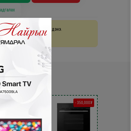
адгалах
раа 48 цагийн дотор хүргэгдэнэ.
арах
- 400,000₮
- 350,000₮