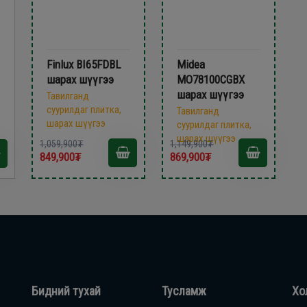
Finlux BI65FDBL
Midea
шарах шүүгээ
MO78100CGBX
шарах шүүгээ
Тавилганд
суурилдаг плитка,
Тавилганд
шарах шүүгээ
суурилдаг плитка,
шарах шүүгээ
1,059,900₮
1,149,900₮
849,900₮
869,900₮
Бидний тухай
Тусламж
Хо