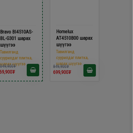
Homelux
Bravo BI4510AS-
AT4510B00 шарах
BL-G301 шарах
шүүгээ
шүүгээ
Тавилганд
Тавилганд
суурилдаг плитка,
суурилдаг плитка,
шарах шүүгээ
шарах шүүгээ
,049,900₮
849,900₮
69,900₮
699,900₮