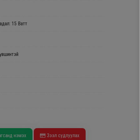
адал: 15 Ватт
түвшинтэй
агсанд нэмэх
Зээл судлуулах