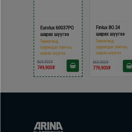
Finlux BO.24
Eurolux 60G37PO
шарах шүүгээ
шарах шүүгээ
Тавилганд
Тавилганд
суурилдаг плитка,
суурилдаг плитка,
шарах шүүгээ
шарах шүүгээ
869,900₮
869,900₮
749,900₮
779,900₮