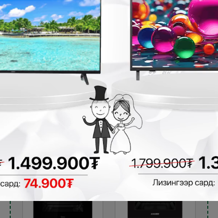
Bravo F70E3MR-
Eurolux 6505
C70-G2 шарах
шарах шүүгээ
шүүгээ
Тавилганд
суурилдаг плитка,
Тавилганд
шарах шүүгээ
суурилдаг плитка,
шарах шүүгээ
719,900₮
929,900₮
9
579,900₮
599,900₮
5
- 130,000₮
- 130,000₮
₮