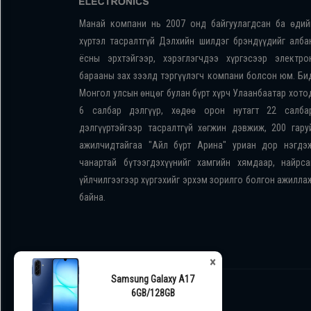
Манай компани нь 2007 онд байгуулагдсан ба өдий
хүртэл тасралтгүй Дэлхийн шилдэг брэндүүдийг алба
ёсны эрхтэйгээр, хэрэглэгчдээ хүргэсээр электро
барааны зах зээлд тэргүүлэгч компани болсон юм. Би
Монгол улсын өнцөг булан бүрт хүрч Улаанбаатар хото
6 салбар дэлгүүр, хөдөө орон нутагт 22 салба
дэлгүүртэйгээр тасралтгүй хөгжин дэвжиж, 200 гару
ажилчидтайгаа "Айл бүрт Арина" уриан дор нэгдэ
чанартай бүтээгдэхүүнийг хамгийн хямдаар, найрса
үйлчилгээгээр хүргэхийг эрхэм зорилго болгон ажилла
байна.
×
Samsung Galaxy A17
6GB/128GB