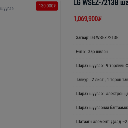
LG WSEZ-7213B ша
-130,000₮
1,069,900₮
Загвар: LG WSEZ7213B
Өнгө: Хар шилэн
Шарах шүүгээ: 9 төрлийн 
Тавиур: 2 лист , 1 торон та
Шарах шүүгээ: электрон ц
Шарах шүүгээний багтаамж
Шатаагч элемент: Дээд –2.