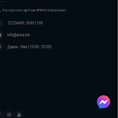
, 13-р хороолол зүүн 4 зам АРИНА Электроникс
72724499, 95951199
info@arina.mn
Даваа- Ням (10:00- 20:00)