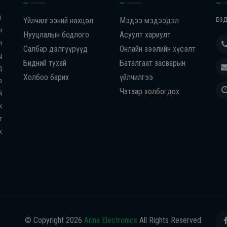
г
Үйлчилгээний нөхцөл
Мэдээ мэдээдэл
БЗД
н
Нууцлалын бодлого
Асуулт хариулт
н
Салбар дэлгүүрүүд
Онлайн зээлийн хүсэлт
д
Бидний тухай
Баталгаат засварын
д
Холбоо барих
үйлчилгээ
р
Чатаар холбогдох
й
ж
г
ж
© Copyright
2026
Arina Electronics
All Rights Reserved.