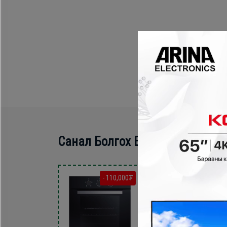
Санал Болгох Бүтээгдэхүүн
- 110,000₮
- 150,000