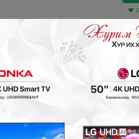
Х
Таны сонгосон ба
Хүргэлтийн бүс х
₮
- 140,000₮
- 330,000₮