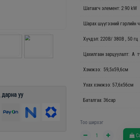
Шатаагч элемент: 2.90 kW
Шарах шүүгээний гэрлийн ч
Хүчдэл: 220В/ 380В , 50 гц
Цахилгаан зарцуулалт: А 
Хэмжээ: 59,5х59,6см
Ухах хэмжээ: 57,6х56см
 дарна уу
Баталгаа: 36сар
Тоо ширхэг
С