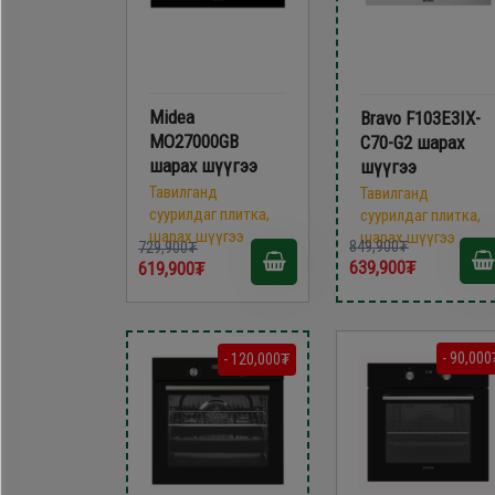
Midea
Bravo F103E3IX-
MO27000GB
C70-G2 шарах
шарах шүүгээ
шүүгээ
Тавилганд
Тавилганд
суурилдаг плитка,
суурилдаг плитка,
шарах шүүгээ
шарах шүүгээ
849,900₮
729,900₮
639,900₮
619,900₮
- 90,000
- 120,000₮