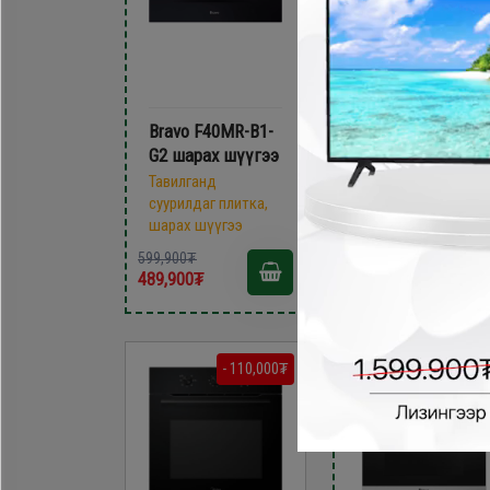
Bravo F40MR-B1-
Bravo F76E3IX-
G2 шарах шүүгээ
C70-G201 шарах
шүүгээ
Тавилганд
суурилдаг плитка,
Тавилганд
шарах шүүгээ
суурилдаг плитка,
шарах шүүгээ
599,900₮
699,900₮
489,900₮
549,900₮
- 110,000₮
- 210,000