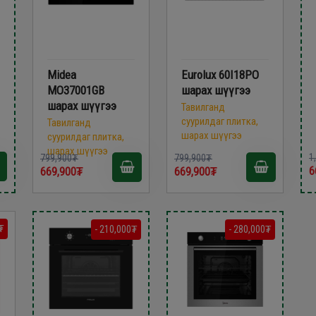
Midea
Eurolux 60I18PO
MO37001GB
шарах шүүгээ
шарах шүүгээ
Тавилганд
суурилдаг плитка,
Тавилганд
шарах шүүгээ
суурилдаг плитка,
шарах шүүгээ
1
799,900₮
799,900₮
6
669,900₮
669,900₮
₮
- 210,000₮
- 280,000₮