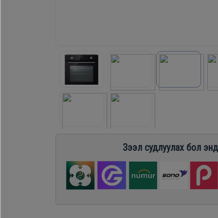
Хөргөгч,
Хөлдөөгч
Плитк,
Шарах
шүүгээ
Тавилга
Зээл судлуулах бол энд
Эйр
кондишн