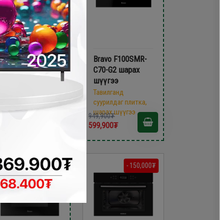
Kent FBO-
Bravo F100SMR-
VBB6258 шарах
C70-G2 шарах
шүүгээ
шүүгээ
Тавилганд
Тавилганд
суурилдаг плитка,
суурилдаг плитка,
шарах шүүгээ
шарах шүүгээ
99,900₮
949,900₮
99,900₮
599,900₮
- 150,000₮
- 380,000₮