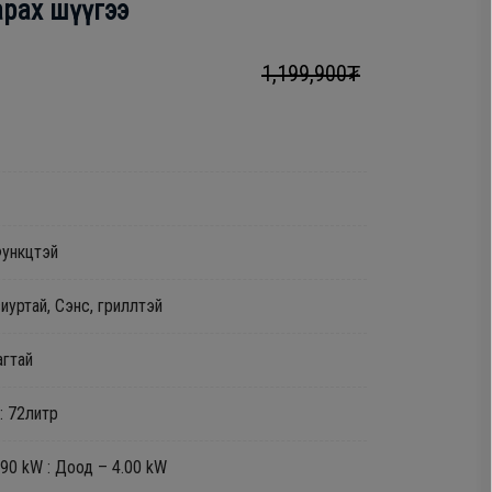
рах шүүгээ
1,199,900₮
Функцтэй
виуртай, Сэнс, гриллтэй
агтай
: 72литр
90 kW : Доод – 4.00 kW