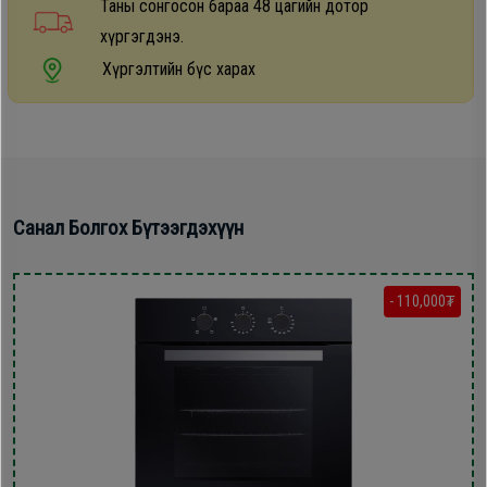
Таны сонгосон бараа 48 цагийн дотор
хүргэгдэнэ.
Хүргэлтийн бүс харах
Санал Болгох Бүтээгдэхүүн
- 110,000₮