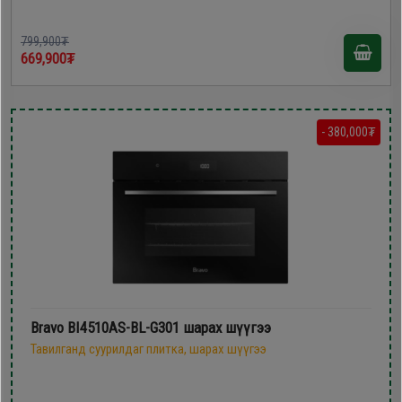
799,900₮
669,900₮
- 380,000₮
Bravo BI4510AS-BL-G301 шарах шүүгээ
Тавилганд суурилдаг плитка, шарах шүүгээ