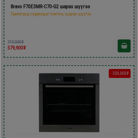
Bravo F70E3MR-C70-G2 шарах шүүгээ
Тавилганд суурилдаг плитка, шарах шүүгээ
719,900₮
579,900₮
- 330,000₮