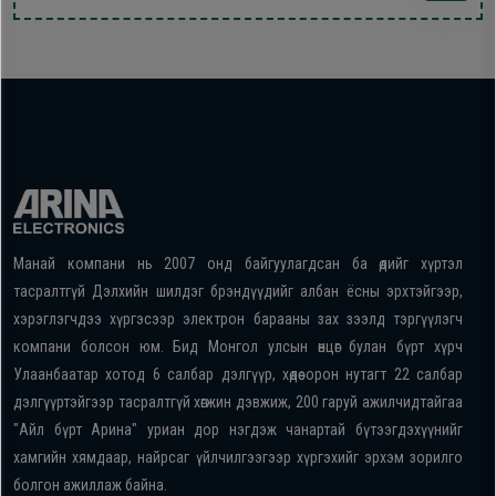
Манай компани нь 2007 онд байгуулагдсан ба өдийг хүртэл
тасралтгүй Дэлхийн шилдэг брэндүүдийг албан ёсны эрхтэйгээр,
хэрэглэгчдээ хүргэсээр электрон барааны зах зээлд тэргүүлэгч
компани болсон юм. Бид Монгол улсын өнцөг булан бүрт хүрч
Улаанбаатар хотод 6 салбар дэлгүүр, хөдөө орон нутагт 22 салбар
дэлгүүртэйгээр тасралтгүй хөгжин дэвжиж, 200 гаруй ажилчидтайгаа
"Айл бүрт Арина" уриан дор нэгдэж чанартай бүтээгдэхүүнийг
хамгийн хямдаар, найрсаг үйлчилгээгээр хүргэхийг эрхэм зорилго
болгон ажиллаж байна.