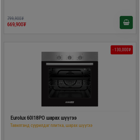
799,900₮
669,900₮
- 130,000₮
Eurolux 60I18PO шарах шүүгээ
Тавилганд суурилдаг плитка, шарах шүүгээ