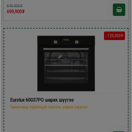
849,900₮
699,900₮
- 120,000₮
Eurolux 60G37PO шарах шүүгээ
Тавилганд суурилдаг плитка, шарах шүүгээ