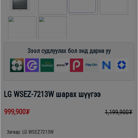
шүүгээ
Хөргөгч,
Хөлдөөгч
Тавилга
Плитк,
Эйр
Шарах
Зээл судлуулах бол энд дарна уу
кондишн
шүүгээ
ГАР
Тавилга
УТАС
LG WSEZ-7213W шарах шүүгээ
Эйр
999,900₮
Apple
1,199,900₮
кондишн
Samsung
Загвар: LG WSEZ7213W