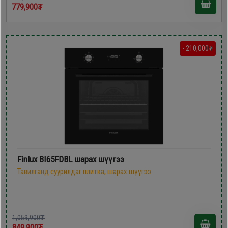
779,900₮
- 210,000₮
Finlux BI65FDBL шарах шүүгээ
Тавилганд суурилдаг плитка, шарах шүүгээ
1,059,900₮
849,900₮