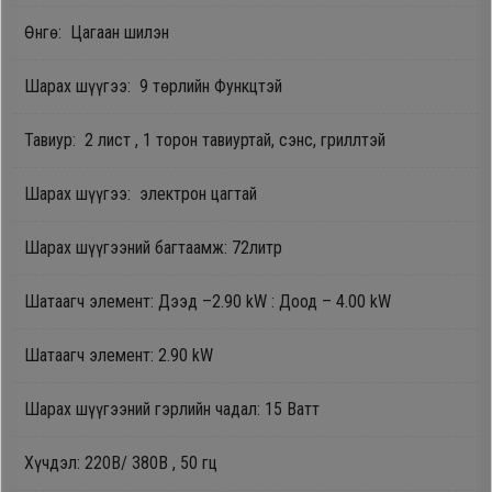
Өнгө: Цагаан шилэн
Oppo
Шарах шүүгээ: 9 төрлийн Функцтэй
Mi
Тавиур: 2 лист , 1 торон тавиуртай, с
энс, гриллтэй
Infinix
Шарах шүүгээ: электрон цагтай
Huawei
Шарах шүүгээний багтаамж: 72литр
Tablet
Шатаагч элемент: Дээд –2.90 kW : Доод – 4.00 kW
Шатаагч элемент: 2.90 kW
Ухаалаг
Цаг
Шарах шүүгээний гэрлийн чадал: 15 Ватт
Чихэвч
Хүчдэл: 220В/ 380В , 50 гц