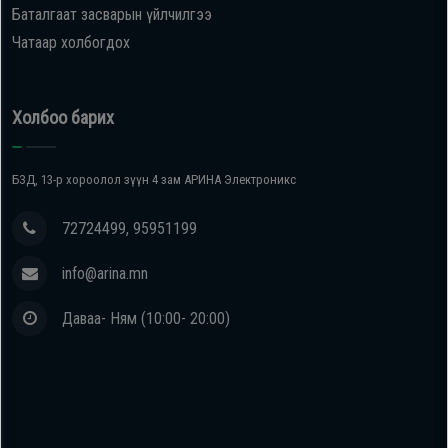
Баталгаат засварын үйлчилгээ
Чатаар холбогдох
Холбоо барих
БЗД, 13-р хороолол зүүн 4 зам АРИНА Электроникс
72724499, 95951199
info@arina.mn
Даваа- Ням (10:00- 20:00)