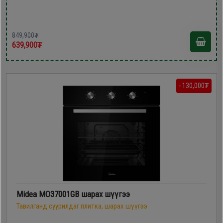
849,900₮
639,900₮
- 130,000₮
Midea MO37001GB шарах шүүгээ
Тавилганд суурилдаг плитка, шарах шүүгээ