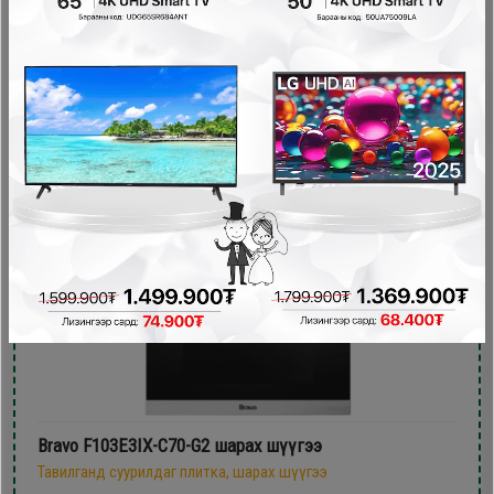
729,900₮
619,900₮
- 210,000₮
Bravo F103E3IX-C70-G2 шарах шүүгээ
Тавилганд суурилдаг плитка, шарах шүүгээ