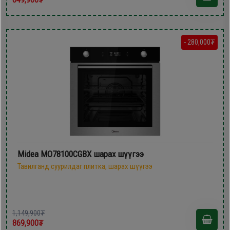
- 280,000₮
Midea MO78100CGBX шарах шүүгээ
Тавилганд суурилдаг плитка, шарах шүүгээ
1,149,900₮
869,900₮