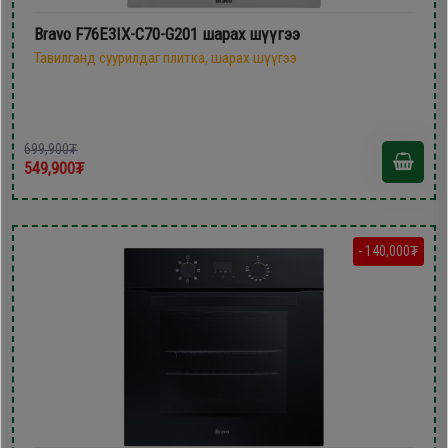
Bravo F76E3IX-C70-G201 шарах шүүгээ
Тавилганд суурилдаг плитка, шарах шүүгээ
699,900₮
549,900₮
- 140,000₮