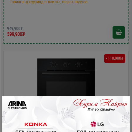
Тавилганд суурилдаг плитка, шарах шүүгээ
949,900₮
599,900₮
- 110,000₮
Midea MO27000GB шарах шүүгээ
Тавилганд суурилдаг плитка, шарах шүүгээ