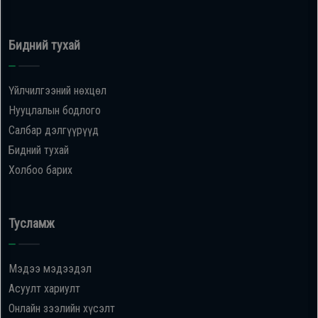
Бидний тухай
Үйлчилгээний нөхцөл
Нууцлалын бодлого
Салбар дэлгүүрүүд
Бидний тухай
Холбоо барих
Тусламж
Мэдээ мэдээдэл
Асуулт хариулт
Онлайн зээлийн хүсэлт