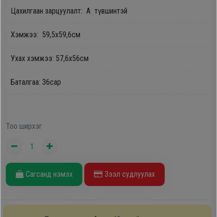
Дагалдах
Цахилгаан зарцуулалт: А түвшинтэй
хэрэгсэл
Хэмжээ: 59,5х59,6см
Ухах хэмжээ: 57,6х56см
Баталгаа: 36сар
Тоо ширхэг
Сагсанд нэмэх
Зээл судлуулах