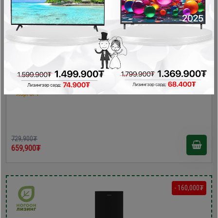
Homelux HL-219RN хөргөгч
Хөргөгч
729,900₮
659,900₮
- 160,000₮