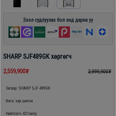
шүүгээ
Хөргөгч,
Хөлдөөгч
Зээл судлуулах бол энд дарна уу
Тавилга
Плитк,
Эйр
Шарах
кондишн
шүүгээ
SHARP SJF489GK хөргөгч
ГАР
Тавилга
2,559,900₮
2,999,900₮
УТАС
Загвар: SHARP SJF 489GK
Эйр
Apple
кондишн
Өнгө: хар шилэн
Samsung
Нийтлэгч: 421литр