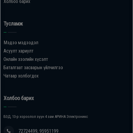
Холбоо барих
Тусламж
Мэдээ мэдээдэл
Асуулт хариулт
Онлайн зээлийн хүсэлт
Баталгаат засварын үйлчилгээ
Чатаар холбогдох
Холбоо барих
БЗД, 13-р хороолол зүүн 4 зам АРИНА Электроникс
72724499, 95951199