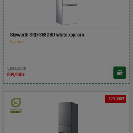
Skyworth SRD-358DBD white хөргөгч
Хөргөгч
1,099,900₮
839,900₮
- 120,000₮