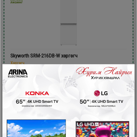
Skyworth SRM-216DB-W хөргөгч
Хөргөгч
729,900₮
599,900₮
- 70,000₮