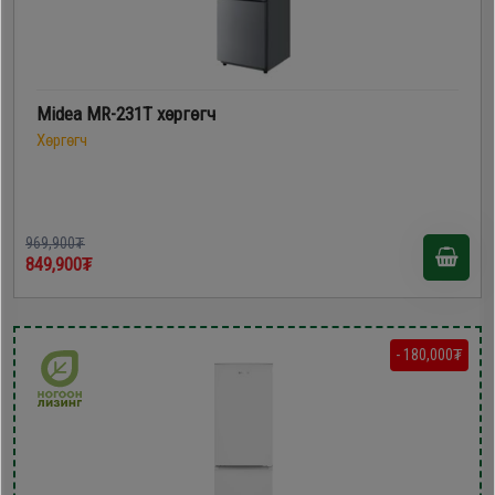
Midea MR-231T хөргөгч
Хөргөгч
969,900₮
849,900₮
- 180,000₮