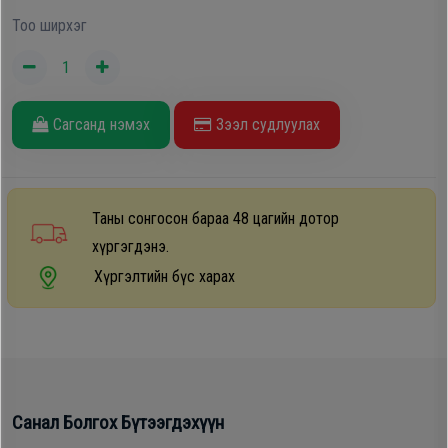
Дагалдах
Тоо ширхэг
хэрэгсэл
Сагсанд нэмэх
Зээл судлуулах
Таны сонгосон бараа 48 цагийн дотор
хүргэгдэнэ.
Хүргэлтийн бүс харах
Санал Болгох Бүтээгдэхүүн