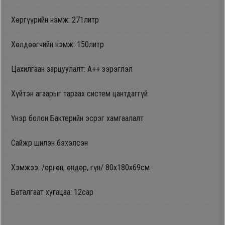
Oppo
Хөргүүрийн нэмж: 271литр
Хөлдөөгчийн нэмж: 150литр
Mi
Цахилгаан зарцуулалт: А++ зэрэглэл
Infinix
Хүйтэн агаарыг тараах систем цантдаггүй
Huawei
Үнэр болон Бактерийн эсрэг хамгаалалт
Tablet
Сайжр шилэн бэхэлсэн
Ухаалаг
Хэмжээ: /өргөн, өндөр, гүн/ 80х180х69см
Цаг
Баталгаат хугацаа: 12сар
Чихэвч