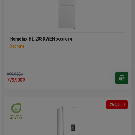
Homelux HL-233RWEN хөргөгч
Хөргөгч
899,900₮
779,900₮
- 260,000₮