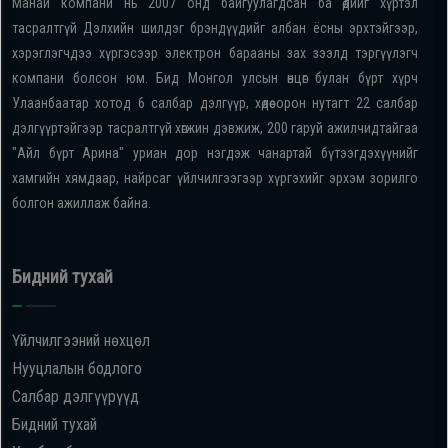
Манай компани нь 2007 онд байгуулагдсан ба өдийг хүртэл
тасралтгүй Дэлхийн шилдэг брэндүүдийг албан ёсны эрхтэйгээр,
хэрэглэгчдээ хүргэсээр электрон барааны зах зээлд тэргүүлэгч
компани болсон юм. Бид Монгол улсын өнцөг булан бүрт хүрч
Улаанбаатар хотод 6 салбар дэлгүүр, хөдөө орон нутагт 22 салбар
дэлгүүртэйгээр тасралтгүй хөгжин дэвжиж, 200 гаруй ажилчидтайгаа
"Айл бүрт Арина" уриан дор нэгдэж чанартай бүтээгдэхүүнийг
хамгийн хямдаар, найрсаг үйлчилгээгээр хүргэхийг эрхэм зорилго
болгон ажиллаж байна.
Бидний тухай
Үйлчилгээний нөхцөл
Нууцлалын бодлого
Салбар дэлгүүрүүд
Бидний тухай