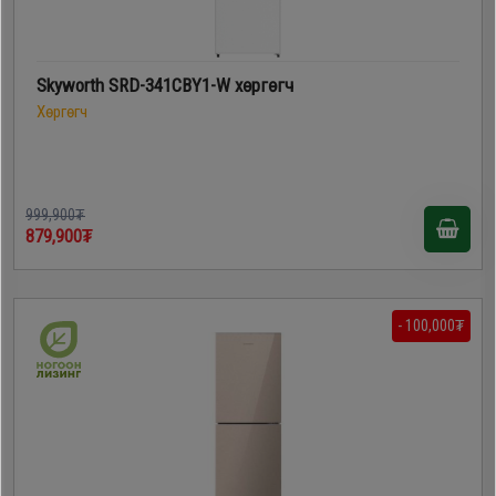
Skyworth SRD-341CBY1-W хөргөгч
Хөргөгч
999,900₮
879,900₮
- 100,000₮