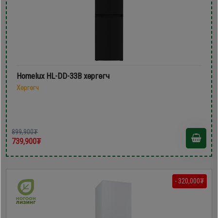
Homelux HL-DD-33B хөргөгч
Хөргөгч
899,900₮
739,900₮
- 320,000₮