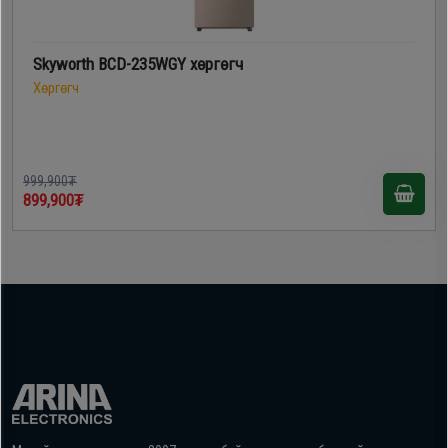
Skyworth BCD-235WGY хөргөгч
Хөргөгч
999,900₮
899,900₮