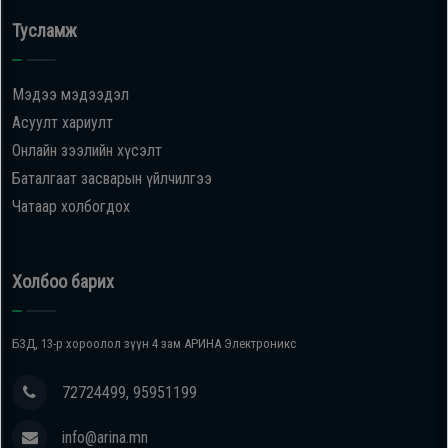
Тусламж
Мэдээ мэдээдэл
Асуулт хариулт
Онлайн зээлийн хүсэлт
Баталгаат засварын үйлчилгээ
Чатаар холбогдох
Холбоо барих
БЗД, 13-р хороолол зүүн 4 зам АРИНА Электроникс
72724499, 95951199
info@arina.mn