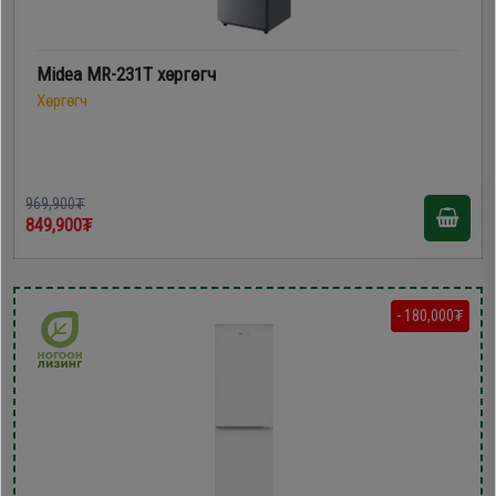
Midea MR-231T хөргөгч
Хөргөгч
969,900₮
849,900₮
- 180,000₮