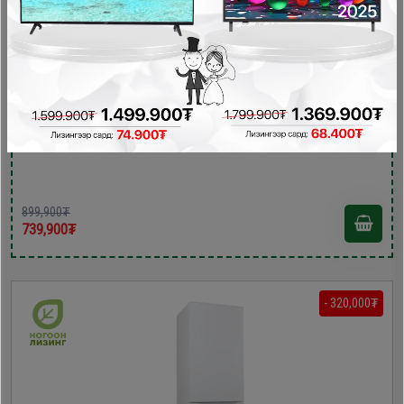
Homelux HL-DD-33B хөргөгч
Хөргөгч
899,900₮
739,900₮
- 320,000₮