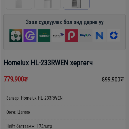
шүүгээ
Хөргөгч,
Хөлдөөгч
Зээл судлуулах бол энд дарна уу
Тавилга
Плитк,
Эйр
Шарах
кондишн
шүүгээ
Homelux HL-233RWEN хөргөгч
ГАР
Тавилга
779,900₮
899,900₮
УТАС
Загвар: Homelux HL-233RWEN
Эйр
Apple
кондишн
Өнгө: Цагаан
Samsung
Нийт багтаамж: 173литр