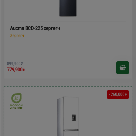
Aucma BCD-225 хөргөгч
Хөргөгч
899,900₮
779,900₮
- 260,000₮