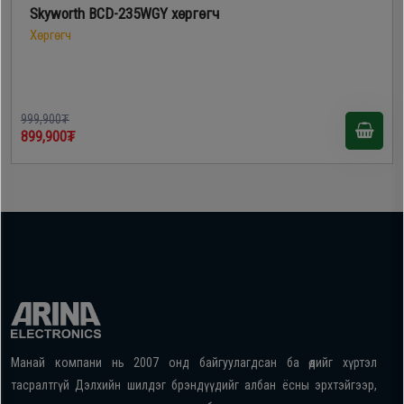
Skyworth BCD-235WGY хөргөгч
Хөргөгч
999,900₮
899,900₮
Манай компани нь 2007 онд байгуулагдсан ба өдийг хүртэл
тасралтгүй Дэлхийн шилдэг брэндүүдийг албан ёсны эрхтэйгээр,