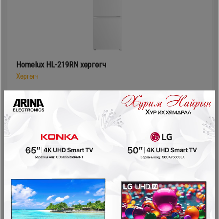
Homelux HL-219RN хөргөгч
Хөргөгч
729,900₮
659,900₮
- 160,000₮