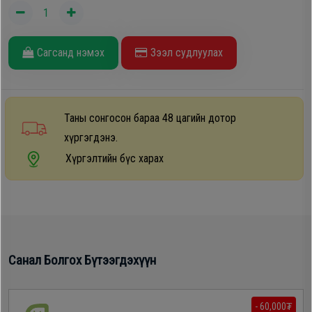
Дагалдах
хэрэгсэл
Сагсанд нэмэх
Зээл судлуулах
Таны сонгосон бараа 48 цагийн дотор
хүргэгдэнэ.
Хүргэлтийн бүс харах
Санал Болгох Бүтээгдэхүүн
- 60,000₮