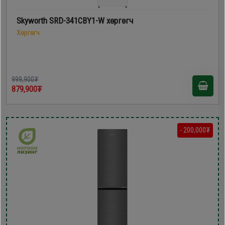
Skyworth SRD-341CBY1-W хөргөгч
Хөргөгч
999,900₮
879,900₮
- 200,000₮