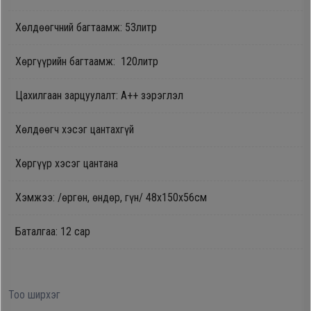
Oppo
Хөлдөөгчний багтаамж: 53литр
Хөргүүрийн багтаамж: 120литр
Mi
Цахилгаан зарцуулалт: А++ зэрэглэл
Infinix
Хөлдөөгч хэсэг цантахгүй
Huawei
Хөргүүр хэсэг цантана
Tablet
Хэмжээ: /өргөн, өндөр, гүн/ 48х150х56см
Ухаалаг
Баталгаа: 12 сар
Цаг
Чихэвч
Тоо ширхэг