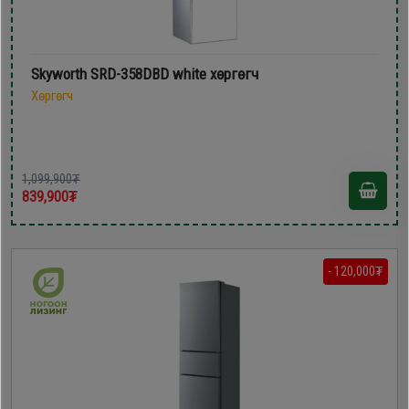
Skyworth SRD-358DBD white хөргөгч
Хөргөгч
1,099,900₮
839,900₮
- 120,000₮