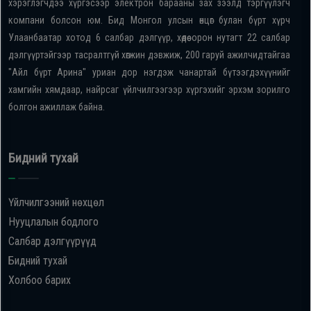
хэрэглэгчдээ хүргэсээр электрон барааны зах зээлд тэргүүлэгч
компани болсон юм. Бид Монгол улсын өнцөг булан бүрт хүрч
Улаанбаатар хотод 6 салбар дэлгүүр, хөдөө орон нутагт 22 салбар
дэлгүүртэйгээр тасралтгүй хөгжин дэвжиж, 200 гаруй ажилчидтайгаа
"Айл бүрт Арина" уриан дор нэгдэж чанартай бүтээгдэхүүнийг
хамгийн хямдаар, найрсаг үйлчилгээгээр хүргэхийг эрхэм зорилго
болгон ажиллаж байна.
Бидний тухай
Үйлчилгээний нөхцөл
Нууцлалын бодлого
Салбар дэлгүүрүүд
Бидний тухай
Холбоо барих