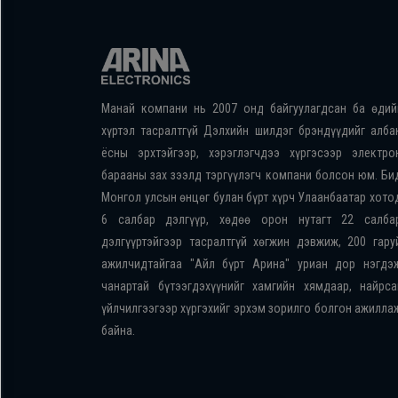
Манай компани нь 2007 онд байгуулагдсан ба өдий
хүртэл тасралтгүй Дэлхийн шилдэг брэндүүдийг алба
ёсны эрхтэйгээр, хэрэглэгчдээ хүргэсээр электро
барааны зах зээлд тэргүүлэгч компани болсон юм. Би
Монгол улсын өнцөг булан бүрт хүрч Улаанбаатар хото
6 салбар дэлгүүр, хөдөө орон нутагт 22 салба
дэлгүүртэйгээр тасралтгүй хөгжин дэвжиж, 200 гару
ажилчидтайгаа "Айл бүрт Арина" уриан дор нэгдэ
чанартай бүтээгдэхүүнийг хамгийн хямдаар, найрса
үйлчилгээгээр хүргэхийг эрхэм зорилго болгон ажилла
байна.