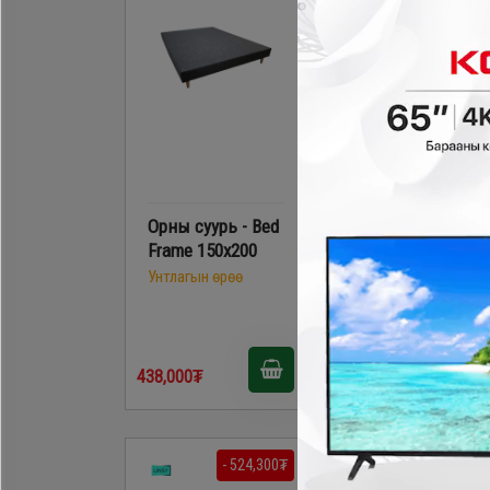
Орны суурь - Bed
Linsy - Ор
Frame 150x200
/QUEEN/ OV3A
саарал
Унтлагын өрөө
Унтлагын өрөө
1,198,000₮
438,000₮
778,700₮
- 524,300₮
- 594,300