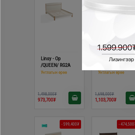
Linsy - Ор
Linsy - Ор /KING/
/QUEEN/ RG2A
RG2A
Унтлагын өрөө
Унтлагын өрөө
1,498,000₮
1,698,000₮
973,700₮
1,103,700₮
- 599,400₮
- 474,500