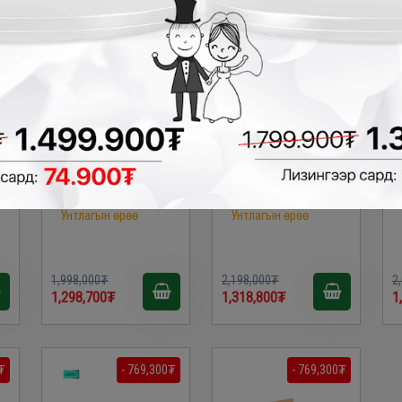
Linsy - Арьсан ор
LINSY - Ор /KING/
/QUEEN/ BC036
UD10A
Унтлагын өрөө
Унтлагын өрөө
1,998,000₮
2,198,000₮
2
1,298,700₮
1,318,800₮
1
₮
- 769,300₮
- 769,300₮