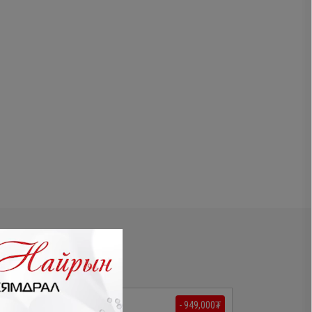
- 489,300₮
- 949,000₮