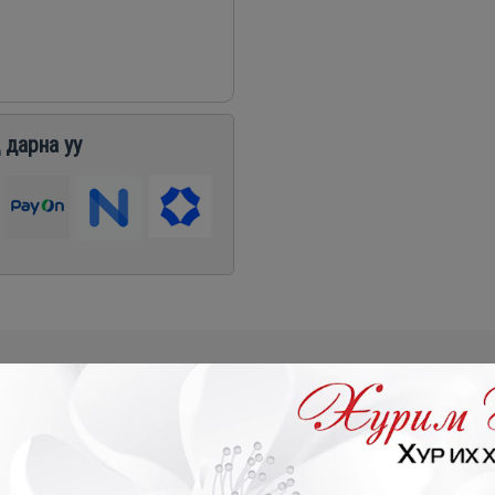
 дарна уу
₮
- 419,300₮
- 1,198,800₮