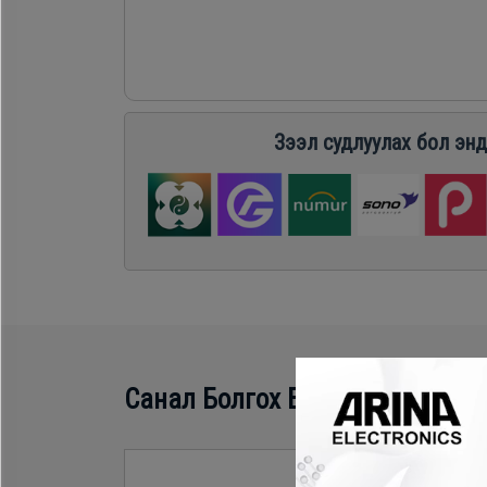
Хөргөгч,
Хөлдөөгч
Плитк,
Зээл судлуулах бол энд
Шарах
шүүгээ
Тавилга
Эйр
Санал Болгох Бүтээгдэхүүн
кондишн
- 419,300