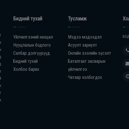
Бидний тухай
Тусламж
Хо
г
Үйлчилгээний нөхцөл
Мэдээ мэдээдэл
БЗД
н
Нууцлалын бодлого
Асуулт хариулт
н
Салбар дэлгүүрүүд
Онлайн зээлийн хүсэлт
д
Бидний тухай
Баталгаат засварын
д
Холбоо барих
үйлчилгээ
р
Чатаар холбогдох
й
ж
г
ж