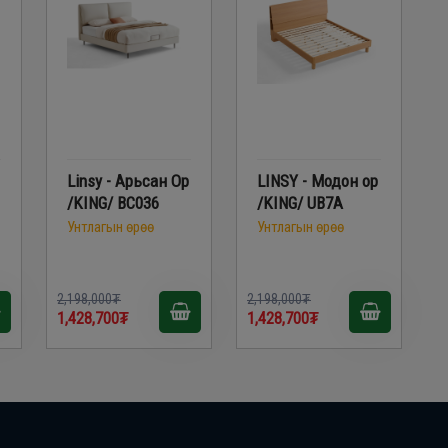
Linsy - Арьсан Ор
LINSY - Модон ор
/KING/ BC036
/KING/ UB7A
Унтлагын өрөө
Унтлагын өрөө
2,198,000₮
2,198,000₮
1,428,700₮
1,428,700₮