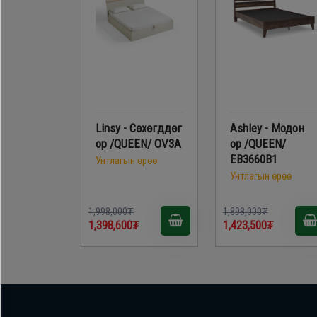
Linsy - Сөхөгддөг
Ashley - Модон
ор /QUEEN/ OV3A
ор /QUEEN/
EB3660B1
Унтлагын өрөө
Унтлагын өрөө
1,998,000₮
1,898,000₮
1,398,600₮
1,423,500₮