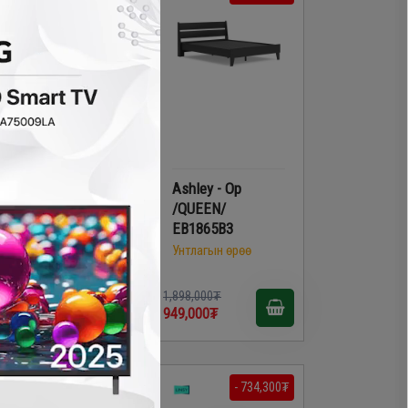
Ashley - Ор
Ashley - Ор
/TWIN/ EB1865B1
/QUEEN/
EB1865B3
Унтлагын өрөө
Унтлагын өрөө
,398,000₮
1,898,000₮
08,700₮
949,000₮
- 734,300₮
- 734,300₮