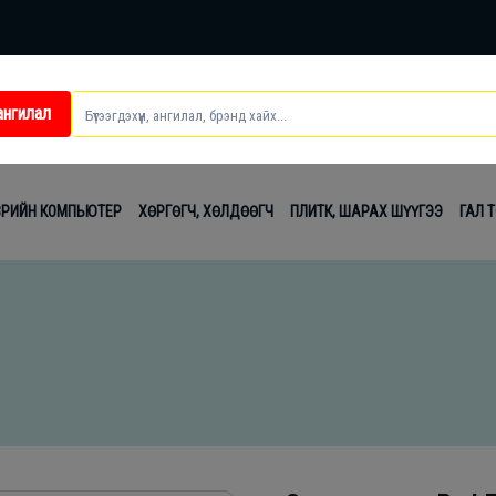
ангилал
ei
ВРИЙН КОМПЬЮТЕР
ХӨРГӨГЧ, ХӨЛДӨӨГЧ
ПЛИТК, ШАРАХ ШҮҮГЭЭ
ГАЛ 
t
лаг
вч
лдах
гсэл