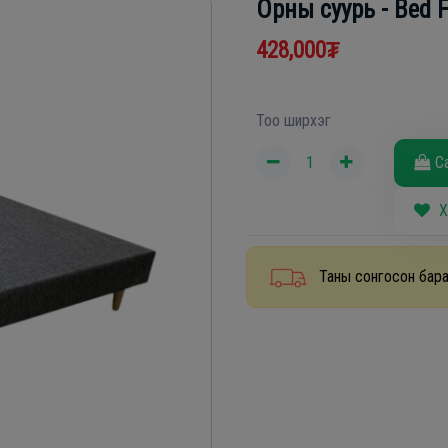
Орны суурь - Bed 
428,000₮
Тоо ширхэг
С
Х
Таны сонгосон бара