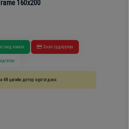
Frame 160x200
агсанд нэмэх
Зээл судлуулах
адгалах
а 48 цагийн дотор хүргэгдэнэ.