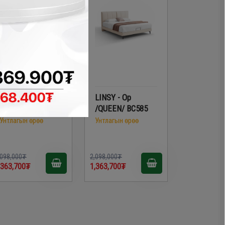
LINSY - Модон ор
LINSY - Ор
/QUEEN/ UB7A
/QUEEN/ BC585
Унтлагын өрөө
Унтлагын өрөө
,098,000₮
2,098,000₮
,363,700₮
1,363,700₮