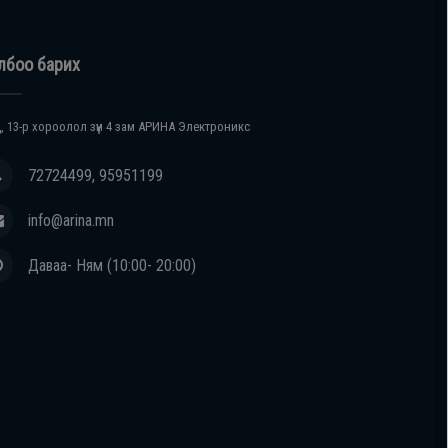
лбоо барих
, 13-р хороолол зүүн 4 зам АРИНА Электроникс
72724499, 95951199
info@arina.mn
Даваа- Ням (10:00- 20:00)