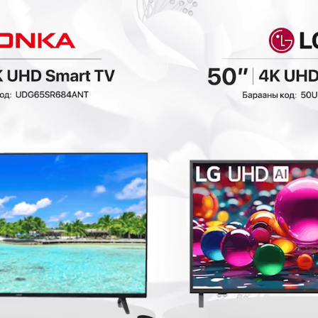
Linsy - Ор
Ashley - Ор /US
/QUEEN/ OV3A
KING/ B801B5
цайвар
Унтлагын өрөө
Унтлагын өрөө
1,198,000₮
1,998,000₮
1
778,700₮
799,200₮
9
₮
- 699,300₮
- 879,200₮