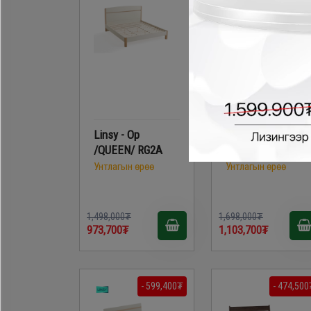
Linsy - Ор
Linsy - Ор /KING/
/QUEEN/ RG2A
RG2A
Унтлагын өрөө
Унтлагын өрөө
1,498,000₮
1,698,000₮
973,700₮
1,103,700₮
- 599,400₮
- 474,500