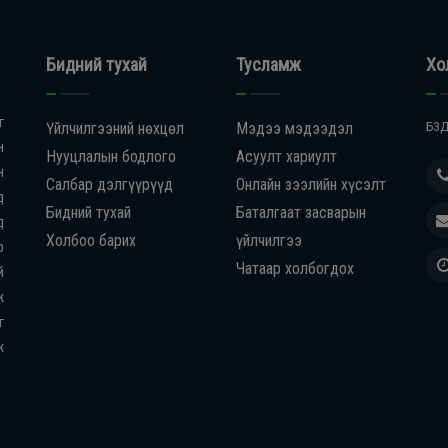
Бидний тухай
Тусламж
Хо
г
Үйлчилгээний нөхцөл
Мэдээ мэдээдэл
БЗД
н
Нууцлалын бодлого
Асуулт хариулт
н
Салбар дэлгүүрүүд
Онлайн зээлийн хүсэлт
д
Бидний тухай
Баталгаат засварын
д
Холбоо барих
үйлчилгээ
р
Чатаар холбогдох
й
ж
г
ж