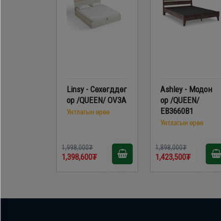
Linsy - Сөхөгддөг
Ashley - Модон
ор /QUEEN/ OV3A
ор /QUEEN/
EB3660B1
Унтлагын өрөө
Унтлагын өрөө
1,998,000₮
1,898,000₮
1,398,600₮
1,423,500₮