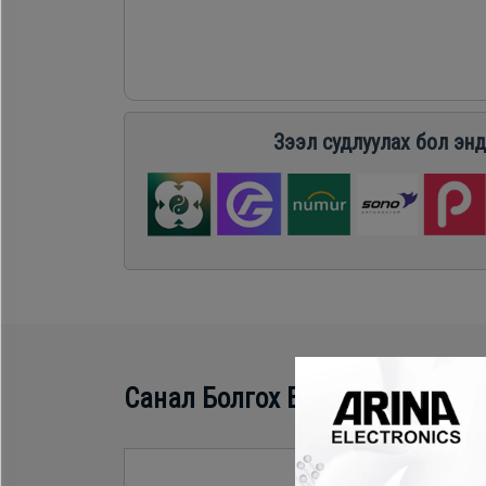
Хөргөгч,
Хөлдөөгч
Плитк,
Зээл судлуулах бол энд
Шарах
шүүгээ
Тавилга
Эйр
Санал Болгох Бүтээгдэхүүн
кондишн
- 419,300