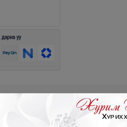
 дарна уу
₮
- 419,300₮
- 1,198,800₮