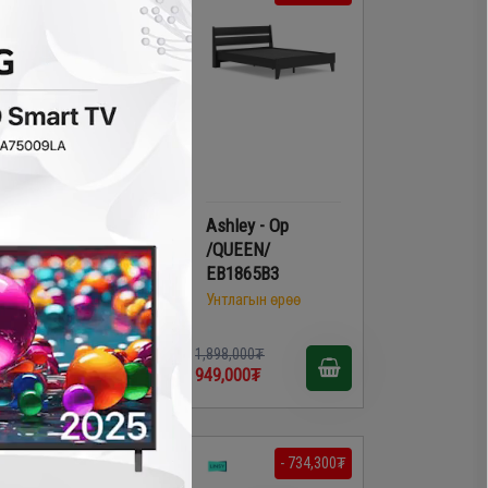
Ashley - Ор
Ashley - Ор
/TWIN/ EB1865B1
/QUEEN/
EB1865B3
Унтлагын өрөө
Унтлагын өрөө
,398,000₮
1,898,000₮
08,700₮
949,000₮
- 734,300₮
- 734,300₮