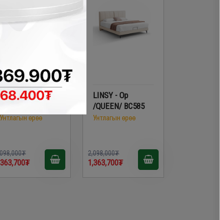
LINSY - Модон ор
LINSY - Ор
/QUEEN/ UB7A
/QUEEN/ BC585
Унтлагын өрөө
Унтлагын өрөө
,098,000₮
2,098,000₮
,363,700₮
1,363,700₮