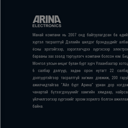
Манай компани нь 2007 онд байгуулагдсан ба өдий
хүртэл тасралтгүй Дэлхийн шилдэг брэндүүдийг алба
ёсны эрхтэйгээр, хэрэглэгчдээ хүргэсээр электро
барааны зах зээлд тэргүүлэгч компани болсон юм. Би
Монгол улсын өнцөг булан бүрт хүрч Улаанбаатар хото
6 салбар дэлгүүр, хөдөө орон нутагт 22 салба
дэлгүүртэйгээр тасралтгүй хөгжин дэвжиж, 200 гару
ажилчидтайгаа "Айл бүрт Арина" уриан дор нэгдэ
чанартай бүтээгдэхүүнийг хамгийн хямдаар, найрса
үйлчилгээгээр хүргэхийг эрхэм зорилго болгон ажилла
байна.