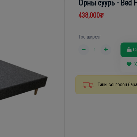
Орны суурь - Bed 
438,000₮
Тоо ширхэг
С
Х
Таны сонгосон бара