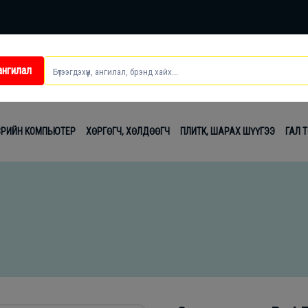
ангилал
ei
ВРИЙН КОМПЬЮТЕР
ХӨРГӨГЧ, ХӨЛДӨӨГЧ
ПЛИТК, ШАРАХ ШҮҮГЭЭ
ГАЛ 
t
лаг
вч
лдах
гсэл