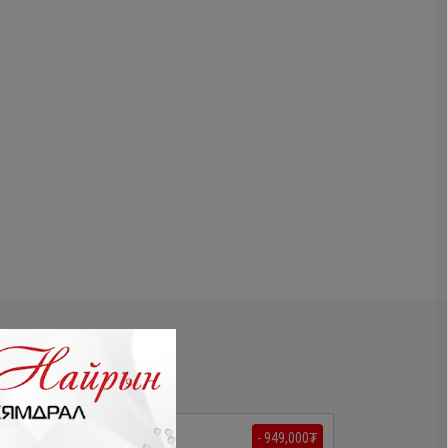
- 489,300₮
- 949,000₮