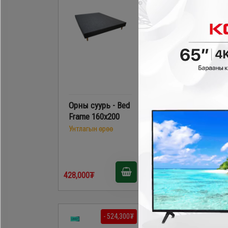
Орны суурь - Bed
Linsy - Ор
Frame 160x200
/QUEEN/ OV3A
саарал
Унтлагын өрөө
Унтлагын өрөө
1,198,000₮
428,000₮
778,700₮
- 524,300₮
- 594,300