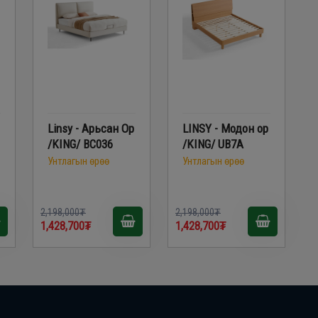
Linsy - Арьсан Ор
LINSY - Модон ор
/KING/ BC036
/KING/ UB7A
Унтлагын өрөө
Унтлагын өрөө
2,198,000₮
2,198,000₮
1,428,700₮
1,428,700₮