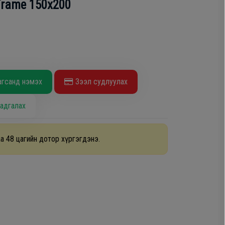
Frame 150x200
агсанд нэмэх
Зээл судлуулах
адгалах
а 48 цагийн дотор хүргэгдэнэ.