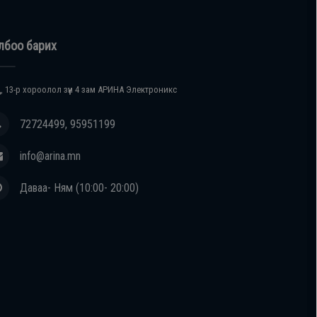
лбоо барих
, 13-р хороолол зүүн 4 зам АРИНА Электроникс
72724499, 95951199
info@arina.mn
Даваа- Ням (10:00- 20:00)