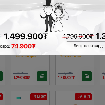
Linsy - Арьсан ор
LINSY - Ор /KING/
/QUEEN/ BC036
UD10A
Унтлагын өрөө
Унтлагын өрөө
1,998,000₮
2,198,000₮
2
1,298,700₮
1,318,800₮
1
₮
- 769,300₮
- 769,300₮