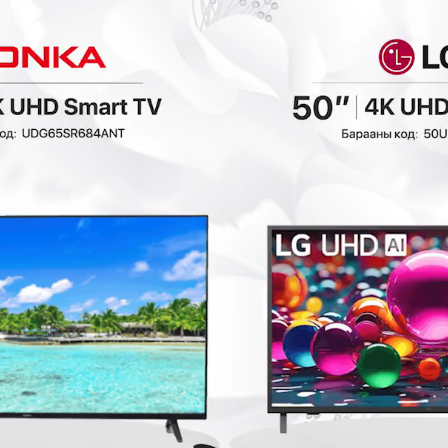
Linsy - Ор
Ashley - Ор /US
/QUEEN/ OV3A
KING/ B801B5
цайвар
Унтлагын өрөө
Унтлагын өрөө
1,198,000₮
1,998,000₮
1
778,700₮
799,200₮
9
₮
- 699,300₮
- 879,200₮