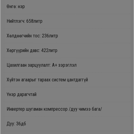
Өнгө: нэр
Oppo
Нийтлэгч: 658литр
Mi
Хөлдөөгчийн тос: 236литр
Infinix
Хөргүүрийн давс: 422литр
Huawei
Цахилгаан зарцуулалт: А+ зэрэглэл
Tablet
Хүйтэн агаарыг тараах систем цантдаггүй
Үнэр дарагчтай
Ухаалаг
Цаг
Инвертер шугаман компрессор /дуу чимээ бага/
Чихэвч
Дуу: 36дб