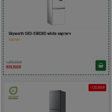
Skyworth SRD-358DBD white хөргөгч
Хөргөгч
1,099,900₮
839,900₮
- 120,000₮