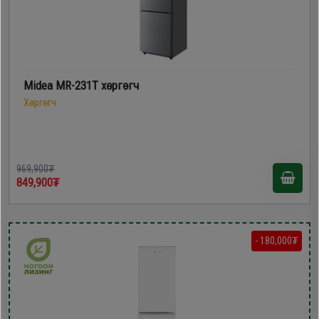
Midea MR-231T хөргөгч
Хөргөгч
969,900₮
849,900₮
- 180,000₮