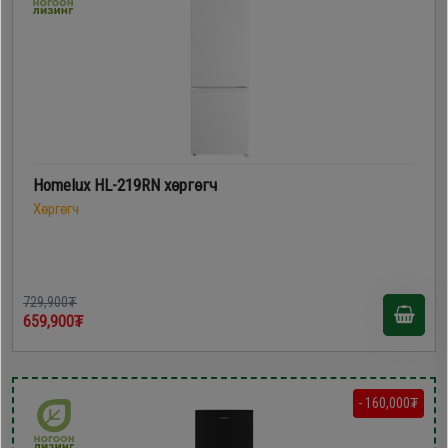
Homelux HL-219RN хөргөгч
Хөргөгч
729,900₮
659,900₮
- 160,000₮