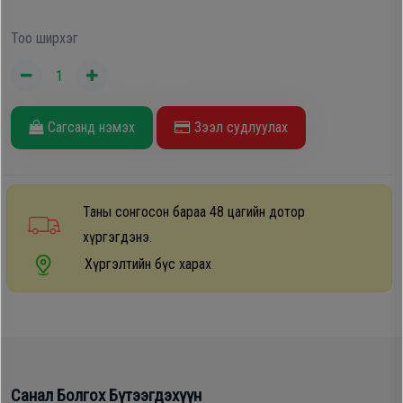
Тоо ширхэг
Сагсанд нэмэх
Зээл судлуулах
Таны сонгосон бараа 48 цагийн дотор
хүргэгдэнэ.
Хүргэлтийн бүс харах
Санал Болгох Бүтээгдэхүүн