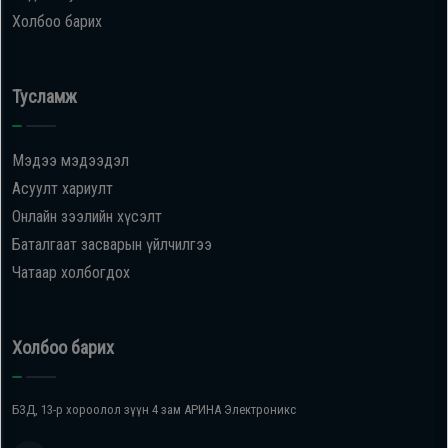
Холбоо барих
Тусламж
Мэдээ мэдээдэл
Асуулт хариулт
Онлайн зээлийн хүсэлт
Баталгаат засварын үйлчилгээ
Чатаар холбогдох
Холбоо барих
БЗД, 13-р хороолол зүүн 4 зам АРИНА Электроникс