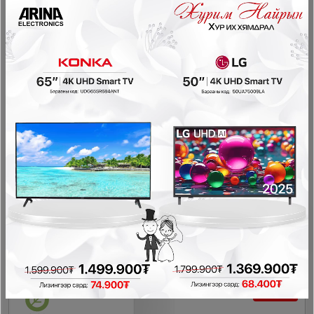
Skyworth SRM-216DB-W хөргөгч
Хөргөгч
729,900₮
599,900₮
- 70,000₮