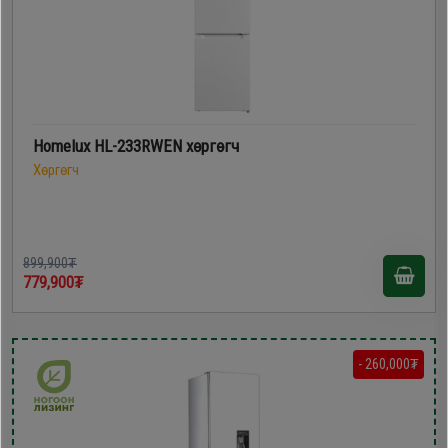
Homelux HL-233RWEN хөргөгч
Хөргөгч
899,900₮
779,900₮
- 260,000₮