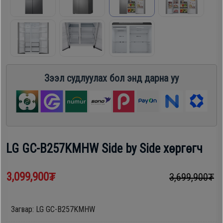
шүүгээ
Хөргөгч,
Хөлдөөгч
Тавилга
Плитк,
Эйр
Зээл судлуулах бол энд дарна уу
Шарах
кондишн
шүүгээ
ГАР
Тавилга
УТАС
LG GC-B257KMHW Side by Side хөргөгч
Эйр
3,099,900₮
3,699,900₮
Apple
кондишн
Samsung
Загвар: LG GC-B257KMHW