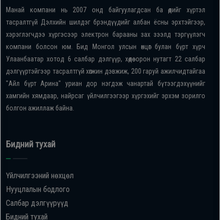
Манай компани нь 2007 онд байгуулагдсан ба өдийг хүртэл
тасралтгүй Дэлхийн шилдэг брэндүүдийг албан ёсны эрхтэйгээр,
хэрэглэгчдээ хүргэсээр электрон барааны зах зээлд тэргүүлэгч
компани болсон юм. Бид Монгол улсын өнцөг булан бүрт хүрч
Улаанбаатар хотод 6 салбар дэлгүүр, хөдөө орон нутагт 22 салбар
дэлгүүртэйгээр тасралтгүй хөгжин дэвжиж, 200 гаруй ажилчидтайгаа
"Айл бүрт Арина" уриан дор нэгдэж чанартай бүтээгдэхүүнийг
хамгийн хямдаар, найрсаг үйлчилгээгээр хүргэхийг эрхэм зорилго
болгон ажиллаж байна.
Бидний тухай
Үйлчилгээний нөхцөл
Нууцлалын бодлого
Салбар дэлгүүрүүд
Бидний тухай