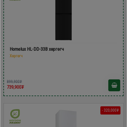
Homelux HL-DD-33B хөргөгч
Хөргөгч
899,900₮
739,900₮
- 320,000₮