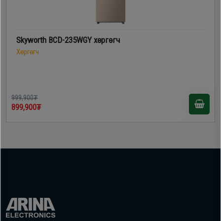
Skyworth BCD-235WGY хөргөгч
Хөргөгч
999,900₮
899,900₮