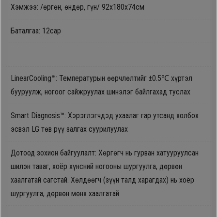
Хэмжээ: /өргөн, өндөр, гүн/ 92х180х74см
Дагалдах
хэрэгсэл
Баталгаа: 12сар
LinearCooling™: Температурын өөрчлөлтийг ±0.5℃ хүртэл
бууруулж, ногоог сайжруулах шинэлэг байлгахад туслах
Smart Diagnosis™: Хэрэглэгчдэд ухаалаг гар утсанд холбох
эсвэл LG төв рүү залгах суурилуулах
Дотоод зохион байгуулалт: Хөргөгч нь гурван хатууруулсан
шилэн таваг, хоёр хүнсний ногооны шургуулга, дөрвөн
хаалгатай сагстай. Хөлдөөгч (зүүн талд харагдах) нь хоёр
шургуулга, дөрвөн мөнх хаалгатай