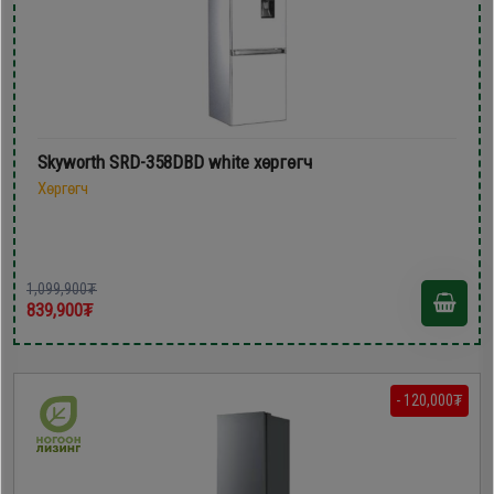
Skyworth SRD-358DBD white хөргөгч
Хөргөгч
1,099,900₮
839,900₮
- 120,000₮