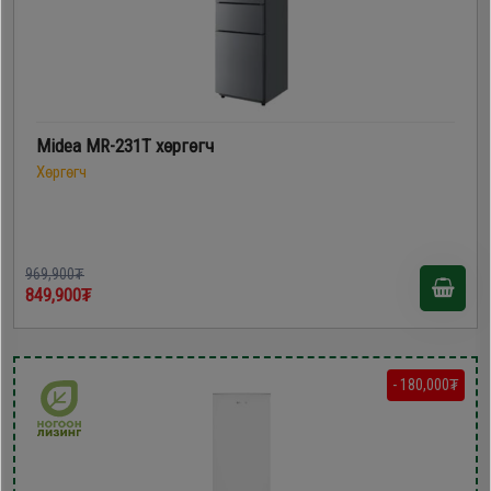
Midea MR-231T хөргөгч
Хөргөгч
969,900₮
849,900₮
- 180,000₮