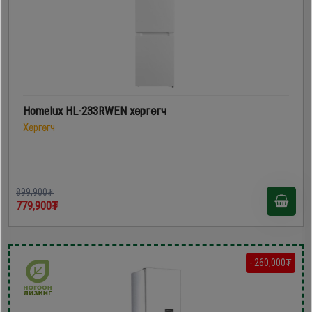
Homelux HL-233RWEN хөргөгч
Хөргөгч
899,900₮
779,900₮
- 260,000₮