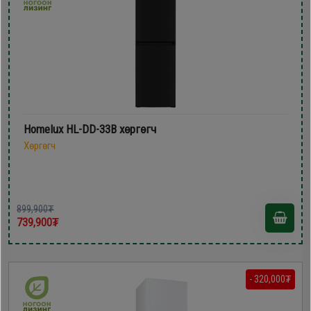
Homelux HL-DD-33B хөргөгч
Хөргөгч
899,900₮
739,900₮
- 320,000₮