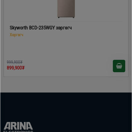
Skyworth BCD-235WGY хөргөгч
Хөргөгч
999,900₮
899,900₮