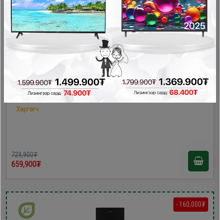
Homelux HL-219RN хөргөгч
Хөргөгч
729,900₮
659,900₮
- 160,000₮