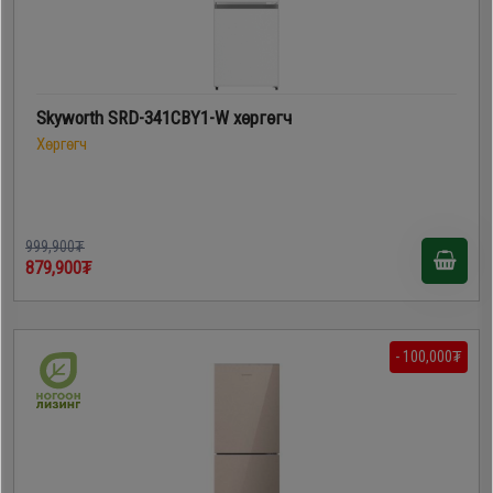
Skyworth SRD-341CBY1-W хөргөгч
Хөргөгч
999,900₮
879,900₮
- 100,000₮