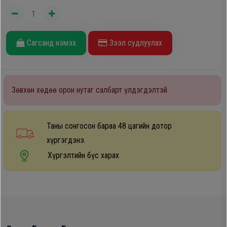
Дагалдах
хэрэгсэл
Сагсанд нэмэх
Зээл судлуулах
Зөвхөн хөдөө орон нутаг салбарт үлдэгдэлтэй
Таны сонгосон бараа 48 цагийн дотор
хүргэгдэнэ.
Хүргэлтийн бүс харах