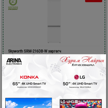
Skyworth SRM-216DB-W хөргөгч
Хөргөгч
729,900₮
599,900₮
- 70,000₮