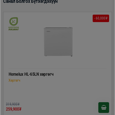
Санал Болгох Бүтээгдэхүүн
- 60,000₮
Homelux HL-65LN хөргөгч
Хөргөгч
319,900₮
259,900₮