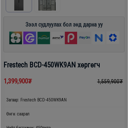
шүүгээ
Хөргөгч,
Хөлдөөгч
Тавилга
Зээл судлуулах бол энд дарна уу
Плитк,
Эйр
Шарах
кондишн
шүүгээ
Frestech BCD-450WK9AN хөргөгч
ГАР
Тавилга
УТАС
1,399,900₮
1,559,900₮
Эйр
Загвар: Frestech BCD-450WK9AN
Apple
кондишн
Өнгө: саарал
Samsung
Нийт багтаамж: 450литр