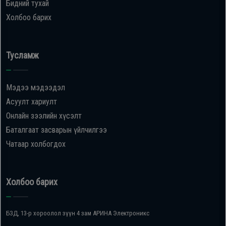
Бидний тухай
Холбоо барих
Тусламж
Мэдээ мэдээдэл
Асуулт хариулт
Онлайн зээлийн хүсэлт
Баталгаат засварын үйлчилгээ
Чатаар холбогдох
Холбоо барих
БЗД, 13-р хороолол зүүн 4 зам АРИНА Электроникс