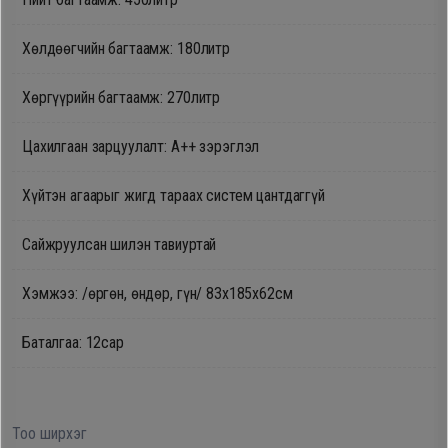
Oppo
Хөлдөөгчийн багтаамж: 180литр
Mi
Хөргүүрийн багтаамж: 270литр
Цахилгаан зарцуулалт: А++ зэрэглэл
Infinix
Хүйтэн агаарыг жигд тараах систем цантдаггүй
Huawei
Сайжруулсан шилэн тавиуртай
Tablet
Хэмжээ: /өргөн, өндөр, гүн/ 83х185х62см
Ухаалаг
Баталгаа: 12сар
Цаг
Чихэвч
Тоо ширхэг