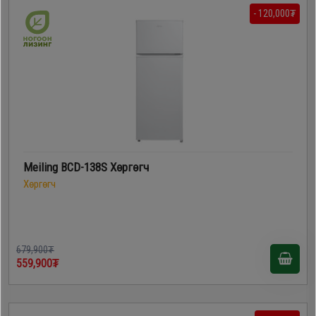
- 120,000₮
Meiling BCD-138S Хөргөгч
Хөргөгч
679,900₮
559,900₮