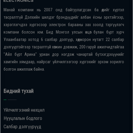
Манай компани нь 2007 онд байгуулагдсан ба өдийг хүртэл
тасралтгүй Дэлхийн шилдэг брэндүүдийг албан ёсны эрхтэйгээр,
хэрэглэгчдээ хүргэсээр электрон барааны зах зээлд тэргүүлэгч
компани болсон юм. Бид Монгол улсын өнцөг булан бүрт хүрч
Улаанбаатар хотод 6 салбар дэлгүүр, хөдөө орон нутагт 22 салбар
дэлгүүртэйгээр тасралтгүй хөгжин дэвжиж, 200 гаруй ажилчидтайгаа
"Айл бүрт Арина" уриан дор нэгдэж чанартай бүтээгдэхүүнийг
хамгийн хямдаар, найрсаг үйлчилгээгээр хүргэхийг эрхэм зорилго
болгон ажиллаж байна.
Бидний тухай
Үйлчилгээний нөхцөл
Нууцлалын бодлого
Салбар дэлгүүрүүд