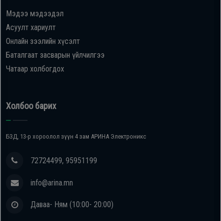
Мэдээ мэдээдэл
Oppo
Асуулт хариулт
Онлайн зээлийн хүсэлт
Mi
Баталгаат засварын үйлчилгээ
Чатаар холбогдох
Infinix
Huawei
Холбоо барих
Tablet
БЗД, 13-р хороолол зүүн 4 зам АРИНА Электроникс
Ухаалаг
72724499, 95951199
Цаг
info@arina.mn
Чихэвч
Даваа- Ням (10:00- 20:00)