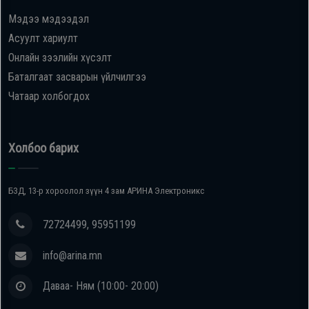
Мэдээ мэдээдэл
Oppo
Асуулт хариулт
Онлайн зээлийн хүсэлт
Mi
Баталгаат засварын үйлчилгээ
Чатаар холбогдох
Infinix
Huawei
Холбоо барих
Tablet
БЗД, 13-р хороолол зүүн 4 зам АРИНА Электроникс
Ухаалаг
72724499, 95951199
Цаг
info@arina.mn
Чихэвч
Даваа- Ням (10:00- 20:00)