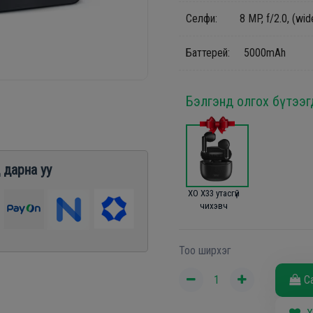
Cелфи: 8 MP, f/2.0, (wide)
Баттерей: 5000mAh
Бэлгэнд олгох бүтээг
 дарна уу
XO X33 утасгүй
чихэвч
Тоо ширхэг
С