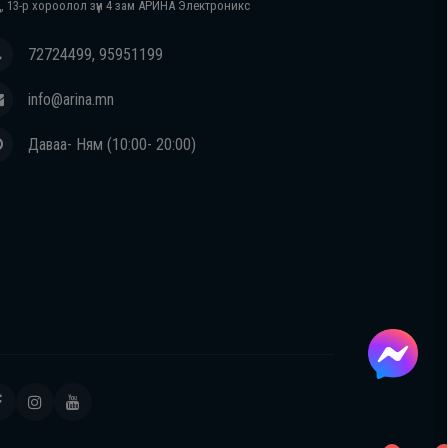
, 13-р хороолол зүүн 4 зам АРИНА Электроникс
72724499, 95951199
info@arina.mn
Даваа- Ням (10:00- 20:00)