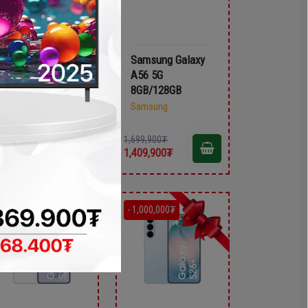
Samsung Galaxy
Samsung Galaxy
A36 5G
A56 5G
8GB/256GB
8GB/128GB
Samsung
Samsung
,499,900₮
1,699,900₮
,299,900₮
1,409,900₮
- 750,000₮
- 1,000,000₮