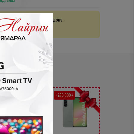
адгалах
раа 48 цагийн дотор хүргэгдэнэ.
арах
- 200,000₮
- 290,000₮