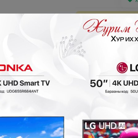
Х
Таны сонгосон ба
Хүргэлтийн бүс х
- 50,000₮
- 50,000₮