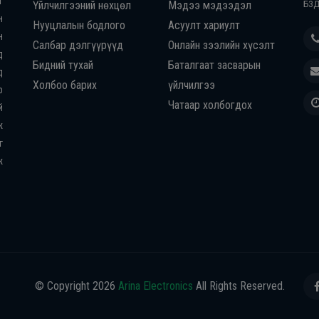
г
Үйлчилгээний нөхцөл
Мэдээ мэдээдэл
БЗД
н
Нууцлалын бодлого
Асуулт хариулт
н
Салбар дэлгүүрүүд
Онлайн зээлийн хүсэлт
д
Бидний тухай
Баталгаат засварын
д
Холбоо барих
үйлчилгээ
р
Чатаар холбогдох
й
ж
г
ж
© Copyright
2026
Arina Electronics
All Rights Reserved.