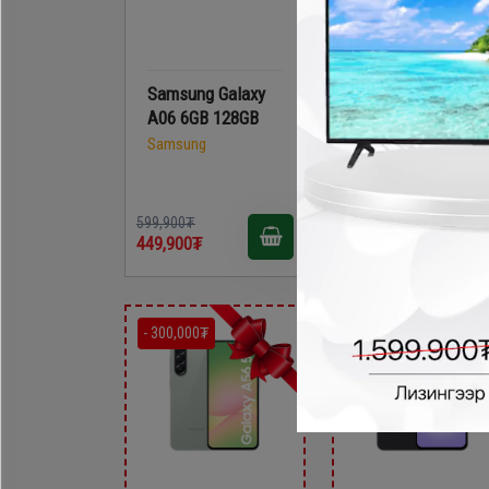
Samsung Galaxy
Samsung Galaxy
A06 6GB 128GB
A07 6GB/128GB
Samsung
Samsung
599,900₮
599,900₮
499,900₮
449,900₮
- 300,000₮
- 0₮