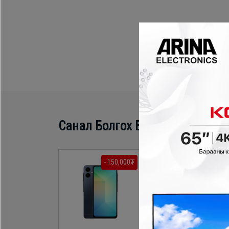
Санал Болгох Бүтээгдэхүүн
- 150,000₮
- 100,000₮