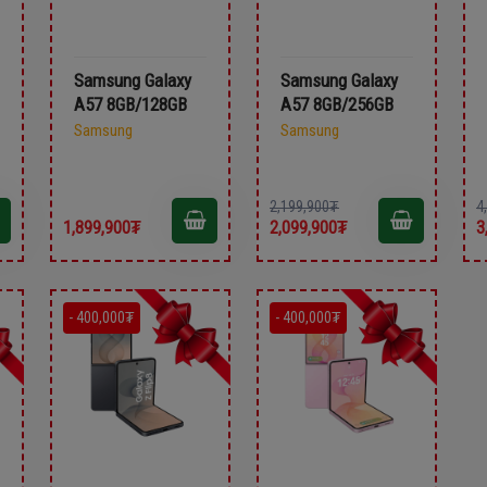
Samsung Galaxy
Samsung Galaxy
A57 8GB/128GB
A57 8GB/256GB
Samsung
Samsung
2,199,900₮
4
1,899,900₮
2,099,900₮
3
- 400,000₮
- 400,000₮