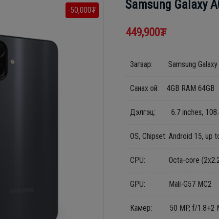
Samsung Galaxy A
-50,000₮
449,900₮
Загвар: Samsung Galaxy
Санах ой: 4GB RAM 64GB
Дэлгэц: 6.7 inches, 108
OS, Chipset: Android 15, up 
CPU: Octa-core (2x2.2 GH
GPU: Mali-G57 MC2
Камер: 50 MP, f/1.8+2 MP