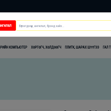
ангилал
ei
ВРИЙН КОМПЬЮТЕР
ХӨРГӨГЧ, ХӨЛДӨӨГЧ
ПЛИТК, ШАРАХ ШҮҮГЭЭ
ГАЛ 
t
лаг
вч
лдах
гсэл