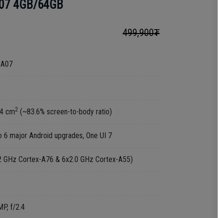
07 4GB/64GB
499,900₮
 A07
2
.4 cm
(~83.6% screen-to-body ratio)
to 6 major Android upgrades, One UI 7
z Cortex-A76 & 6x2.0 GHz Cortex-A55)
, f/2.4