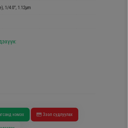
, 1/4.0", 1.12µm
дэхүүн:
агсанд нэмэх
Зээл судлуулах