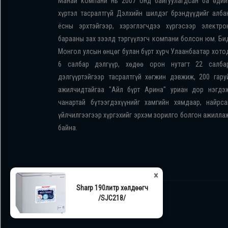
Манай компани нь 2007 онд байгуулагдсан ба өдий
хүртэл тасралтгүй Дэлхийн шилдэг брэндүүдийг алба
ёсны эрхтэйгээр, хэрэглэгчдээ хүргэсээр электро
барааны зах зээлд тэргүүлэгч компани болсон юм. Би
Монгол улсын өнцөг булан бүрт хүрч Улаанбаатар хото
6 салбар дэлгүүр, хөдөө орон нутагт 22 салба
дэлгүүртэйгээр тасралтгүй хөгжин дэвжиж, 200 гару
ажилчидтайгаа "Айл бүрт Арина" уриан дор нэгдэ
чанартай бүтээгдэхүүнийг хамгийн хямдаар, найрса
үйлчилгээгээр хүргэхийг эрхэм зорилго болгон ажилла
байна.
×
Sharp 190литр хөлдөөгч
/SJC218/