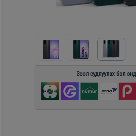
Хөргөгч,
Хөлдөөгч
Плитк,
Шарах
шүүгээ
Зээл судлуулах бол энд
Тавилга
Эйр
кондишн