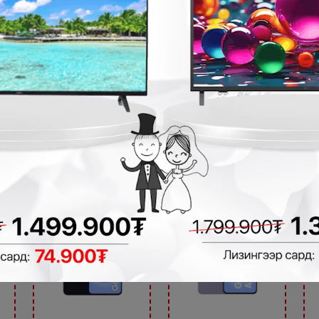
Samsung Galaxy
Samsung Galaxy
A17 6GB/128GB
A17 8GB/256GB
Samsung
Samsung
749,900₮
899,900₮
1
699,900₮
849,900₮
1
- 0₮
- 100,000₮