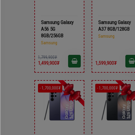
Samsung Galaxy
Samsung Galaxy
A56 5G
A37 8GB/128GB
8GB/256GB
Samsung
Samsung
1,799,900₮
1,499,900₮
1,599,900₮
- 1,700,000₮
- 1,700,000₮