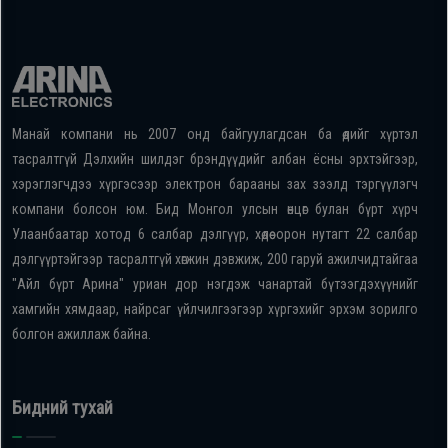
Манай компани нь 2007 онд байгуулагдсан ба өдийг хүртэл
тасралтгүй Дэлхийн шилдэг брэндүүдийг албан ёсны эрхтэйгээр,
хэрэглэгчдээ хүргэсээр электрон барааны зах зээлд тэргүүлэгч
компани болсон юм. Бид Монгол улсын өнцөг булан бүрт хүрч
Улаанбаатар хотод 6 салбар дэлгүүр, хөдөө орон нутагт 22 салбар
дэлгүүртэйгээр тасралтгүй хөгжин дэвжиж, 200 гаруй ажилчидтайгаа
"Айл бүрт Арина" уриан дор нэгдэж чанартай бүтээгдэхүүнийг
хамгийн хямдаар, найрсаг үйлчилгээгээр хүргэхийг эрхэм зорилго
болгон ажиллаж байна.
Бидний тухай