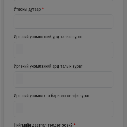
шүүгээ
Хөргөгч,
Утасны дугаар
*
Хөлдөөгч
Тавилга
Плитк,
Иргэний үнэмлэхний урд талын зураг
Эйр
Шарах
кондишн
шүүгээ
Иргэний үнэмлэхний ард талын зураг
ГАР
Тавилга
УТАС
Иргэний үнэмлэхээ барьсан селфи зураг
Эйр
Apple
кондишн
Samsung
Нийгмийн даатгал төлдөг эсэх?
*