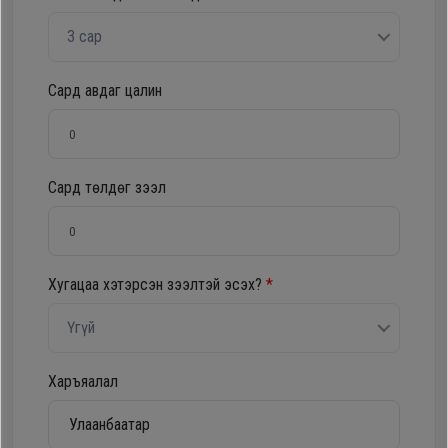
Oppo
3 сар
Mi
Сард авдаг цалин
Infinix
Сард төлдөг зээл
Huawei
Tablet
Хугацаа хэтэрсэн зээлтэй эсэх?
*
Ухаалаг
Үгүй
Цаг
Харъяалал
Чихэвч