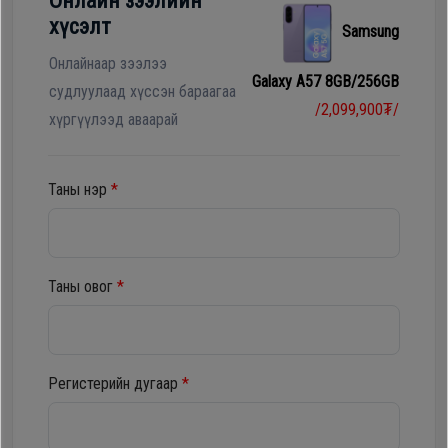
Онлайн зээлийн
Гал
хүсэлт
Samsung
тогоо
Гэр ахуйн
цахилгаан
Онлайнаар зээлээ
Galaxy A57 8GB/256GB
Гэр
бараа
судлуулаад хүссэн бараагаа
/2,099,900₮/
ахуйн
хүргүүлээд аваарай
цахилгаан
Угаалгын
бараа
машин
Таны нэр
*
Зөөврийн
Угаалгын
компьютер
машин
Таны овог
*
Хөргөгч,
Хөлдөөгч
Зөөврийн
компьютер
Регистерийн дугаар
*
Плитк,
Шарах