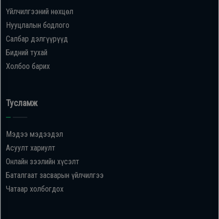
Үйлчилгээний нөхцөл
Нууцлалын бодлого
Салбар дэлгүүрүүд
Бидний тухай
Холбоо барих
Тусламж
Мэдээ мэдээдэл
Асуулт хариулт
Онлайн зээлийн хүсэлт
Баталгаат засварын үйлчилгээ
Чатаар холбогдох