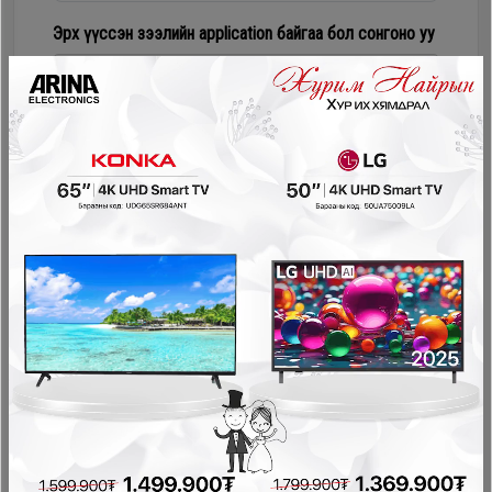
Дагалдах
Эрх үүссэн зээлийн application байгаа бол сонгоно уу
хэрэгсэл
Numur Лизинг
Соно сонгодог зээл
PayOn - LeaseOn
NetPay - Шимтгэлгүй ав, хүүгүй төл
Pocket - урьдчилгаагүй, шимтгэлгүй