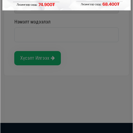
Storepay - урьдчилгаагүй, хүүгүй, шимтгэлгүй
Нэмэлт мэдээлэл
Хүсэлт Илгээх