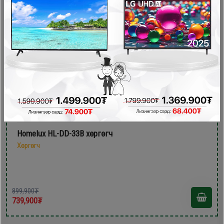
- 160,000₮
Homelux HL-DD-33B хөргөгч
Хөргөгч
899,900₮
739,900₮