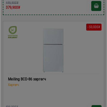
449,900₮
379,900₮
- 50,000₮
Meiling BCD-86 хөргөгч
Хөргөгч
499,900₮