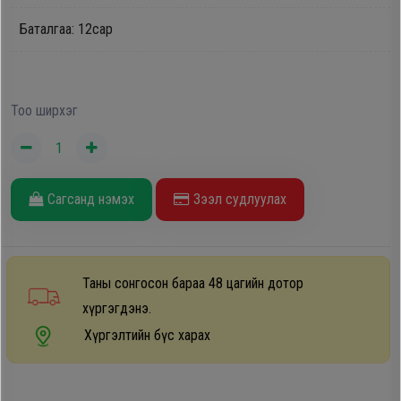
Дагалдах
Баталгаа: 12сар
хэрэгсэл
Тоо ширхэг
Сагсанд нэмэх
Зээл судлуулах
Таны сонгосон бараа 48 цагийн дотор
хүргэгдэнэ.
Хүргэлтийн бүс харах