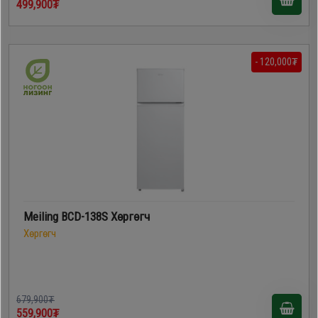
499,900₮
- 120,000₮
Meiling BCD-138S Хөргөгч
Хөргөгч
679,900₮
559,900₮