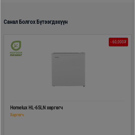
Санал Болгох Бүтээгдэхүүн
- 60,000₮
Homelux HL-65LN хөргөгч
Хөргөгч