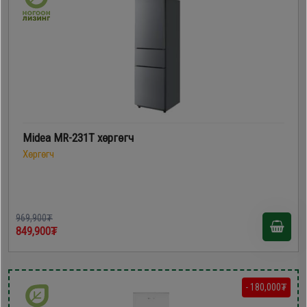
Midea MR-231T хөргөгч
Хөргөгч
969,900₮
849,900₮
- 180,000₮