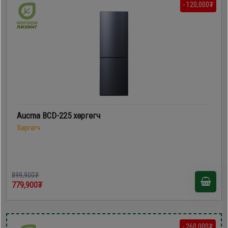
- 120,000₮
Aucma BCD-225 хөргөгч
Хөргөгч
899,900₮
779,900₮
- 260,000₮