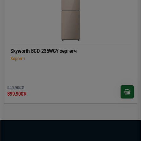
Skyworth BCD-235WGY хөргөгч
Хөргөгч
999,900₮
899,900₮