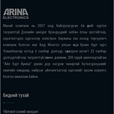
Манай компани нь 2007 онд байгуулагдсан ба өдийг хүртэл
тасралтгүй Дэлхийн шилдэг брэндүүдийг албан ёсны эрхтэйгээр,
хэрэглэгчдээ хүргэсээр электрон барааны зах зээлд тэргүүлэгч
компани болсон юм. Бид Монгол улсын өнцөг булан бүрт хүрч
Улаанбаатар хотод 6 салбар дэлгүүр, хөдөө орон нутагт 22 салбар
дэлгүүртэйгээр тасралтгүй хөгжин дэвжиж, 200 гаруй ажилчидтайгаа
"Айл бүрт Арина" уриан дор нэгдэж чанартай бүтээгдэхүүнийг
хамгийн хямдаар, найрсаг үйлчилгээгээр хүргэхийг эрхэм зорилго
болгон ажиллаж байна.
Бидний тухай
Үйлчилгээний нөхцөл