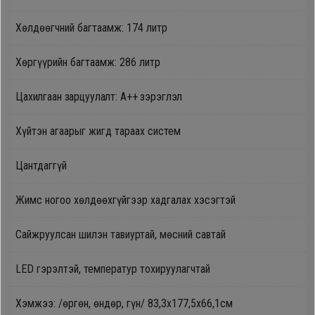
Oppo
Хөлдөөгчний багтаамж: 174 литр
Хөргүүрийн багтаамж: 286 литр
Mi
Цахилгаан зарцуулалт: A++ зэрэглэл
Infinix
Хүйтэн агаарыг жигд тараах систем
Huawei
Цантдаггүй
Tablet
Жимс ногоо хөлдөөхгүйгээр хадгалах хэсэгтэй
Ухаалаг
Сайжруулсан шилэн тавиуртай, мөсний савтай
Цаг
LED гэрэлтэй, температур тохируулагчтай
Чихэвч
Хэмжээ: /өргөн, өндөр, гүн/ 83,3х177,5х66,1см