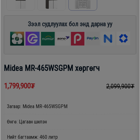
шүүгээ
Хөргөгч,
Хөлдөөгч
Зээл судлуулах бол энд дарна уу
Тавилга
Плитк,
Эйр
Шарах
кондишн
шүүгээ
Midea MR-465WSGPM хөргөгч
ГАР
Тавилга
1,799,900₮
2,099,900₮
УТАС
Загвар: Midea MR-465WSGPM
Эйр
Apple
кондишн
Өнгө: Цагаан шилэн
Samsung
Нийт багтаамж: 460 литр