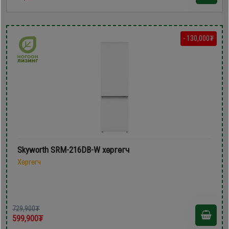
- 130,000₮
Skyworth SRM-216DB-W хөргөгч
Хөргөгч
729,900₮
599,900₮