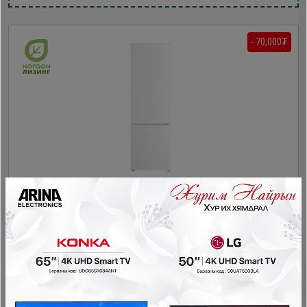
- 70,000₮
Homelux HL-219RN хөргөгч
Хөргөгч
729,900₮
659,900₮