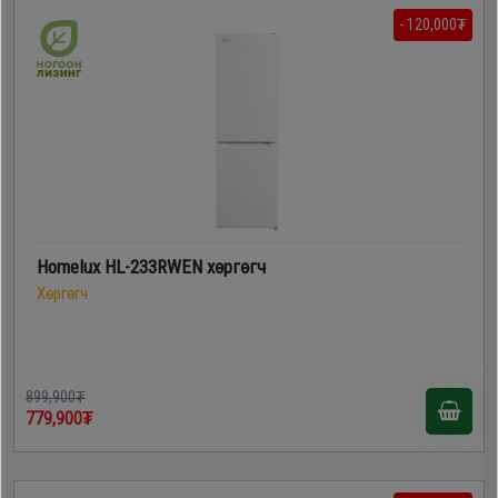
- 120,000₮
Homelux HL-233RWEN хөргөгч
Хөргөгч
899,900₮
779,900₮