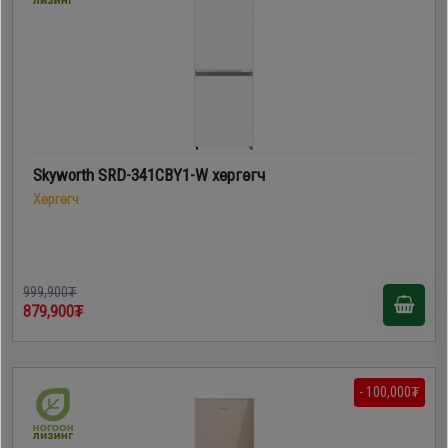
Skyworth SRD-341CBY1-W хөргөгч
Хөргөгч
999,900₮
879,900₮
- 100,000₮