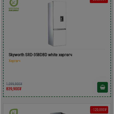
Skyworth SRD-358DBD white хөргөгч
Хөргөгч
1,099,900₮
839,900₮
- 120,000₮