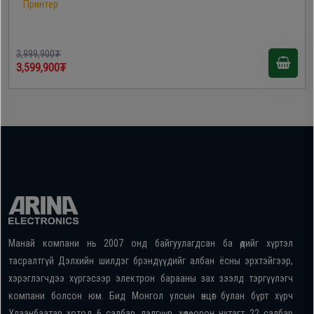
Принтер
3,999,900₮
3,599,900₮
Манай компани нь 2007 онд байгуулагдсан ба өдийг хүртэл
тасралтгүй Дэлхийн шилдэг брэндүүдийг албан ёсны эрхтэйгээр,
хэрэглэгчдээ хүргэсээр электрон барааны зах зээлд тэргүүлэгч
компани болсон юм. Бид Монгол улсын өнцөг булан бүрт хүрч
Улаанбаатар хотод 6 салбар дэлгүүр, хөдөө орон нутагт 22 салбар