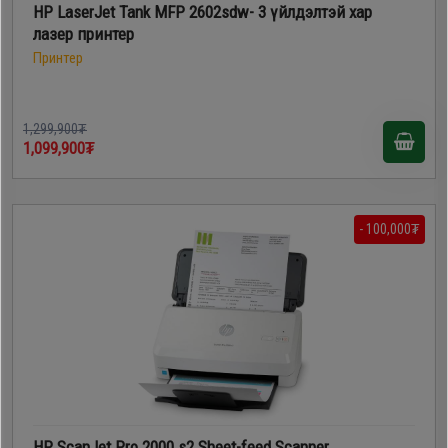
HP LaserJet Tank MFP 2602sdw- 3 үйлдэлтэй хар
лазер принтер
Принтер
1,299,900₮
1,099,900₮
- 100,000₮
HP ScanJet Pro 2000 s2 Sheet-feed Scanner