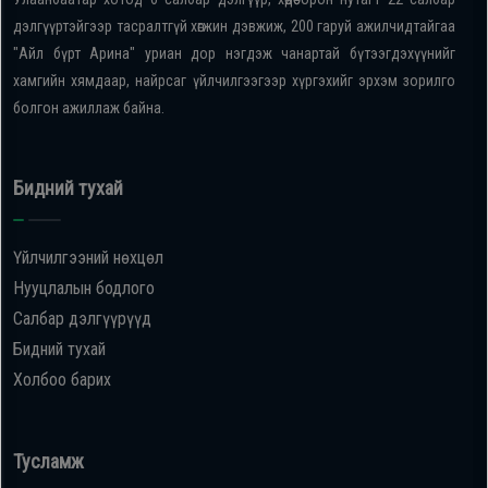
дэлгүүртэйгээр тасралтгүй хөгжин дэвжиж, 200 гаруй ажилчидтайгаа
"Айл бүрт Арина" уриан дор нэгдэж чанартай бүтээгдэхүүнийг
хамгийн хямдаар, найрсаг үйлчилгээгээр хүргэхийг эрхэм зорилго
болгон ажиллаж байна.
Бидний тухай
Үйлчилгээний нөхцөл
Нууцлалын бодлого
Салбар дэлгүүрүүд
Бидний тухай
Холбоо барих
Тусламж