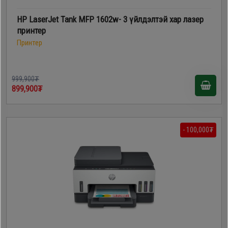
HP LaserJet Tank MFP 1602w- 3 үйлдэлтэй хар лазер
принтер
Принтер
999,900₮
899,900₮
- 100,000₮