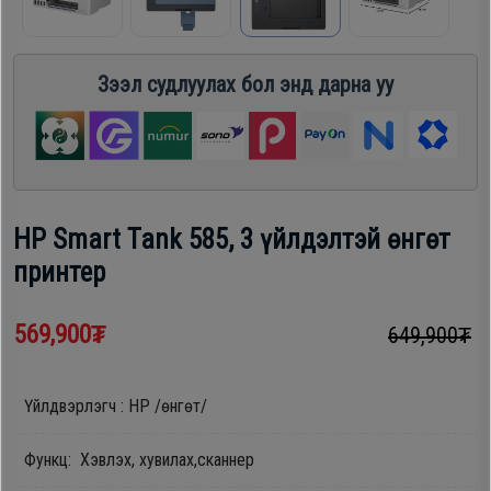
шүүгээ
Хөргөгч,
Хөлдөөгч
Зээл судлуулах бол энд дарна уу
Тавилга
Плитк,
Эйр
Шарах
кондишн
шүүгээ
HP Smart Tank 585, 3 үйлдэлтэй өнгөт
принтер
ГАР
Тавилга
УТАС
569,900₮
649,900₮
Эйр
Apple
Үйлдвэрлэгч : HP /өнгөт/
кондишн
Samsung
Функц: Хэвлэх, хувилах,сканнер