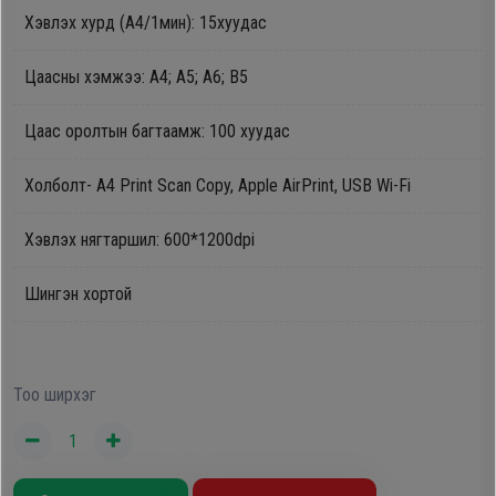
Хэвлэх хурд (А4/1мин): 15хуудас
Oppo
Цаасны хэмжээ: A4; A5; A6; B5
Mi
Цаас оролтын багтаамж: 100 хуудас
Infinix
Холболт- A4 Print Scan Copy, Apple AirPrint, USB Wi-Fi
Huawei
Хэвлэх нягтаршил: 600*1200dpi
Шингэн хортой
Tablet
Ухаалаг
Цаг
Тоо ширхэг
Чихэвч