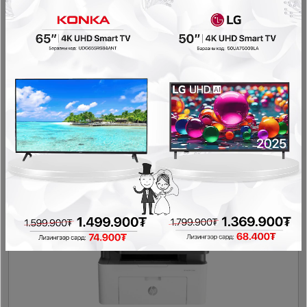
HP Smart Tank 670 3 үйлдэлтэй өнгөт принтер
Принтер
999,900₮
789,900₮
- 100,000₮