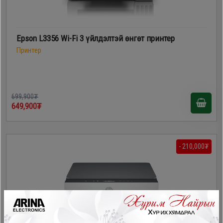
Epson L3356 Wi-Fi 3 үйлдэлтэй өнгөт принтер
Принтер
699,900₮
649,900₮
- 210,000₮