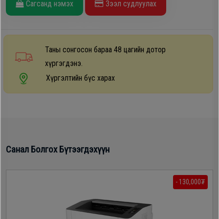
Сагсанд нэмэх
Зээл судлуулах
Дагалдах
хэрэгсэл
Таны сонгосон бараа 48 цагийн дотор
хүргэгдэнэ.
Хүргэлтийн бүс харах
Санал Болгох Бүтээгдэхүүн
- 130,000₮