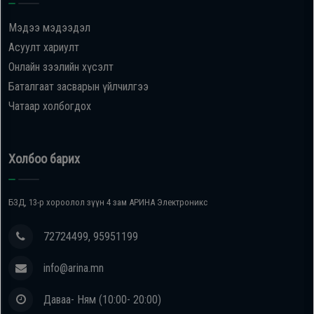
Мэдээ мэдээдэл
Асуулт хариулт
Онлайн зээлийн хүсэлт
Баталгаат засварын үйлчилгээ
Чатаар холбогдох
Холбоо барих
БЗД, 13-р хороолол зүүн 4 зам АРИНА Электроникс
72724499, 95951199
info@arina.mn
Даваа- Ням (10:00- 20:00)