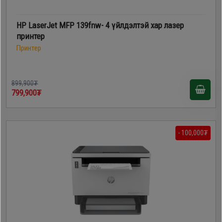
HP LaserJet MFP 139fnw- 4 үйлдэлтэй хар лазер
принтер
Принтер
899,900₮
799,900₮
- 100,000₮