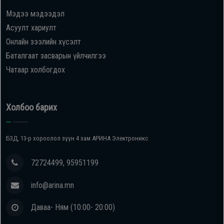
Мэдээ мэдээдэл
Oppo
Асуулт хариулт
Онлайн зээлийн хүсэлт
Mi
Баталгаат засварын үйлчилгээ
Чатаар холбогдох
Infinix
Huawei
Холбоо барих
Tablet
БЗД, 13-р хороолол зүүн 4 зам АРИНА Электроникс
Ухаалаг
72724499, 95951199
Цаг
info@arina.mn
Чихэвч
Даваа- Ням (10:00- 20:00)