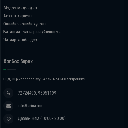
Мэдээ мэдээдэл
Oppo
Асуулт хариулт
Онлайн зээлийн хүсэлт
Mi
Баталгаат засварын үйлчилгээ
Чатаар холбогдох
Infinix
Huawei
Холбоо барих
Tablet
БЗД, 13-р хороолол зүүн 4 зам АРИНА Электроникс
Ухаалаг
72724499, 95951199
Цаг
info@arina.mn
Чихэвч
Даваа- Ням (10:00- 20:00)