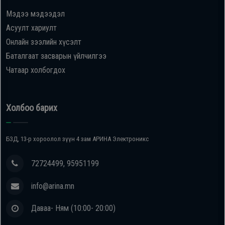
Мэдээ мэдээдэл
Oppo
Асуулт хариулт
Онлайн зээлийн хүсэлт
Mi
Баталгаат засварын үйлчилгээ
Чатаар холбогдох
Infinix
Huawei
Холбоо барих
Tablet
БЗД, 13-р хороолол зүүн 4 зам АРИНА Электроникс
Ухаалаг
72724499, 95951199
Цаг
info@arina.mn
Чихэвч
Даваа- Ням (10:00- 20:00)