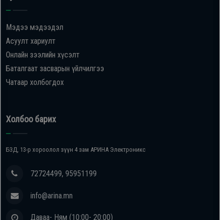
Oppo
Мэдээ мэдээдэл
Асуулт хариулт
Mi
Онлайн зээлийн хүсэлт
Баталгаат засварын үйлчилгээ
Infinix
Чатаар холбогдох
Huawei
Холбоо барих
Tablet
БЗД, 13-р хороолол зүүн 4 зам АРИНА Электроникс
Ухаалаг
Цаг
72724499, 95951199
info@arina.mn
Чихэвч
Даваа- Ням (10:00- 20:00)