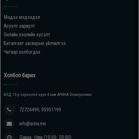
Oppo
Мэдээ мэдээдэл
Асуулт хариулт
Mi
Онлайн зээлийн хүсэлт
Баталгаат засварын үйлчилгээ
Infinix
Чатаар холбогдох
Huawei
Холбоо барих
Tablet
БЗД, 13-р хороолол зүүн 4 зам АРИНА Электроникс
Ухаалаг
Цаг
72724499, 95951199
info@arina.mn
Чихэвч
Даваа- Ням (10:00- 20:00)