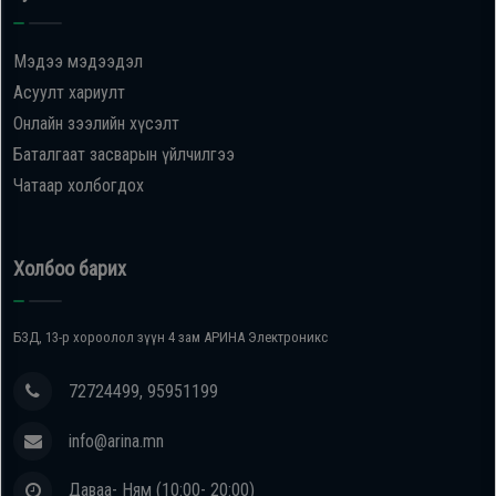
Oppo
Мэдээ мэдээдэл
Асуулт хариулт
Mi
Онлайн зээлийн хүсэлт
Баталгаат засварын үйлчилгээ
Infinix
Чатаар холбогдох
Huawei
Холбоо барих
Tablet
БЗД, 13-р хороолол зүүн 4 зам АРИНА Электроникс
Ухаалаг
Цаг
72724499, 95951199
info@arina.mn
Чихэвч
Даваа- Ням (10:00- 20:00)