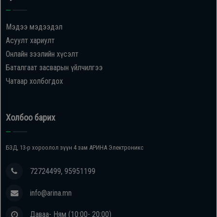
Oppo
Мэдээ мэдээдэл
Асуулт хариулт
Mi
Онлайн зээлийн хүсэлт
Баталгаат засварын үйлчилгээ
Infinix
Чатаар холбогдох
Huawei
Холбоо барих
Tablet
БЗД, 13-р хороолол зүүн 4 зам АРИНА Электроникс
Ухаалаг
Цаг
72724499, 95951199
info@arina.mn
Чихэвч
Даваа- Ням (10:00- 20:00)