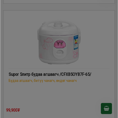
Supor 5литр будаа агшаагч /CFXB5OYB7F-65/
Будаа агшаагч, битүү чанагч, өндөг чанагч
99,900₮