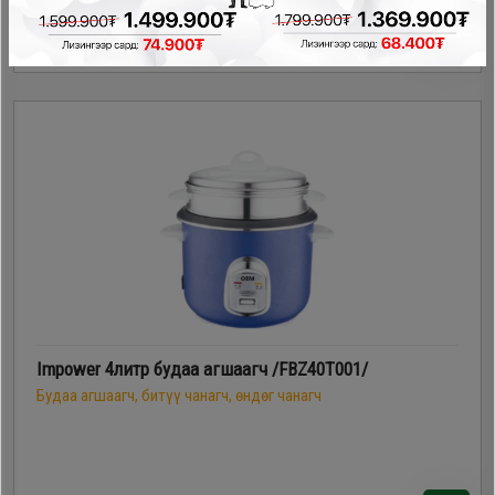
129,900₮
94,900₮
Impower 4литр будаа агшаагч /FBZ40T001/
Будаа агшаагч, битүү чанагч, өндөг чанагч