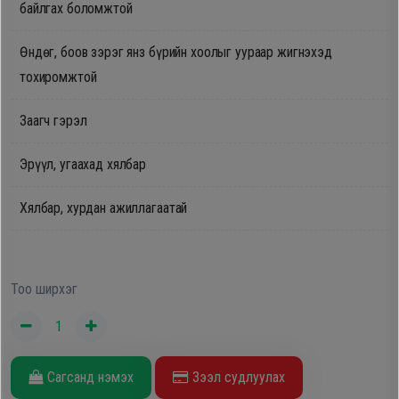
байлгах боломжтой
Oppo
Өндөг, боов зэрэг янз бүрийн хоолыг уураар жигнэхэд
тохиромжтой
Mi
Заагч гэрэл
Infinix
Эрүүл, угаахад хялбар
Huawei
Хялбар, хурдан ажиллагаатай
Tablet
Тоо ширхэг
Ухаалаг
Цаг
Чихэвч
Сагсанд нэмэх
Зээл судлуулах