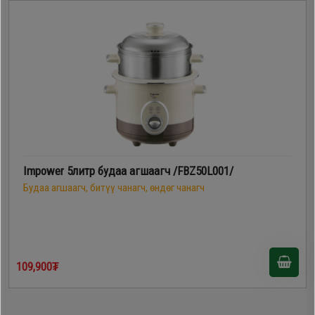
Impower 5литр будаа агшаагч /FBZ50L001/
Будаа агшаагч, битүү чанагч, өндөг чанагч
109,900₮