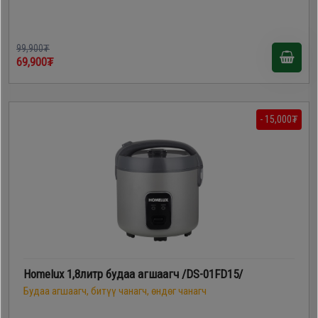
99,900₮
69,900₮
- 15,000₮
Homelux 1,8литр будаа агшаагч /DS-01FD15/
Будаа агшаагч, битүү чанагч, өндөг чанагч