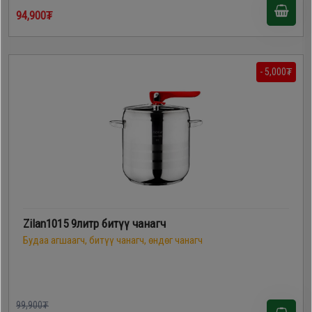
94,900₮
- 5,000₮
Zilan1015 9литр битүү чанагч
Будаа агшаагч, битүү чанагч, өндөг чанагч
99,900₮