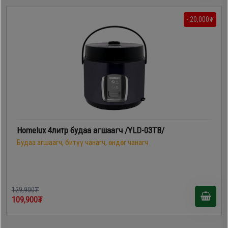
- 20,000₮
Homelux 4литр будаа агшаагч /YLD-03TB/
Будаа агшаагч, битүү чанагч, өндөг чанагч
129,900₮
109,900₮