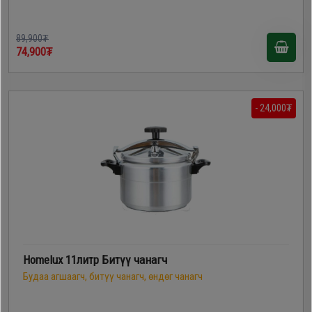
89,900₮
74,900₮
- 24,000₮
Homelux 11литр Битүү чанагч
Будаа агшаагч, битүү чанагч, өндөг чанагч