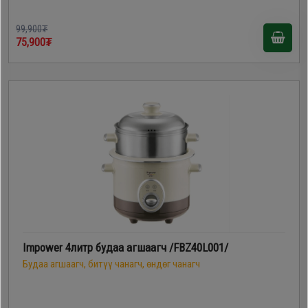
99,900₮
75,900₮
Impower 4литр будаа агшаагч /FBZ40L001/
Будаа агшаагч, битүү чанагч, өндөг чанагч