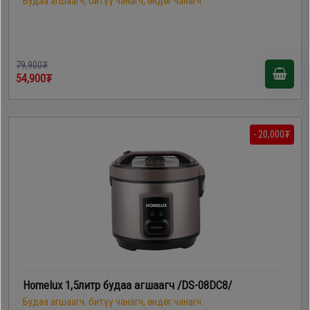
Будаа агшаагч, битүү чанагч, өндөг чанагч
79,900₮
54,900₮
- 20,000₮
Homelux 1,5литр будаа агшаагч /DS-08DC8/
Будаа агшаагч, битүү чанагч, өндөг чанагч