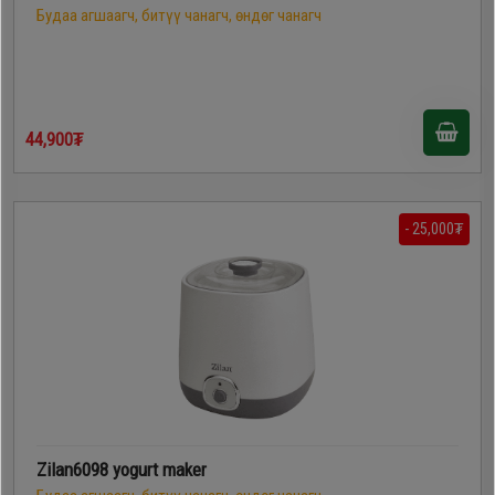
Будаа агшаагч, битүү чанагч, өндөг чанагч
44,900₮
- 25,000₮
Zilan6098 yogurt maker