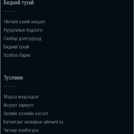
Бидний тухай
Үйлчилгээний нөхцөл
Нууцлалын бодлого
Салбар дэлгүүрүүд
Бидний тухай
Холбоо барих
Тусламж
Мэдээ мэдээдэл
Асуулт хариулт
Онлайн зээлийн хүсэлт
Баталгаат засварын үйлчилгээ
Чатаар холбогдох