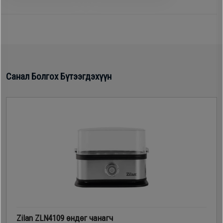
Дагалдах
хэрэгсэл
Санал Болгох Бүтээгдэхүүн
Zilan ZLN4109 өндөг чанагч