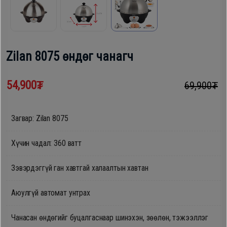
шүүгээ
Хөргөгч,
Хөлдөөгч
Тавилга
Zilan 8075 өндөг чанагч
Плитк,
Эйр
Шарах
54,900₮
69,900₮
кондишн
шүүгээ
Загвар: Zilan 8075
ГАР
Тавилга
УТАС
Хүчин чадал: 360 ватт
Зэвэрдэггүй ган хавтгай халаалтын хавтан
Эйр
Apple
кондишн
Аюулгүй автомат унтрах
Samsung
Чанасан өндөгийг буцалгаснаар шинэхэн, зөөлөн, тэжээллэг