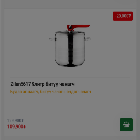
- 20,000₮
Zilan5617 9литр битүү чанагч
Будаа агшаагч, битүү чанагч, өндөг чанагч
129,900₮
109,900₮