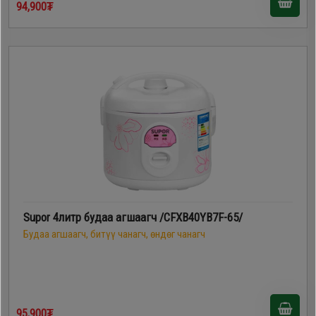
94,900₮
Supor 4литр будаа агшаагч /CFXB40YB7F-65/
Будаа агшаагч, битүү чанагч, өндөг чанагч
95,900₮