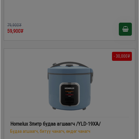
79,900₮
59,900₮
- 30,000₮
Homelux 3литр будаа агшаагч /YLD-19XA/
Будаа агшаагч, битүү чанагч, өндөг чанагч