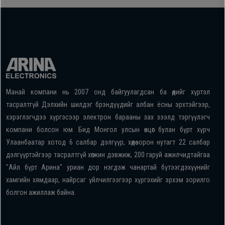
Манай компани нь 2007 онд байгуулагдсан ба өдийг хүртэл
тасралтгүй Дэлхийн шилдэг брэндүүдийг албан ёсны эрхтэйгээр,
хэрэглэгчдээ хүргэсээр электрон барааны зах зээлд тэргүүлэгч
компани болсон юм. Бид Монгол улсын өнцөг булан бүрт хүрч
Улаанбаатар хотод 6 салбар дэлгүүр, хөдөө орон нутагт 22 салбар
дэлгүүртэйгээр тасралтгүй хөгжин дэвжиж, 200 гаруй ажилчидтайгаа
"Айл бүрт Арина" уриан дор нэгдэж чанартай бүтээгдэхүүнийг
хамгийн хямдаар, найрсаг үйлчилгээгээр хүргэхийг эрхэм зорилго
болгон ажиллаж байна.