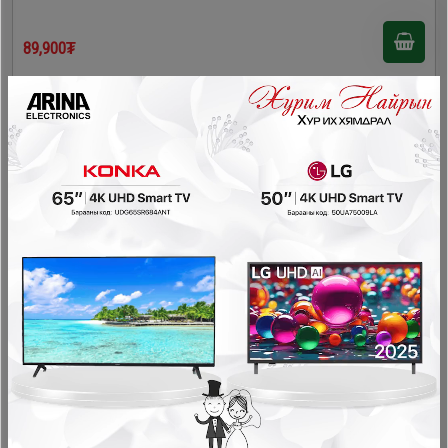
89,900₮
- 35,000₮
Wanli 4литр будаа агшаагч /BXB650-40A33/
Будаа агшаагч, битүү чанагч, өндөг чанагч