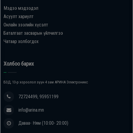
Мэдээ мэдээдэл
Oppo
Асуулт хариулт
Онлайн зээлийн хүсэлт
Mi
Баталгаат засварын үйлчилгээ
Чатаар холбогдох
Infinix
Huawei
Холбоо барих
Tablet
БЗД, 13-р хороолол зүүн 4 зам АРИНА Электроникс
Ухаалаг
72724499, 95951199
Цаг
info@arina.mn
Чихэвч
Даваа- Ням (10:00- 20:00)