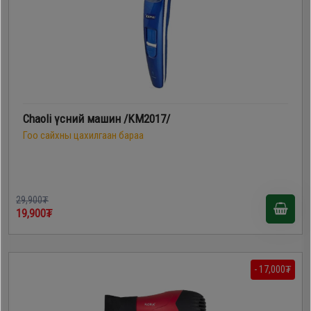
Дагалдах
хэрэгсэл
Chaoli үсний машин /KM2017/
Гоо сайхны цахилгаан бараа
29,900₮
19,900₮
- 17,000₮