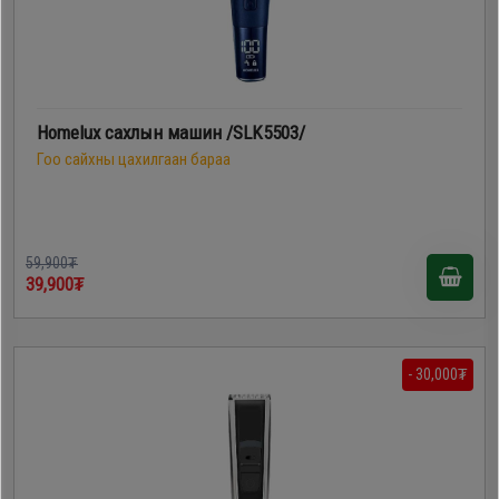
Homelux сахлын машин /SLK5503/
Гоо сайхны цахилгаан бараа
59,900₮
39,900₮
- 30,000₮