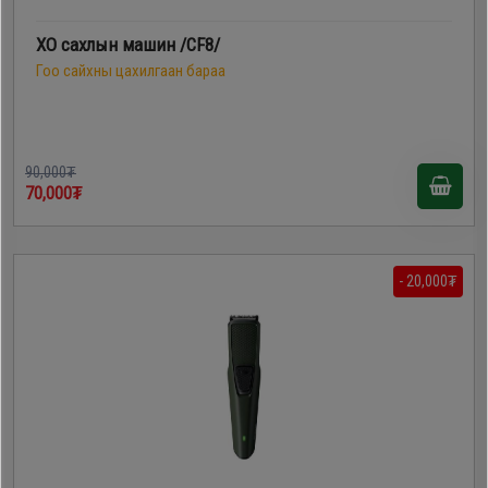
XO сахлын машин /CF8/
Гоо сайхны цахилгаан бараа
90,000₮
70,000₮
- 20,000₮