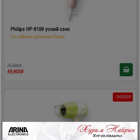
Philips HP-8108 үсний сэнс
Гоо сайхны цахилгаан бараа
79,900₮
49,900₮
- 34,000₮