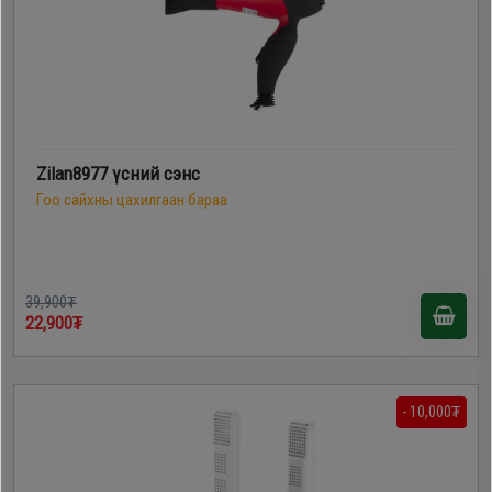
Zilan8977 үсний сэнс
Гоо сайхны цахилгаан бараа
39,900₮
22,900₮
- 10,000₮