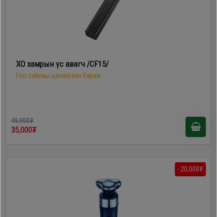
XO хамрын үс авагч /CF15/
Гоо сайхны цахилгаан бараа
49,900₮
35,000₮
- 20,000₮