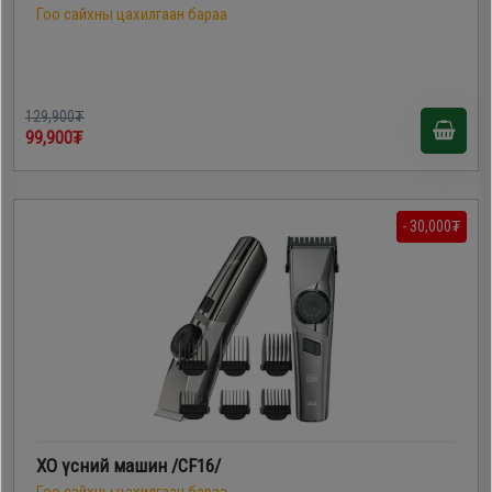
Гоо сайхны цахилгаан бараа
129,900₮
99,900₮
- 30,000₮
XO үсний машин /CF16/