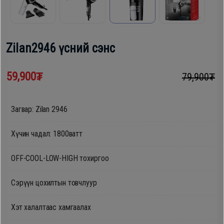
шүүгээ
Хөргөгч,
Хөлдөөгч
Тавилга
Zilan2946 үсний сэнс
Плитк,
Эйр
59,900₮
79,900₮
Шарах
кондишн
шүүгээ
Загвар: Zilan 2946
ГАР
Тавилга
Хүчин чадал: 1800ватт
УТАС
OFF-COOL-LOW-HIGH тохиргоо
Эйр
Apple
Сэрүүн цохилтын товчлуур
кондишн
Хэт халалтаас хамгаалах
Samsung