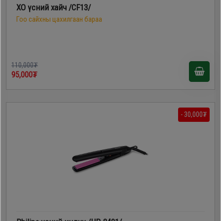
XO үсний хайч /CF13/
Гоо сайхны цахилгаан бараа
110,000₮
95,000₮
- 30,000₮