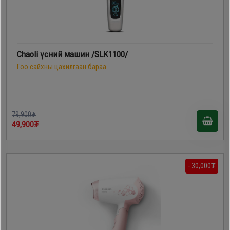
Chaoli үсний машин /SLK1100/
Гоо сайхны цахилгаан бараа
79,900₮
49,900₮
- 30,000₮