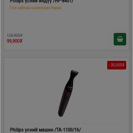
Philips үсний индүү /HP-8401/
Гоо сайхны цахилгаан бараа
129,900₮
99,900₮
- 30,000₮
Philips үсний машин /TA-1100/16/