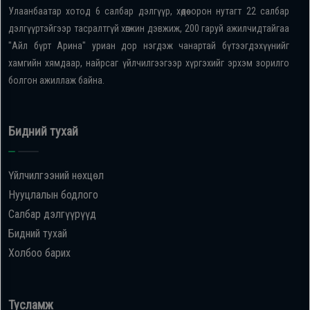
Улаанбаатар хотод 6 салбар дэлгүүр, хөдөө орон нутагт 22 салбар
дэлгүүртэйгээр тасралтгүй хөгжин дэвжиж, 200 гаруй ажилчидтайгаа
"Айл бүрт Арина" уриан дор нэгдэж чанартай бүтээгдэхүүнийг
хамгийн хямдаар, найрсаг үйлчилгээгээр хүргэхийг эрхэм зорилго
болгон ажиллаж байна.
Бидний тухай
Үйлчилгээний нөхцөл
Нууцлалын бодлого
Салбар дэлгүүрүүд
Бидний тухай
Холбоо барих
Тусламж