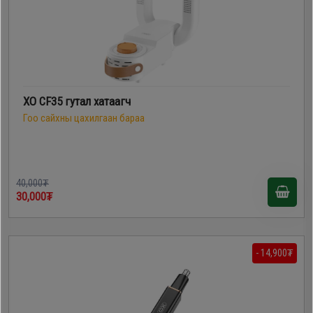
XO CF35 гутал хатаагч
Гоо сайхны цахилгаан бараа
40,000₮
30,000₮
- 14,900₮