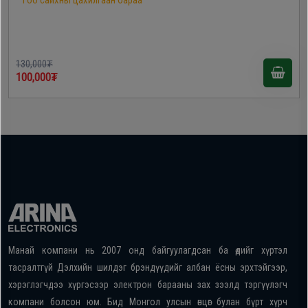
Гоо сайхны цахилгаан бараа
130,000₮
100,000₮
Манай компани нь 2007 онд байгуулагдсан ба өдийг хүртэл
тасралтгүй Дэлхийн шилдэг брэндүүдийг албан ёсны эрхтэйгээр,
хэрэглэгчдээ хүргэсээр электрон барааны зах зээлд тэргүүлэгч
компани болсон юм. Бид Монгол улсын өнцөг булан бүрт хүрч