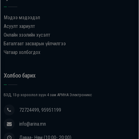
Мэдээ мэдээдэл
Асуулт хариулт
Онлайн зээлийн хүсэлт
Баталгаат засварын үйлчилгээ
Чатаар холбогдох
Холбоо барих
БЗД, 13-р хороолол зүүн 4 зам АРИНА Электроникс
72724499, 95951199
info@arina.mn
Даваа- Ням (10:00- 20:00)