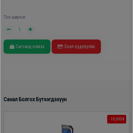
Oppo
Тоо ширхэг
Mi
Infinix
Сагсанд нэмэх
Зээл судлуулах
Huawei
Tablet
Ухаалаг
Санал Болгох Бүтээгдэхүүн
Цаг
- 10,000₮
Чихэвч