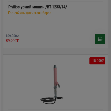
Philips үсний машин /BT-1233/14/
Гоо сайхны цахилгаан бараа
109,900₮
89,900₮
- 15,000₮