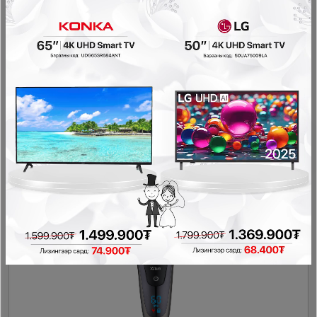
Philips BHC-015/00 үсний сэнс
Гоо сайхны цахилгаан бараа
89,900₮
55,900₮