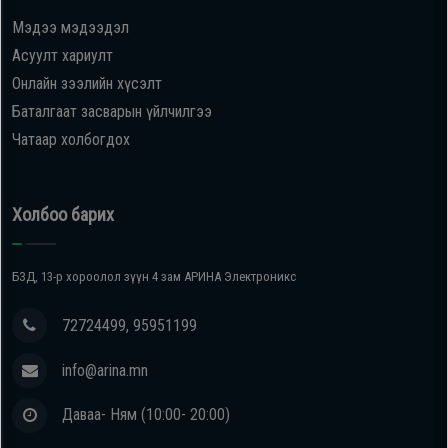
Мэдээ мэдээдэл
Oppo
Асуулт хариулт
Онлайн зээлийн хүсэлт
Mi
Баталгаат засварын үйлчилгээ
Чатаар холбогдох
Infinix
Huawei
Холбоо барих
Tablet
БЗД, 13-р хороолол зүүн 4 зам АРИНА Электроникс
Ухаалаг
72724499, 95951199
Цаг
info@arina.mn
Чихэвч
Даваа- Ням (10:00- 20:00)