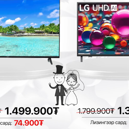
Homelux IHN-S6-
Acewise DY-615
1S усны аппарат
Усны аппарат
Баллонтой усны
Баллонтой усны
аппарат
аппарат
199,900₮
159,900₮
179,900₮
2