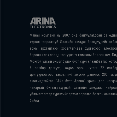
Манай компани нь 2007 онд байгуулагдсан ба өдий
хүртэл тасралтгүй Дэлхийн шилдэг брэндүүдийг алба
ёсны эрхтэйгээр, хэрэглэгчдээ хүргэсээр электро
барааны зах зээлд тэргүүлэгч компани болсон юм. Би
Монгол улсын өнцөг булан бүрт хүрч Улаанбаатар хото
6 салбар дэлгүүр, хөдөө орон нутагт 22 салба
дэлгүүртэйгээр тасралтгүй хөгжин дэвжиж, 200 гару
ажилчидтайгаа "Айл бүрт Арина" уриан дор нэгдэ
чанартай бүтээгдэхүүнийг хамгийн хямдаар, найрса
үйлчилгээгээр хүргэхийг эрхэм зорилго болгон ажилла
байна.