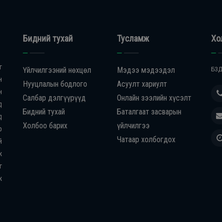
Бидний тухай
Тусламж
Хо
г
Үйлчилгээний нөхцөл
Мэдээ мэдээдэл
БЗД
н
Нууцлалын бодлого
Асуулт хариулт
н
Салбар дэлгүүрүүд
Онлайн зээлийн хүсэлт
д
Бидний тухай
Баталгаат засварын
д
Холбоо барих
үйлчилгээ
р
Чатаар холбогдох
й
ж
г
ж