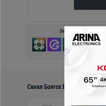
Хөргөгч,
Хөлдөөгч
Плитк,
Зээл судлуулах бол энд
Шарах
шүүгээ
Тавилга
Эйр
Санал Болгох Бүтээгдэхүүн
кондишн
- 30,000