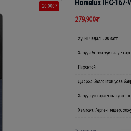
Homelux IHC-167-
-20,000₮
279,900₮
Хүчин чадал: 500Ватт
Халуун болон хүйтэн ус гарг
Пиронтой
Дээрээ баллонтой усаа бай
Халуун ус гарагч нь түгжээт
Хэмжээ: /өргөн, өндөр, ха
Тоо ширхэг