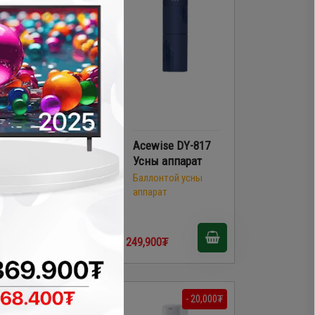
Acewise DY-1117
Acewise DY-817
Усны аппарат
Усны аппарат
Баллонтой усны
Баллонтой усны
аппарат
аппарат
49,900₮
249,900₮
- 40,000₮
- 20,000₮