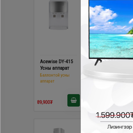
Acewise DY-415
Homelux IHWD-
Усны аппарат
T2S усны
аппарат
Баллонтой усны
аппарат
Баллонтой усны
аппарат
159,900₮
89,900₮
129,900₮