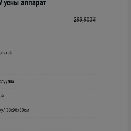
W усны аппарат
299,900₮
агчтай
рлуулна
эй
жуу/ 30х96х30см