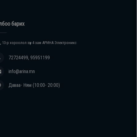
лбоо барих
, 13-р хороолол зүүн 4 зам АРИНА Электроникс
72724499, 95951199
info@arina.mn
Даваа- Ням (10:00- 20:00)