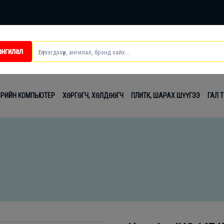
ангилал
ei
ВРИЙН КОМПЬЮТЕР
ХӨРГӨГЧ, ХӨЛДӨӨГЧ
ПЛИТК, ШАРАХ ШҮҮГЭЭ
ГАЛ 
t
лаг
вч
лдах
гсэл