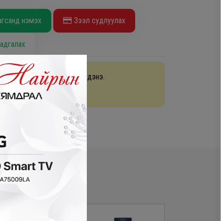
агсанд нэмэх
Зээл судлуулах
адгалах
раа 48 цагийн дотор хүргэгдэнэ.
арах