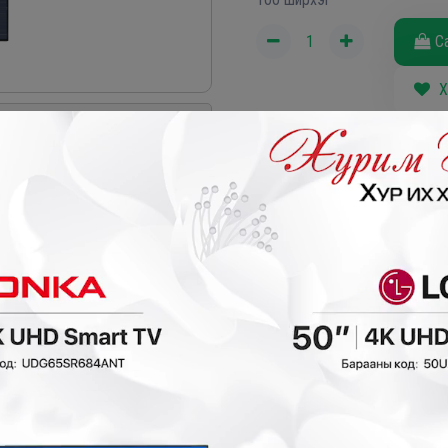
С
Х
 дарна уу
Таны сонгосон ба
Хүргэлтийн бүс х
₮
- 40,000₮