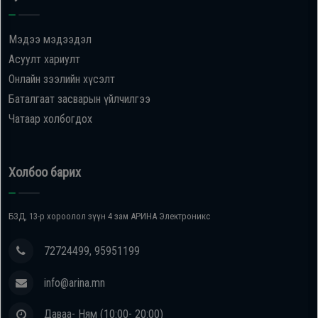
Oppo
Мэдээ мэдээдэл
Асуулт хариулт
Mi
Онлайн зээлийн хүсэлт
Баталгаат засварын үйлчилгээ
Infinix
Чатаар холбогдох
Huawei
Холбоо барих
Tablet
БЗД, 13-р хороолол зүүн 4 зам АРИНА Электроникс
Ухаалаг
Цаг
72724499, 95951199
info@arina.mn
Чихэвч
Даваа- Ням (10:00- 20:00)