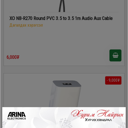
XO NB-R270 Round PVC 3.5 to 3.5 1m Audio Aux Cable
Дагалдах хэрэгсэл
6,000₮
- 9,000₮