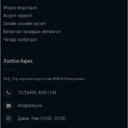
Мэдээ мэдээдэл
Асуулт хариулт
Онлайн зээлийн хүсэлт
Баталгаат засварын үйлчилгээ
Чатаар холбогдох
Холбоо барих
БЗД, 13-р хороолол зүүн 4 зам АРИНА Электроникс
72724499, 95951199
info@arina.mn
Даваа- Ням (10:00- 20:00)