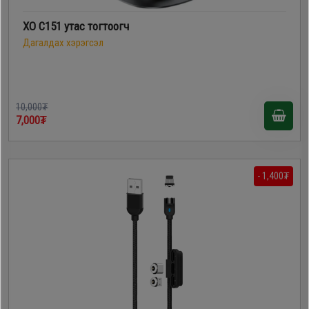
XO C151 утас тогтоогч
Дагалдах хэрэгсэл
10,000₮
7,000₮
- 1,400₮