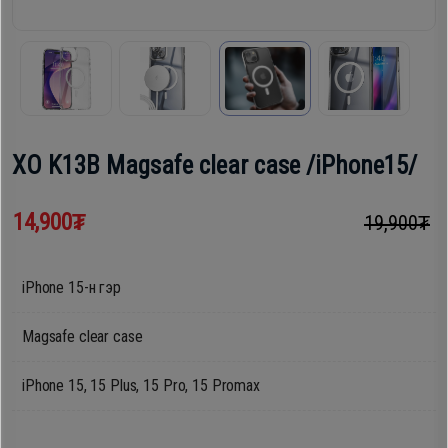
шүүгээ
Хөргөгч,
Хөлдөөгч
Тавилга
Плитк,
Эйр
Шарах
XO K13B Magsafe clear case /iPhone15/
кондишн
шүүгээ
14,900₮
19,900₮
ГАР
Тавилга
УТАС
iPhone 15-н гэр
Magsafe clear case
Эйр
Apple
кондишн
iPhone 15, 15 Plus, 15 Pro, 15 Promax
Samsung