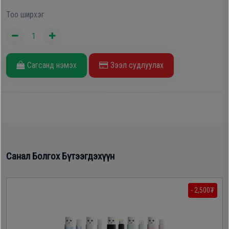
Тоо ширхэг
Oppo
Mi
Сагсанд нэмэх
Зээл судлуулах
Infinix
Huawei
Tablet
Санал Болгох Бүтээгдэхүүн
Ухаалаг
Цаг
- 2,500₮
Чихэвч