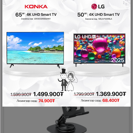
XO L99(EU) 2.4A charger
Дагалдах хэрэгсэл
15,000₮
6,000₮
- 3,000₮