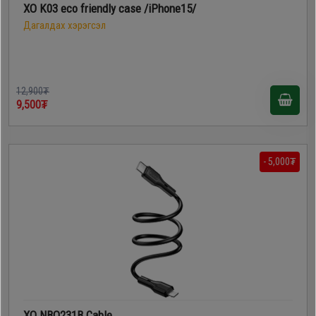
XO K03 eco friendly case /iPhone15/
Дагалдах хэрэгсэл
12,900₮
9,500₮
- 5,000₮
XO NBQ231B Cable