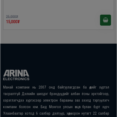
25,000₮
15,000₮
Манай компани нь 2007 онд байгуулагдсан ба өдийг хүртэл
тасралтгүй Дэлхийн шилдэг брэндүүдийг албан ёсны эрхтэйгээр,
хэрэглэгчдээ хүргэсээр электрон барааны зах зээлд тэргүүлэгч
компани болсон юм. Бид Монгол улсын өнцөг булан бүрт хүрч
Улаанбаатар хотод 6 салбар дэлгүүр, хөдөө орон нутагт 22 салбар